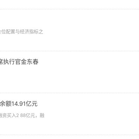
？
仓位配置与经济指标之
席执行官金东春
额14.91亿元
资买入2 88亿元，融