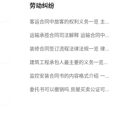
劳动纠纷
客运合同中旅客的权利义务一览 主
要包括这些内容
运输承揽合同司法解释 运输合同中
承运人的义务有哪些
装修合同签订流程法律法规一览 律
师解答
建筑工程承包人最主要的义务一览
承包合同内容介绍
监控安装合同书的内容格式介绍 一
般包括这些条款
委托书可以撤销吗 房屋买卖公证可
否撤销