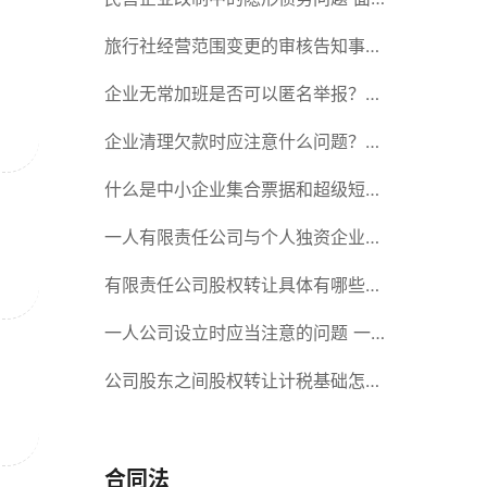
对隐形债务问题应该如何解决？
旅行社经营范围变更的审核告知事项
旅游业的发展现状和趋势
企业无常加班是否可以匿名举报？强
制加班公司没有加班费怎么办？
企业清理欠款时应注意什么问题？企
业短期借款需要注意哪些事项？
什么是中小企业集合票据和超级短期
融资券？一起来了解一下吧！
一人有限责任公司与个人独资企业的
区别 这些知识你都知道吗？
有限责任公司股权转让具体有哪些形
式？来了解下这五种形式
一人公司设立时应当注意的问题 一
人公司的特征
公司股东之间股权转让计税基础怎么
确认？公司股东之间的股权转让要符
合什么要件？
合同法