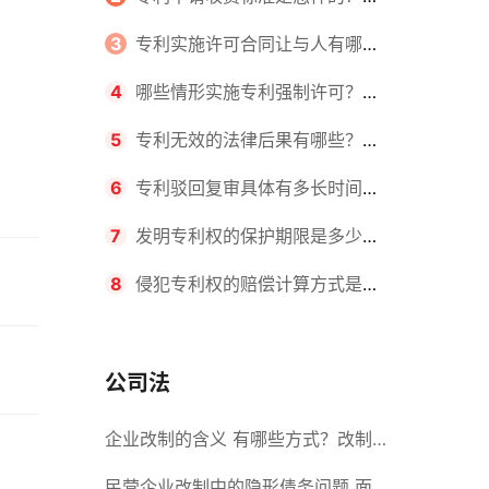
请不同类型的专利所需要的钱不同
3
专利实施许可合同让与人有哪些
主要义务？专利实施许可合同与专利
4
哪些情形实施专利强制许可？专
许可合同有什么区别？
利强制许可的前提条件是什么？
5
专利无效的法律后果有哪些？专
利的无效情形有哪些？
6
专利驳回复审具体有多长时间？
哪些情况下专利申请可能被驳回？
7
发明专利权的保护期限是多少
年？非专利发明人是否有专利申请
8
侵犯专利权的赔偿计算方式是什
权？
么？侵犯专利权的诉讼时效为多长时
间？
公司法
企业改制的含义 有哪些方式？改制
后国企员工属于什么性质？
民营企业改制中的隐形债务问题 面