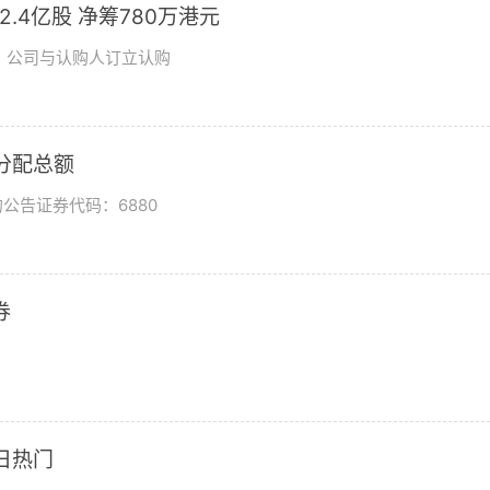
发2.4亿股 净筹780万港元
日，公司与认购人订立认购
润分配总额
公告证券代码：6880
券
日热门