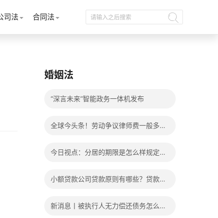
公司法
合同法
婚姻法
“深言未来”智能政务一体机发布
全球今头条！劳动争议律师费一般多少
钱？发生劳动争议如何算工资？
今日视点：分居的期限是怎么样规定
的？写分居协议如何才能有效？
小额贷款公司贷款原则有哪些？贷款不
还有什么后果？
新消息丨被执行人无力偿还债务怎么