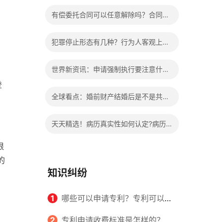
办?被执行人信息多久可以消除?
有偿委托合同可以任意解除吗？合同无
效的处理看这里|热门看点
犯罪停止形态有几种？行为人客观上实
施了中止犯罪的行为指的是什么？
世界新资讯：申请强制执行要注意什么
登
申请法院强制执行的费用由谁出？
全球看点：婚前财产结婚后是不是共同
财产？婚前财产婚后产生的收益如何分
天天精选！病历真实性如何认定?病历
割？
书写规范是怎样的？
根
的
知识纠纷
1
哪些可以申请专利？专利可以同
时多个人一起申请吗？
2
专利申请收费标准是怎样的？申