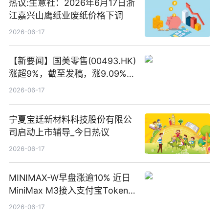
热议:生意社：2026年6月17日浙
江嘉兴山鹰纸业废纸价格下调
2026-06-17
【新要闻】国美零售(00493.HK)
涨超9%，截至发稿，涨9.09%，
报0.012港元，成交额37.26万港
2026-06-17
元
宁夏宝廷新材料科技股份有限公
司启动上市辅导_今日热议
2026-06-17
MINIMAX-W早盘涨逾10% 近日
MiniMax M3接入支付宝Token
Pay
2026-06-17