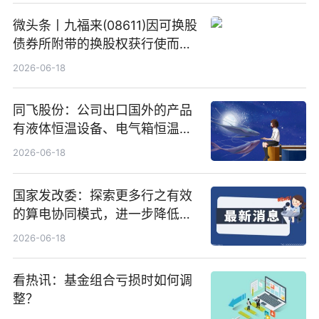
微头条丨九福来(08611)因可换股
债券所附带的换股权获行使而发
行5200万股
2026-06-18
同飞股份：公司出口国外的产品
有液体恒温设备、电气箱恒温装
置、纯水冷却单元和特种换热器
2026-06-18
国家发改委：探索更多行之有效
的算电协同模式，进一步降低网
络传输时延_最资讯
2026-06-18
看热讯：基金组合亏损时如何调
整？