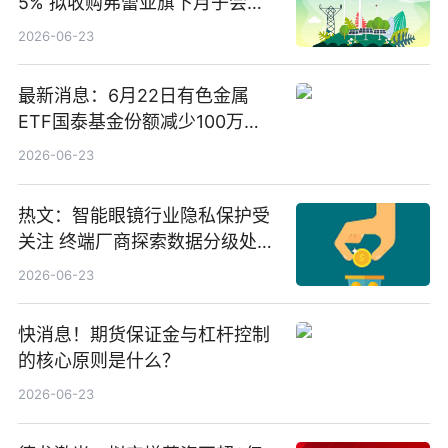
5% 拟收购弗蕾亚旗下月子会所
业务少数股权
2026-06-23
最新消息：6月22日有色金属
ETF国泰基金份额减少100万
份，重仓股紫金矿业、洛阳钼
2026-06-23
业、北方稀土
热文：智能眼镜行业隐私保护受
关注 终端厂商探索数据分级处理
等方案
2026-06-23
快消息！期货保证金与杠杆控制
的核心原则是什么？
2026-06-23