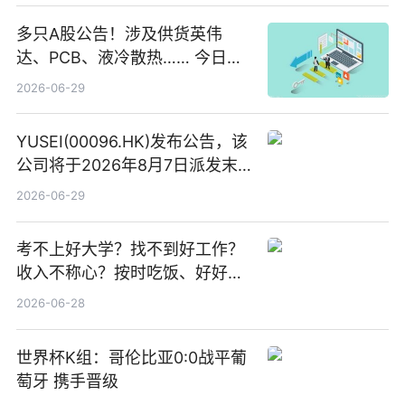
多只A股公告！涉及供货英伟
达、PCB、液冷散热…… 今日快
讯
2026-06-29
YUSEI(00096.HK)发布公告，该
公司将于2026年8月7日派发末
期股息每股人民币0.013元 每日
2026-06-29
焦点
考不上好大学？找不到好工作？
收入不称心？按时吃饭、好好睡
觉
2026-06-28
世界杯K组：哥伦比亚0:0战平葡
萄牙 携手晋级