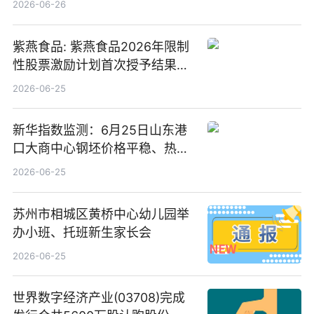
2026-06-26
紫燕食品: 紫燕食品2026年限制
性股票激励计划首次授予结果公
告-微资讯
2026-06-25
新华指数监测：6月25日山东港
口大商中心钢坯价格平稳、热轧
C料价格微幅下跌
2026-06-25
苏州市相城区黄桥中心幼儿园举
办小班、托班新生家长会
2026-06-25
世界数字经济产业(03708)完成