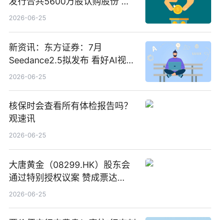
发行合共5600万股认购股份 净
筹约1007万港元 独家焦点
2026-06-25
新资讯：东方证券：7月
Seedance2.5拟发布 看好AI视频
创作工作流进一步提效
2026-06-25
核保时会查看所有体检报告吗？
观速讯
2026-06-25
大唐黄金（08299.HK）股东会
通过特别授权议案 赞成票达
100%_新动态
2026-06-25