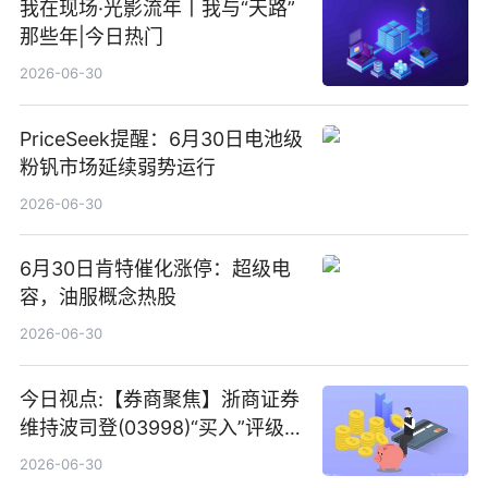
我在现场·光影流年丨我与“天路”
那些年|今日热门
2026-06-30
PriceSeek提醒：6月30日电池级
粉钒市场延续弱势运行
2026-06-30
6月30日肯特催化涨停：超级电
容，油服概念热股
2026-06-30
今日视点:【券商聚焦】浙商证券
维持波司登(03998)“买入”评级
指其业绩高质量稳增长
2026-06-30