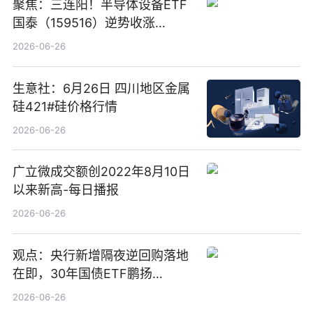
聚焦：三连阳！半导体设备ETF
国泰（159516）逆势收涨
3.5%，近10日累计净流入超65
2026-06-26
亿元
生意社：6月26日 四川地区金属
硅421#硅价格行情
2026-06-26
广立微成交额创2022年8月10日
以来新高-每日播报
2026-06-26
观点：央行新增隔夜逆回购落地
在即，30年国债ETF鹏扬
(511090) 盘中小幅上涨
2026-06-26