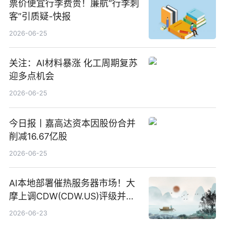
票价便宜行李费贵！廉航“行李刺
客”引质疑-快报
2026-06-25
关注：AI材料暴涨 化工周期复苏
迎多点机会
2026-06-25
今日报丨嘉高达资本因股份合并
削减16.67亿股
2026-06-25
AI本地部署催热服务器市场！大
摩上调CDW(CDW.US)评级并看
高IBM(IBM.US)戴尔(DELL.US)
2026-06-23
目标价