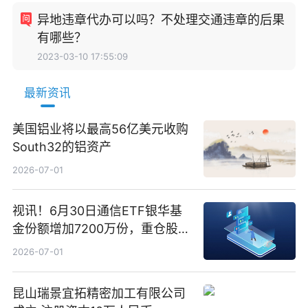
异地违章代办可以吗？不处理交通违章的后果
有哪些？
2023-03-10 17:55:09
最新资讯
美国铝业将以最高56亿美元收购
South32的铝资产
2026-07-01
视讯！6月30日通信ETF银华基
金份额增加7200万份，重仓股新
易盛、中际旭创、立讯精密
2026-07-01
昆山瑞景宜拓精密加工有限公司