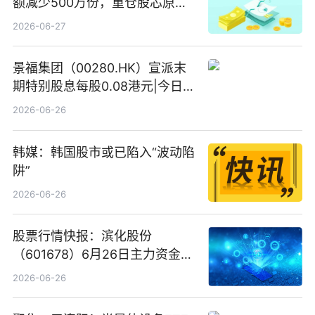
额减少500万份，重仓股芯原股
份、寒武纪、澜起科技 观速讯
2026-06-27
景福集团（00280.HK）宣派末
期特别股息每股0.08港元|今日快
看
2026-06-26
韩媒：韩国股市或已陷入“波动陷
阱”
2026-06-26
股票行情快报：滨化股份
（601678）6月26日主力资金净
卖出5964.34万元
2026-06-26