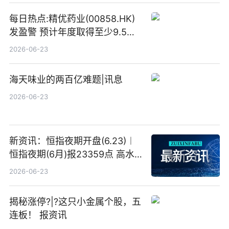
每日热点:精优药业(00858.HK)
发盈警 预计年度取得至少9.5亿
港元的亏损 同比盈转亏
2026-06-23
海天味业的两百亿难题|讯息
2026-06-23
新资讯：恒指夜期开盘(6.23)︱
恒指夜期(6月)报23359点 高水
23点
2026-06-23
揭秘涨停?|?这只小金属个股，五
连板！ 报资讯