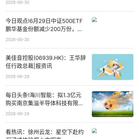
2026-06-30
今日观点!6月29日中证500ETF
鹏华基金份额减少200万份，重
仓股亨通光电、赤峰黄金、佰维
2026-06-30
存储
美佳音控股(06939.HK)：王华辞
任行政总裁|报资讯
2026-06-29
每日头条!海川智能：拟1.3亿元
购买南京集溢半导体科技有限公
司15.3%股权
2026-06-29
看热讯：徐州云龙：星空下赴约