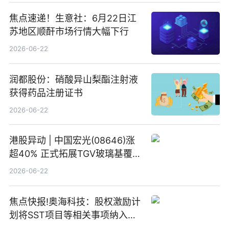
焦点速递！生意社：6月22日江
苏地区顺酐市场行情大幅下行
2026-06-22
润都股份：硝酸异山梨酯注射液
获得药品注册证书
2026-06-22
港股异动 | 中国宏光(08646)涨
超40% 正式拓展TGV玻璃基覆铜
板新材料业务
2026-06-22
焦点快报!奥海科技：股权激励计
划将SST项目等相关事项纳入专
项业务发展考核指标