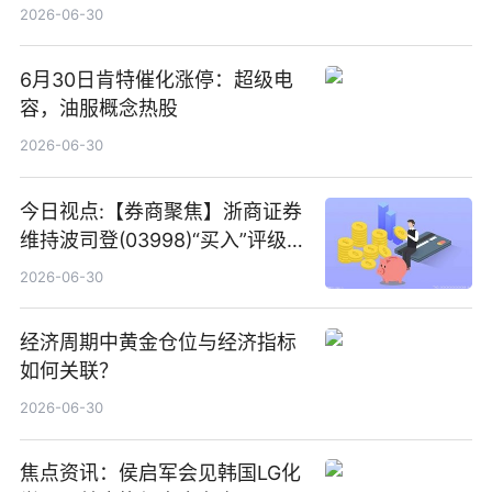
2026-06-30
6月30日肯特催化涨停：超级电
容，油服概念热股
2026-06-30
今日视点:【券商聚焦】浙商证券
维持波司登(03998)“买入”评级
指其业绩高质量稳增长
2026-06-30
经济周期中黄金仓位与经济指标
如何关联？
2026-06-30
焦点资讯：侯启军会见韩国LG化