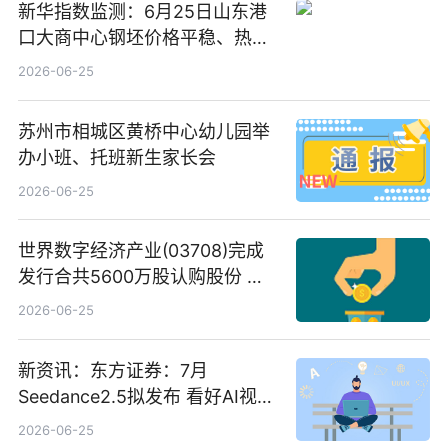
新华指数监测：6月25日山东港
口大商中心钢坯价格平稳、热轧
C料价格微幅下跌
2026-06-25
苏州市相城区黄桥中心幼儿园举
办小班、托班新生家长会
2026-06-25
世界数字经济产业(03708)完成
发行合共5600万股认购股份 净
筹约1007万港元 独家焦点
2026-06-25
新资讯：东方证券：7月
Seedance2.5拟发布 看好AI视频
创作工作流进一步提效
2026-06-25