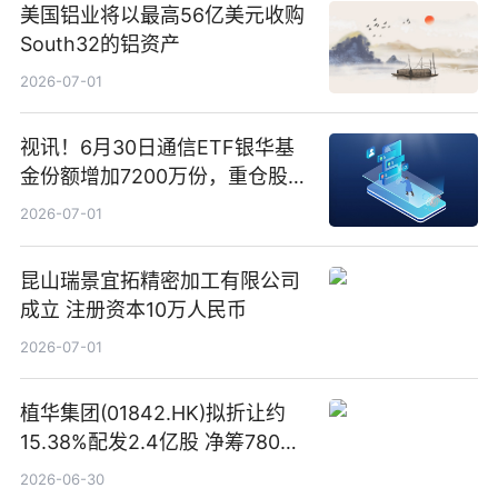
美国铝业将以最高56亿美元收购
South32的铝资产
2026-07-01
视讯！6月30日通信ETF银华基
金份额增加7200万份，重仓股新
易盛、中际旭创、立讯精密
2026-07-01
昆山瑞景宜拓精密加工有限公司
成立 注册资本10万人民币
2026-07-01
植华集团(01842.HK)拟折让约
15.38%配发2.4亿股 净筹780万
港元
2026-06-30