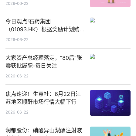
2026-06-22
今日观点!石药集团
（01093.HK）根据奖励计划购
回580万股
2026-06-22
大家资产总经理落定，“80后”张
震获批履职-每日关注
2026-06-22
焦点速递！生意社：6月22日江
苏地区顺酐市场行情大幅下行
2026-06-22
润都股份：硝酸异山梨酯注射液