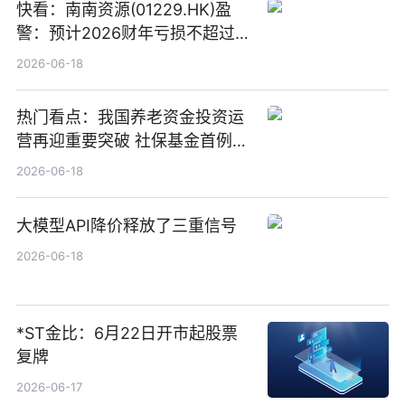
快看：南南资源(01229.HK)盈
警：预计2026财年亏损不超过
1000万港元
2026-06-18
热门看点：我国养老资金投资运
营再迎重要突破 社保基金首例期
货账户完成开立
2026-06-18
大模型API降价释放了三重信号
2026-06-18
*ST金比：6月22日开市起股票
复牌
2026-06-17