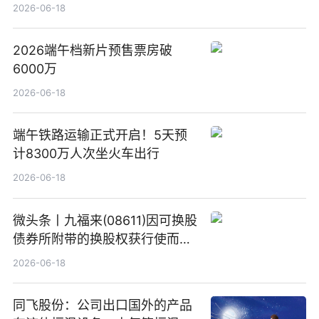
2026-06-18
2026端午档新片预售票房破
6000万
2026-06-18
端午铁路运输正式开启！5天预
计8300万人次坐火车出行
2026-06-18
微头条丨九福来(08611)因可换股
债券所附带的换股权获行使而发
行5200万股
2026-06-18
同飞股份：公司出口国外的产品