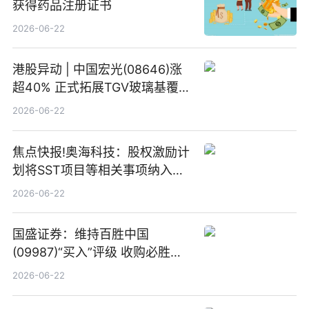
获得药品注册证书
2026-06-22
港股异动 | 中国宏光(08646)涨
超40% 正式拓展TGV玻璃基覆铜
板新材料业务
2026-06-22
焦点快报!奥海科技：股权激励计
划将SST项目等相关事项纳入专
项业务发展考核指标
2026-06-22
国盛证券：维持百胜中国
(09987)“买入”评级 收购必胜客
中国增厚利润加速成长 信息
2026-06-22