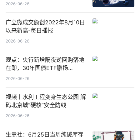
2026-06-26
广立微成交额创2022年8月10日
以来新高-每日播报
2026-06-26
观点：央行新增隔夜逆回购落地
在即，30年国债ETF鹏扬
(511090) 盘中小幅上涨
2026-06-26
视频丨水利工程变身生态公园 解
码北京城“硬核”安全防线
2026-06-26
生意社：6月25日当周纯碱库存