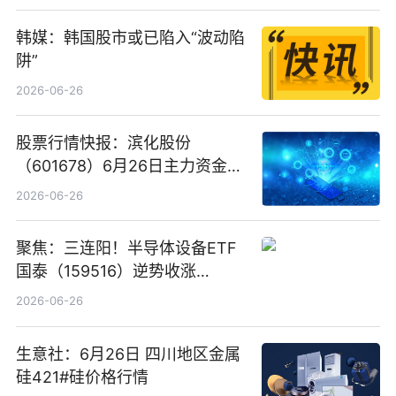
韩媒：韩国股市或已陷入“波动陷
阱”
2026-06-26
股票行情快报：滨化股份
（601678）6月26日主力资金净
卖出5964.34万元
2026-06-26
聚焦：三连阳！半导体设备ETF
国泰（159516）逆势收涨
3.5%，近10日累计净流入超65
2026-06-26
亿元
生意社：6月26日 四川地区金属
硅421#硅价格行情