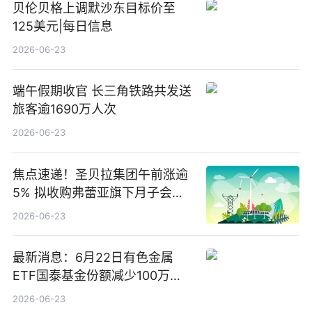
贝伦贝格上调默沙东目标价至
125美元|每日信息
2026-06-23
端午假期收官 长三角铁路共发送
旅客逾1690万人次
2026-06-23
焦点速递！圣贝拉集团午前涨逾
5% 拟收购弗蕾亚旗下月子会所
业务少数股权
2026-06-23
最新消息：6月22日有色金属
ETF国泰基金份额减少100万
份，重仓股紫金矿业、洛阳钼
2026-06-23
业、北方稀土