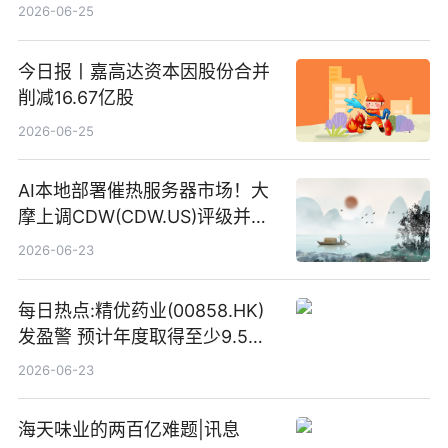
2026-06-25
今日报丨嘉高达资本因股份合并
削减16.67亿股
2026-06-25
AI本地部署催热服务器市场！大
摩上调CDW(CDW.US)评级并看
高IBM(IBM.US)戴尔(DELL.US)
2026-06-23
目标价
每日热点:精优药业(00858.HK)
发盈警 预计年度取得至少9.5亿
港元的亏损 同比盈转亏
2026-06-23
海天味业的两百亿难题|讯息