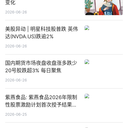
变化
2026-06-26
美股异动 | 明星科技股普跌 英伟
达(NVDA.US)跌逾2%
2026-06-26
国内期货市场夜盘收盘涨多跌少
20号胶跌超3% 每日聚焦
2026-06-26
紫燕食品: 紫燕食品2026年限制
性股票激励计划首次授予结果公
告-微资讯
2026-06-25