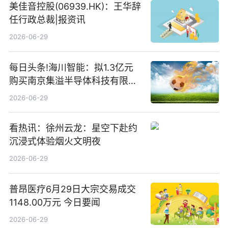
美佳音控股(06939.HK)：王华辞
任行政总裁|报资讯
2026-06-29
每日头条!海川智能：拟1.3亿元
购买南京集溢半导体科技有限公
司15.3%股权
2026-06-29
看热讯：徐州云龙：星空下赴约
沉浸式体验烟火文明夜
2026-06-29
普昂医疗6月29日大宗交易成交
1148.00万元 今日要闻
2026-06-29