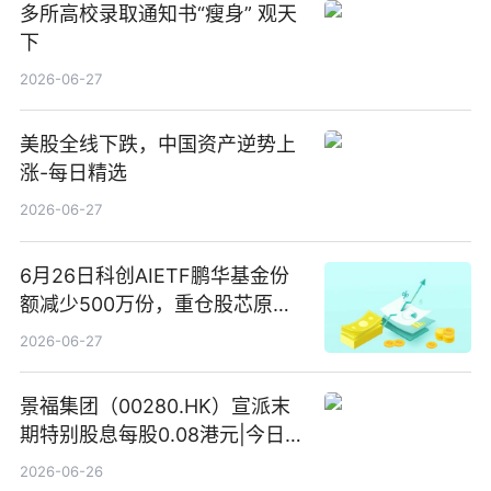
多所高校录取通知书“瘦身” 观天
下
2026-06-27
美股全线下跌，中国资产逆势上
涨-每日精选
2026-06-27
6月26日科创AIETF鹏华基金份
额减少500万份，重仓股芯原股
份、寒武纪、澜起科技 观速讯
2026-06-27
景福集团（00280.HK）宣派末
期特别股息每股0.08港元|今日快
看
2026-06-26