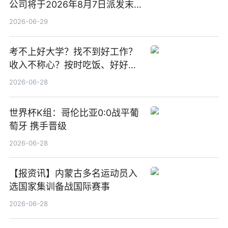
公司将于2026年8月7日派发末
期股息每股人民币0.013元 每日
2026-06-29
焦点
考不上好大学？找不到好工作？
收入不称心？按时吃饭、好好睡
觉
2026-06-28
世界杯K组：哥伦比亚0:0战平葡
萄牙 携手晋级
2026-06-28
【报资讯】内蒙古多名运动员入
选国家集训备战国际赛事
2026-06-28