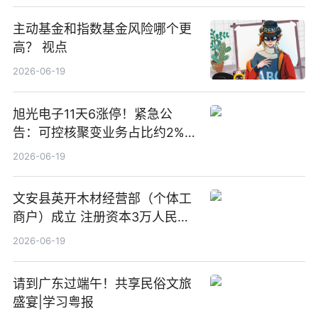
主动基金和指数基金风险哪个更
高？ 视点
2026-06-19
旭光电子11天6涨停！紧急公
告：可控核聚变业务占比约2%！
前沿热点
2026-06-19
文安县英开木材经营部（个体工
商户）成立 注册资本3万人民币
新要闻
2026-06-19
请到广东过端午！共享民俗文旅
盛宴|学习粤报