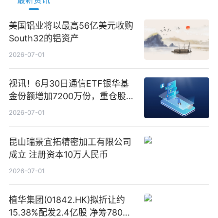
美国铝业将以最高56亿美元收购
South32的铝资产
2026-07-01
视讯！6月30日通信ETF银华基
金份额增加7200万份，重仓股新
易盛、中际旭创、立讯精密
2026-07-01
昆山瑞景宜拓精密加工有限公司
成立 注册资本10万人民币
2026-07-01
植华集团(01842.HK)拟折让约
15.38%配发2.4亿股 净筹780万