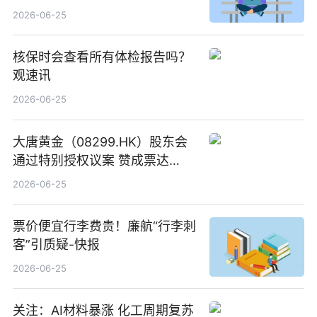
创作工作流进一步提效
2026-06-25
核保时会查看所有体检报告吗？
观速讯
2026-06-25
大唐黄金（08299.HK）股东会
通过特别授权议案 赞成票达
100%_新动态
2026-06-25
票价便宜行李费贵！廉航“行李刺
客”引质疑-快报
2026-06-25
关注：AI材料暴涨 化工周期复苏