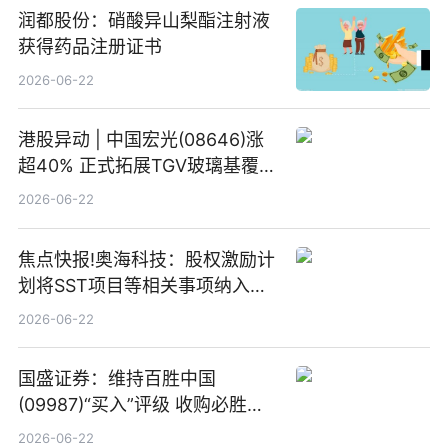
润都股份：硝酸异山梨酯注射液
获得药品注册证书
2026-06-22
港股异动 | 中国宏光(08646)涨
超40% 正式拓展TGV玻璃基覆铜
板新材料业务
2026-06-22
焦点快报!奥海科技：股权激励计
划将SST项目等相关事项纳入专
项业务发展考核指标
2026-06-22
国盛证券：维持百胜中国
(09987)“买入”评级 收购必胜客
中国增厚利润加速成长 信息
2026-06-22