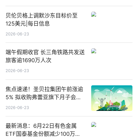
贝伦贝格上调默沙东目标价至
125美元|每日信息
2026-06-23
端午假期收官 长三角铁路共发送
旅客逾1690万人次
2026-06-23
焦点速递！圣贝拉集团午前涨逾
5% 拟收购弗蕾亚旗下月子会所
业务少数股权
2026-06-23
最新消息：6月22日有色金属
ETF国泰基金份额减少100万