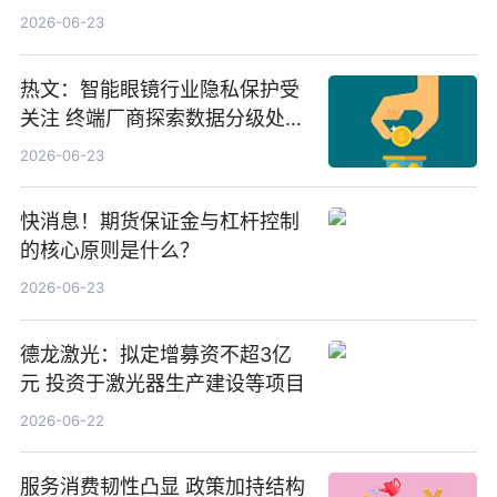
份，重仓股紫金矿业、洛阳钼
2026-06-23
业、北方稀土
热文：智能眼镜行业隐私保护受
关注 终端厂商探索数据分级处理
等方案
2026-06-23
快消息！期货保证金与杠杆控制
的核心原则是什么？
2026-06-23
德龙激光：拟定增募资不超3亿
元 投资于激光器生产建设等项目
2026-06-22
服务消费韧性凸显 政策加持结构