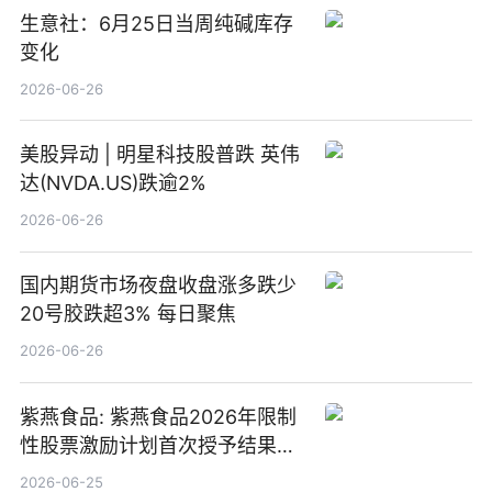
生意社：6月25日当周纯碱库存
变化
2026-06-26
美股异动 | 明星科技股普跌 英伟
达(NVDA.US)跌逾2%
2026-06-26
国内期货市场夜盘收盘涨多跌少
20号胶跌超3% 每日聚焦
2026-06-26
紫燕食品: 紫燕食品2026年限制
性股票激励计划首次授予结果公
告-微资讯
2026-06-25