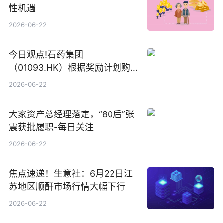
性机遇
2026-06-22
今日观点!石药集团
（01093.HK）根据奖励计划购
回580万股
2026-06-22
大家资产总经理落定，“80后”张
震获批履职-每日关注
2026-06-22
焦点速递！生意社：6月22日江
苏地区顺酐市场行情大幅下行
2026-06-22