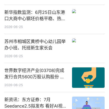
新华指数监测：6月25日山东港
口大商中心钢坯价格平稳、热轧
C料价格微幅下跌
2026-06-25
苏州市相城区黄桥中心幼儿园举
办小班、托班新生家长会
2026-06-25
世界数字经济产业(03708)完成
发行合共5600万股认购股份 净
筹约1007万港元 独家焦点
2026-06-25
新资讯：东方证券：7月
Seedance2.5拟发布 看好AI视频