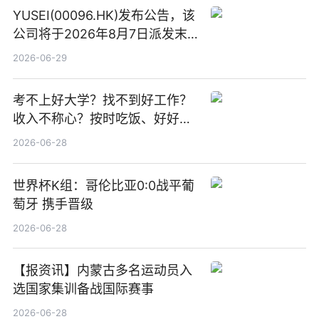
YUSEI(00096.HK)发布公告，该
公司将于2026年8月7日派发末
期股息每股人民币0.013元 每日
2026-06-29
焦点
考不上好大学？找不到好工作？
收入不称心？按时吃饭、好好睡
觉
2026-06-28
世界杯K组：哥伦比亚0:0战平葡
萄牙 携手晋级
2026-06-28
【报资讯】内蒙古多名运动员入
选国家集训备战国际赛事
2026-06-28