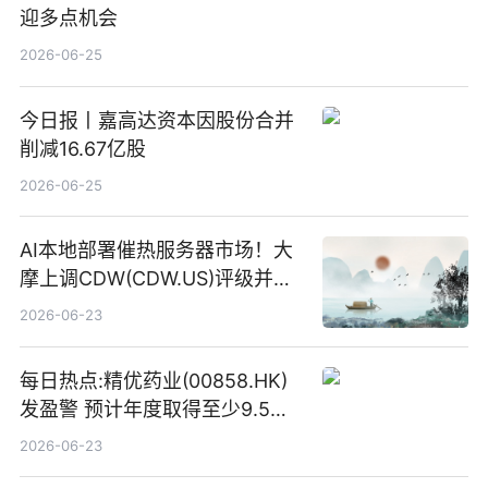
迎多点机会
2026-06-25
今日报丨嘉高达资本因股份合并
削减16.67亿股
2026-06-25
AI本地部署催热服务器市场！大
摩上调CDW(CDW.US)评级并看
高IBM(IBM.US)戴尔(DELL.US)
2026-06-23
目标价
每日热点:精优药业(00858.HK)
发盈警 预计年度取得至少9.5亿
港元的亏损 同比盈转亏
2026-06-23