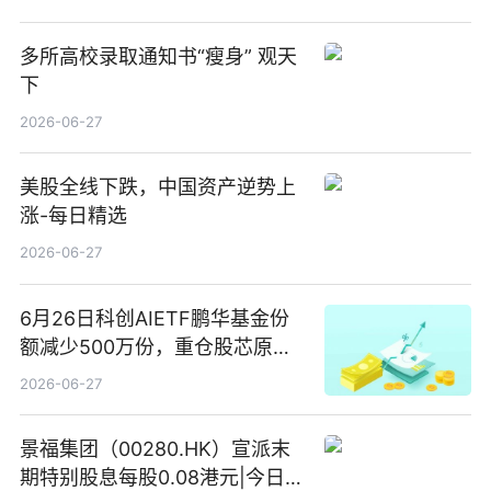
多所高校录取通知书“瘦身” 观天
下
2026-06-27
美股全线下跌，中国资产逆势上
涨-每日精选
2026-06-27
6月26日科创AIETF鹏华基金份
额减少500万份，重仓股芯原股
份、寒武纪、澜起科技 观速讯
2026-06-27
景福集团（00280.HK）宣派末
期特别股息每股0.08港元|今日快