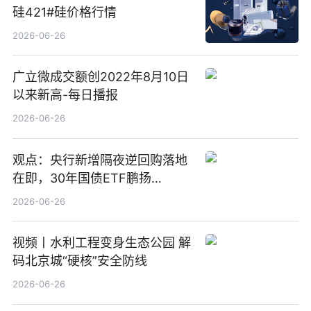
硅421#硅价格行情
2026-06-26
广立微成交额创2022年8月10日
以来新高-每日播报
2026-06-26
观点：央行新增隔夜逆回购落地
在即，30年国债ETF鹏扬
(511090) 盘中小幅上涨
2026-06-26
视频丨水利工程变身生态公园 解
码北京城“硬核”安全防线
2026-06-26