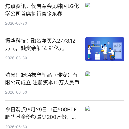
焦点资讯：侯启军会见韩国LG化
学公司首席执行官金东春
2026-06-30
振华科技：融资净买入2778.12
万元，融资余额14.91亿元
2026-06-30
消息！昶通橡塑制品（淮安）有
限公司成立 注册资本10万人民币
2026-06-30
今日观点!6月29日中证500ETF
鹏华基金份额减少200万份，重
仓股亨通光电、赤峰黄金、佰维
2026-06-30