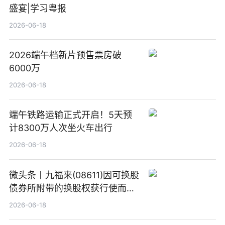
盛宴|学习粤报
2026-06-18
2026端午档新片预售票房破
6000万
2026-06-18
端午铁路运输正式开启！5天预
计8300万人次坐火车出行
2026-06-18
微头条丨九福来(08611)因可换股
债券所附带的换股权获行使而发
行5200万股
2026-06-18