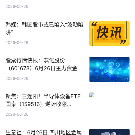
看
2026-06-26
韩媒：韩国股市或已陷入“波动陷
阱”
2026-06-26
股票行情快报：滨化股份
（601678）6月26日主力资金净
卖出5964.34万元
2026-06-26
聚焦：三连阳！半导体设备ETF
国泰（159516）逆势收涨
3.5%，近10日累计净流入超65
2026-06-26
亿元
生意社：6月26日 四川地区金属