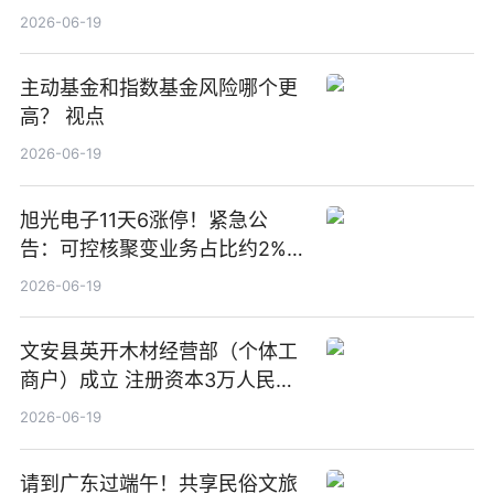
2026-06-19
主动基金和指数基金风险哪个更
高？ 视点
2026-06-19
旭光电子11天6涨停！紧急公
告：可控核聚变业务占比约2%！
前沿热点
2026-06-19
文安县英开木材经营部（个体工
商户）成立 注册资本3万人民币
新要闻
2026-06-19
请到广东过端午！共享民俗文旅