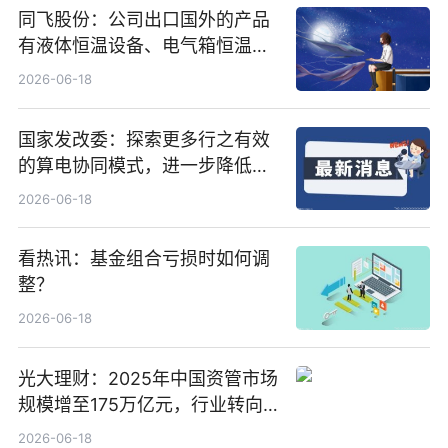
同飞股份：公司出口国外的产品
有液体恒温设备、电气箱恒温装
置、纯水冷却单元和特种换热器
2026-06-18
国家发改委：探索更多行之有效
的算电协同模式，进一步降低网
络传输时延_最资讯
2026-06-18
看热讯：基金组合亏损时如何调
整？
2026-06-18
光大理财：2025年中国资管市场
规模增至175万亿元，行业转向
“量质并重”
2026-06-18