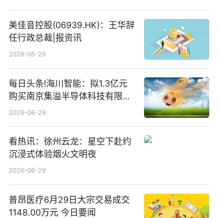
存储
美佳音控股(06939.HK)：王华辞
任行政总裁|报资讯
2026-06-29
每日头条!海川智能：拟1.3亿元
购买南京集溢半导体科技有限公
司15.3%股权
2026-06-29
看热讯：徐州云龙：星空下赴约
沉浸式体验烟火文明夜
2026-06-29
普昂医疗6月29日大宗交易成交
1148.00万元 今日要闻