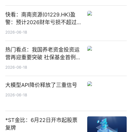
快看：南南资源(01229.HK)盈
警：预计2026财年亏损不超过
1000万港元
2026-06-18
热门看点：我国养老资金投资运
营再迎重要突破 社保基金首例期
货账户完成开立
2026-06-18
大模型API降价释放了三重信号
2026-06-18
*ST金比：6月22日开市起股票
复牌