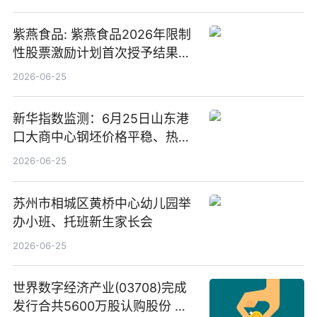
紫燕食品: 紫燕食品2026年限制
性股票激励计划首次授予结果公
告-微资讯
2026-06-25
新华指数监测：6月25日山东港
口大商中心钢坯价格平稳、热轧
C料价格微幅下跌
2026-06-25
苏州市相城区黄桥中心幼儿园举
办小班、托班新生家长会
2026-06-25
世界数字经济产业(03708)完成
发行合共5600万股认购股份 净