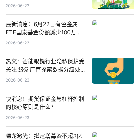
业务少数股权
2026-06-23
最新消息：6月22日有色金属
ETF国泰基金份额减少100万
份，重仓股紫金矿业、洛阳钼
2026-06-23
业、北方稀土
热文：智能眼镜行业隐私保护受
关注 终端厂商探索数据分级处理
等方案
2026-06-23
快消息！期货保证金与杠杆控制
的核心原则是什么？
2026-06-23
德龙激光：拟定增募资不超3亿