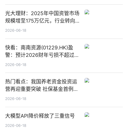
光大理财：2025年中国资管市场
规模增至175万亿元，行业转向
“量质并重”
2026-06-18
快看：南南资源(01229.HK)盈
警：预计2026财年亏损不超过
1000万港元
2026-06-18
热门看点：我国养老资金投资运
营再迎重要突破 社保基金首例期
货账户完成开立
2026-06-18
大模型API降价释放了三重信号
2026-06-18