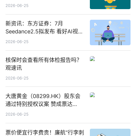
筹约1007万港元 独家焦点
2026-06-25
新资讯：东方证券：7月
Seedance2.5拟发布 看好AI视频
创作工作流进一步提效
2026-06-25
核保时会查看所有体检报告吗？
观速讯
2026-06-25
大唐黄金（08299.HK）股东会
通过特别授权议案 赞成票达
100%_新动态
2026-06-25
票价便宜行李费贵！廉航“行李刺