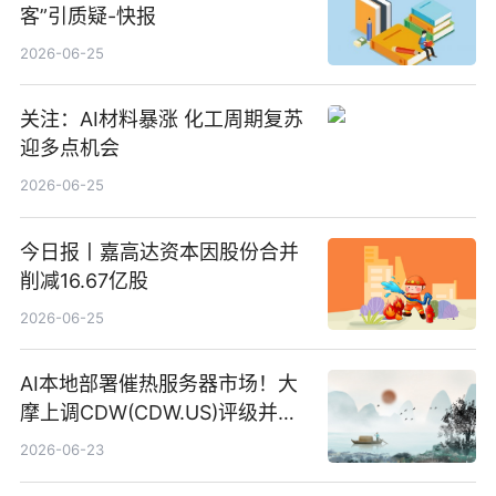
客”引质疑-快报
2026-06-25
关注：AI材料暴涨 化工周期复苏
迎多点机会
2026-06-25
今日报丨嘉高达资本因股份合并
削减16.67亿股
2026-06-25
AI本地部署催热服务器市场！大
摩上调CDW(CDW.US)评级并看
高IBM(IBM.US)戴尔(DELL.US)
2026-06-23
目标价