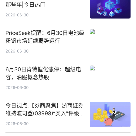
那些年|今日热门
2026-06-30
PriceSeek提醒：6月30日电池级
粉钒市场延续弱势运行
2026-06-30
6月30日肯特催化涨停：超级电
容，油服概念热股
2026-06-30
今日视点:【券商聚焦】浙商证券
维持波司登(03998)“买入”评级
指其业绩高质量稳增长
2026-06-30