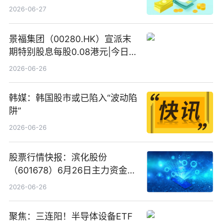
份、寒武纪、澜起科技 观速讯
2026-06-27
景福集团（00280.HK）宣派末
期特别股息每股0.08港元|今日快
看
2026-06-26
韩媒：韩国股市或已陷入“波动陷
阱”
2026-06-26
股票行情快报：滨化股份
（601678）6月26日主力资金净
卖出5964.34万元
2026-06-26
聚焦：三连阳！半导体设备ETF