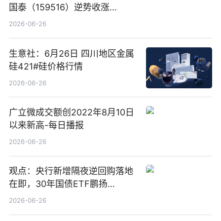
国泰（159516）逆势收涨
3.5%，近10日累计净流入超65
2026-06-26
亿元
生意社：6月26日 四川地区金属
硅421#硅价格行情
2026-06-26
广立微成交额创2022年8月10日
以来新高-每日播报
2026-06-26
观点：央行新增隔夜逆回购落地
在即，30年国债ETF鹏扬
(511090) 盘中小幅上涨
2026-06-26