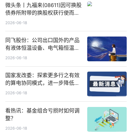
微头条丨九福来(08611)因可换股
债券所附带的换股权获行使而发
行5200万股
2026-06-18
同飞股份：公司出口国外的产品
有液体恒温设备、电气箱恒温装
置、纯水冷却单元和特种换热器
2026-06-18
国家发改委：探索更多行之有效
的算电协同模式，进一步降低网
络传输时延_最资讯
2026-06-18
看热讯：基金组合亏损时如何调
整？
2026-06-18