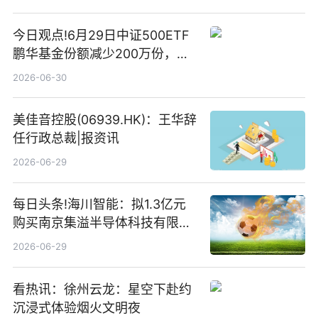
今日观点!6月29日中证500ETF
鹏华基金份额减少200万份，重
仓股亨通光电、赤峰黄金、佰维
2026-06-30
存储
美佳音控股(06939.HK)：王华辞
任行政总裁|报资讯
2026-06-29
每日头条!海川智能：拟1.3亿元
购买南京集溢半导体科技有限公
司15.3%股权
2026-06-29
看热讯：徐州云龙：星空下赴约
沉浸式体验烟火文明夜