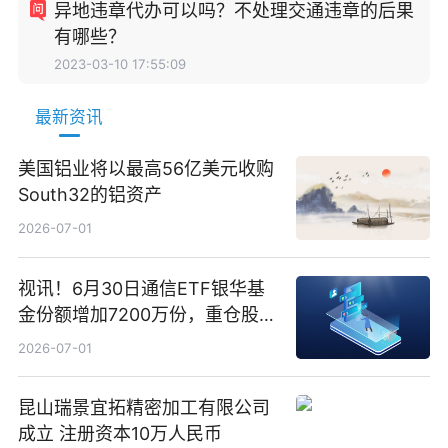
异地违章代办可以吗？不处理交通违章的后果
有哪些？
2023-03-10 17:55:09
最新资讯
美国铝业将以最高56亿美元收购
South32的铝资产
2026-07-01
视讯！6月30日通信ETF银华基
金份额增加7200万份，重仓股新
易盛、中际旭创、立讯精密
2026-07-01
昆山瑞景宜拓精密加工有限公司
成立 注册资本10万人民币