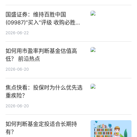
国盛证券：维持百胜中国
(09987)“买入”评级 收购必胜客
中国增厚利润加速成长 信息
2026-06-22
如何用市盈率判断基金估值高
低？ 前沿热点
2026-06-20
焦点快看：投保时为什么优先选
重疾险？
2026-06-20
如何判断基金定投适合长期持
有？