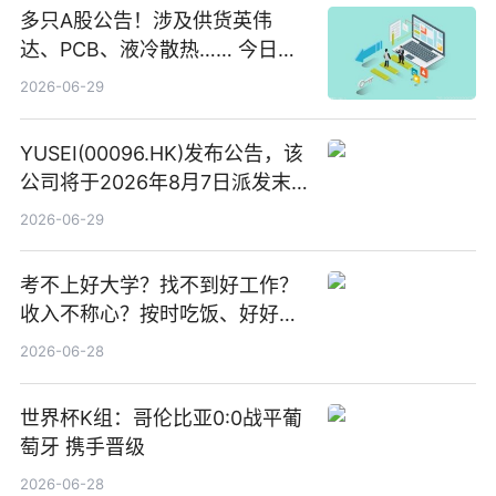
多只A股公告！涉及供货英伟
达、PCB、液冷散热…… 今日快
讯
2026-06-29
YUSEI(00096.HK)发布公告，该
公司将于2026年8月7日派发末
期股息每股人民币0.013元 每日
2026-06-29
焦点
考不上好大学？找不到好工作？
收入不称心？按时吃饭、好好睡
觉
2026-06-28
世界杯K组：哥伦比亚0:0战平葡
萄牙 携手晋级
2026-06-28