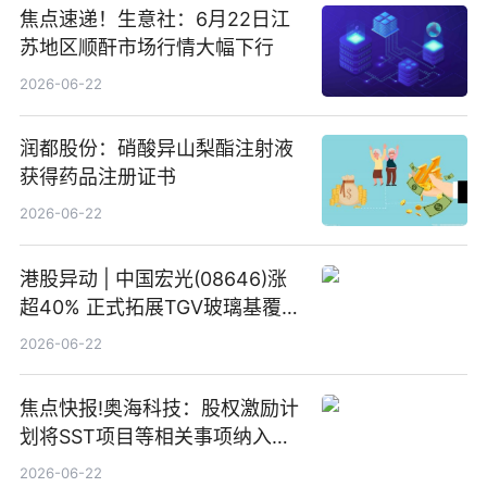
焦点速递！生意社：6月22日江
苏地区顺酐市场行情大幅下行
2026-06-22
润都股份：硝酸异山梨酯注射液
获得药品注册证书
2026-06-22
港股异动 | 中国宏光(08646)涨
超40% 正式拓展TGV玻璃基覆铜
板新材料业务
2026-06-22
焦点快报!奥海科技：股权激励计
划将SST项目等相关事项纳入专
项业务发展考核指标
2026-06-22