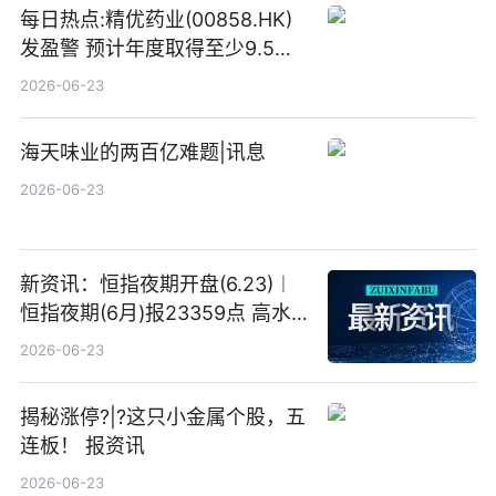
每日热点:精优药业(00858.HK)
发盈警 预计年度取得至少9.5亿
港元的亏损 同比盈转亏
2026-06-23
海天味业的两百亿难题|讯息
2026-06-23
新资讯：恒指夜期开盘(6.23)︱
恒指夜期(6月)报23359点 高水
23点
2026-06-23
揭秘涨停?|?这只小金属个股，五
连板！ 报资讯
2026-06-23