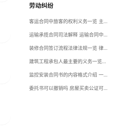
劳动纠纷
客运合同中旅客的权利义务一览 主
要包括这些内容
运输承揽合同司法解释 运输合同中
承运人的义务有哪些
装修合同签订流程法律法规一览 律
师解答
建筑工程承包人最主要的义务一览
承包合同内容介绍
监控安装合同书的内容格式介绍 一
般包括这些条款
委托书可以撤销吗 房屋买卖公证可
否撤销