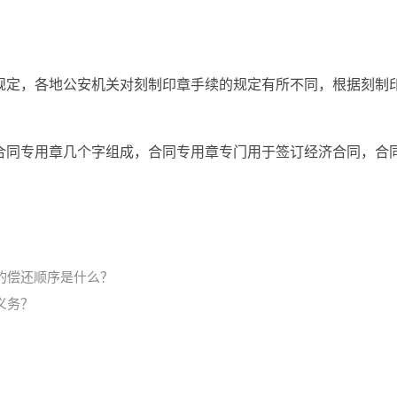
规定，各地公安机关对刻制印章手续的规定有所不同，根据刻制
司 合同专用章几个字组成，合同专用章专门用于签订经济合同，合
的偿还顺序是什么？
义务？