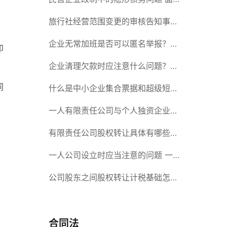
对隐形债务问题应该如何解决？
旅行社经营范围变更的审核告知事项
旅游业的发展现状和趋势
企业无常加班是否可以匿名举报？强
印
制加班公司没有加班费怎么办？
企业清理欠款时应注意什么问题？企
同
业短期借款需要注意哪些事项？
什么是中小企业集合票据和超级短期
融资券？一起来了解一下吧！
一人有限责任公司与个人独资企业的
区别 这些知识你都知道吗？
有限责任公司股权转让具体有哪些形
式？来了解下这五种形式
一人公司设立时应当注意的问题 一
人公司的特征
公司股东之间股权转让计税基础怎么
确认？公司股东之间的股权转让要符
合什么要件？
合同法