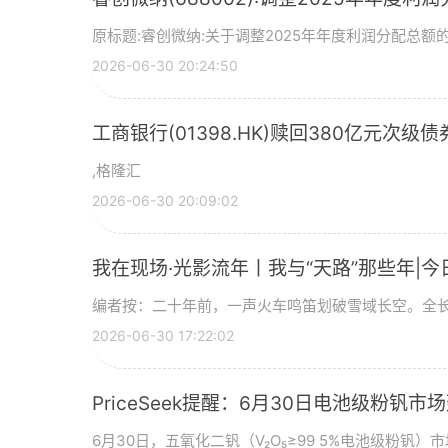
原标题:睿创微纳:关于调整2025年年度利润分配总额的
2026-06-30 20:24:50
工商银行(01398.HK)赎回380亿元次级债
,格隆汇
2026-06-30 20:09:02
我在现场·光影流年丨我与“天路”那些年|今
编者按：二十年前，一声火车鸣笛划破雪域长空。全长
2026-06-30 17:22:02
PriceSeek提醒：6月30日电池级粉钒
6月30日，五氧化二钒（V₂O₅≥99 5%电池级粉钒）市