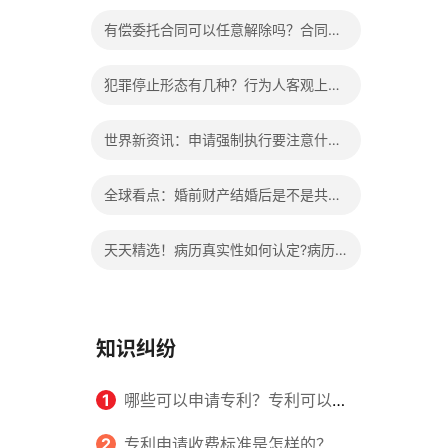
办?被执行人信息多久可以消除?
有偿委托合同可以任意解除吗？合同无
效的处理看这里|热门看点
犯罪停止形态有几种？行为人客观上实
施了中止犯罪的行为指的是什么？
世界新资讯：申请强制执行要注意什么
申请法院强制执行的费用由谁出？
全球看点：婚前财产结婚后是不是共同
财产？婚前财产婚后产生的收益如何分
天天精选！病历真实性如何认定?病历
割？
书写规范是怎样的？
知识纠纷
1
哪些可以申请专利？专利可以同
时多个人一起申请吗？
2
专利申请收费标准是怎样的？申