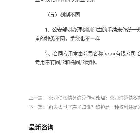
（五）刻制不同
1、公安部对办理刻制印章的手续未作统一
章的种类不同，手续也不一样
2、合同专用章由公司名称:xxxx有限公
专用章有圆形和椭圆形两种。
标签：
刻制合同专用章
刻制合同专用章证件
上一篇：
公司债权债务清算作何处理？公司清算债权
下一篇：
前夫去世了房子归谁？监护是一种权利还是
最新咨询