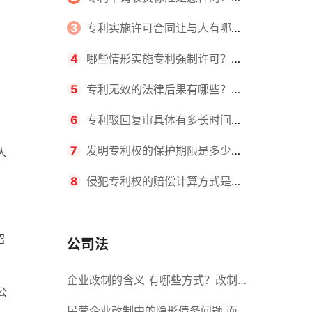
请不同类型的专利所需要的钱不同
3
专利实施许可合同让与人有哪些
主要义务？专利实施许可合同与专利
4
哪些情形实施专利强制许可？专
许可合同有什么区别？
利强制许可的前提条件是什么？
5
专利无效的法律后果有哪些？专
利的无效情形有哪些？
6
专利驳回复审具体有多长时间？
哪些情况下专利申请可能被驳回？
7
发明专利权的保护期限是多少
人
年？非专利发明人是否有专利申请
8
侵犯专利权的赔偿计算方式是什
权？
么？侵犯专利权的诉讼时效为多长时
绍
间？
公司法
企业改制的含义 有哪些方式？改制
公
后国企员工属于什么性质？
民营企业改制中的隐形债务问题 面