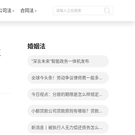
公司法
合同法
婚姻法
证
“深言未来”智能政务一体机发布
全球今头条！劳动争议律师费一般多少
钱？发生劳动争议如何算工资？
今日视点：分居的期限是怎么样规定
的？写分居协议如何才能有效？
小额贷款公司贷款原则有哪些？贷款不
还有什么后果？
新消息丨被执行人无力偿还债务怎么