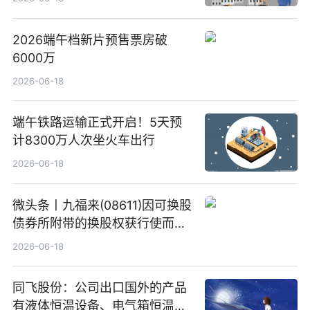
2026端午档新片预售票房破
6000万
2026-06-18
端午铁路运输正式开启！5天预
计8300万人次坐火车出行
2026-06-18
微头条丨九福来(08611)因可换股
债券所附带的换股权获行使而发
行5200万股
2026-06-18
同飞股份：公司出口国外的产品
有液体恒温设备、电气箱恒温装