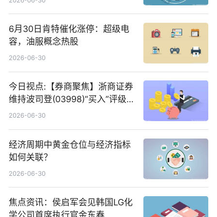
6月30日肯特催化涨停：超级电
容，油服概念热股
2026-06-30
今日视点:【券商聚焦】浙商证券
维持波司登(03998)“买入”评级
指其业绩高质量稳增长
2026-06-30
经济周期中黄金仓位与经济指标
如何关联？
2026-06-30
焦点资讯：侯启军会见韩国LG化
学公司首席执行官金东春