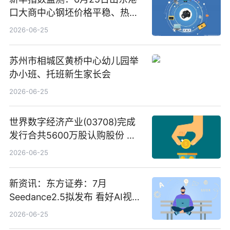
口大商中心钢坯价格平稳、热轧
C料价格微幅下跌
2026-06-25
苏州市相城区黄桥中心幼儿园举
办小班、托班新生家长会
2026-06-25
世界数字经济产业(03708)完成
发行合共5600万股认购股份 净
筹约1007万港元 独家焦点
2026-06-25
新资讯：东方证券：7月
Seedance2.5拟发布 看好AI视频
创作工作流进一步提效
2026-06-25