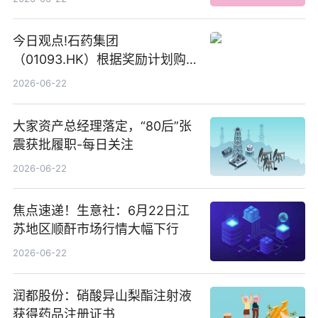
今日观点!石药集团
（01093.HK）根据奖励计划购
回580万股
2026-06-22
大家资产总经理落定，“80后”张
震获批履职-每日关注
2026-06-22
焦点速递！生意社：6月22日江
苏地区顺酐市场行情大幅下行
2026-06-22
润都股份：硝酸异山梨酯注射液
获得药品注册证书