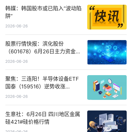
韩媒：韩国股市或已陷入“波动陷
阱”
2026-06-26
股票行情快报：滨化股份
（601678）6月26日主力资金净
卖出5964.34万元
2026-06-26
聚焦：三连阳！半导体设备ETF
国泰（159516）逆势收涨
3.5%，近10日累计净流入超65
2026-06-26
亿元
生意社：6月26日 四川地区金属
硅421#硅价格行情
2026-06-26