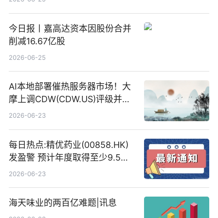
今日报丨嘉高达资本因股份合并
削减16.67亿股
2026-06-25
AI本地部署催热服务器市场！大
摩上调CDW(CDW.US)评级并看
高IBM(IBM.US)戴尔(DELL.US)
2026-06-23
目标价
每日热点:精优药业(00858.HK)
发盈警 预计年度取得至少9.5亿
港元的亏损 同比盈转亏
2026-06-23
海天味业的两百亿难题|讯息