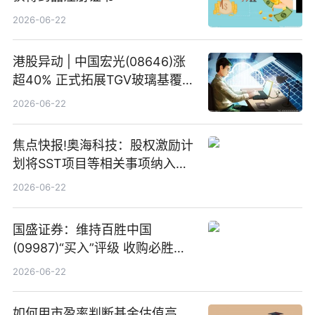
2026-06-22
港股异动 | 中国宏光(08646)涨
超40% 正式拓展TGV玻璃基覆铜
板新材料业务
2026-06-22
焦点快报!奥海科技：股权激励计
划将SST项目等相关事项纳入专
项业务发展考核指标
2026-06-22
国盛证券：维持百胜中国
(09987)“买入”评级 收购必胜客
中国增厚利润加速成长 信息
2026-06-22
如何用市盈率判断基金估值高