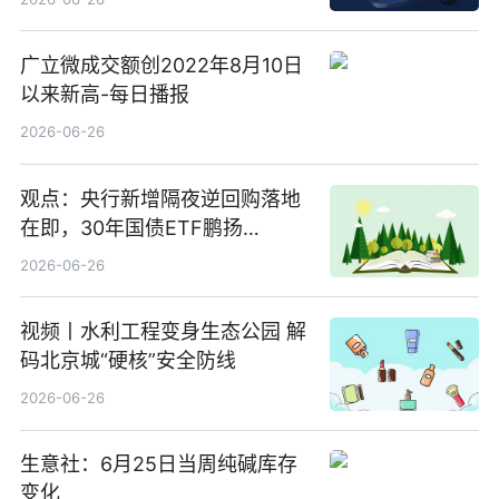
广立微成交额创2022年8月10日
以来新高-每日播报
2026-06-26
观点：央行新增隔夜逆回购落地
在即，30年国债ETF鹏扬
(511090) 盘中小幅上涨
2026-06-26
视频丨水利工程变身生态公园 解
码北京城“硬核”安全防线
2026-06-26
生意社：6月25日当周纯碱库存
变化