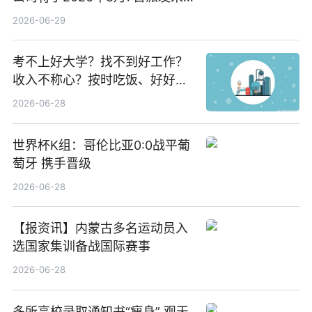
期股息每股人民币0.013元 每日
2026-06-29
焦点
考不上好大学？找不到好工作？
收入不称心？按时吃饭、好好睡
觉
2026-06-28
世界杯K组：哥伦比亚0:0战平葡
萄牙 携手晋级
2026-06-28
【报资讯】内蒙古多名运动员入
选国家集训备战国际赛事
2026-06-28
多所高校录取通知书“瘦身” 观天