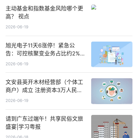
主动基金和指数基金风险哪个更
高？ 视点
2026-06-19
旭光电子11天6涨停！紧急公
告：可控核聚变业务占比约2%！
前沿热点
2026-06-19
文安县英开木材经营部（个体工
商户）成立 注册资本3万人民币
新要闻
2026-06-19
请到广东过端午！共享民俗文旅
盛宴|学习粤报
2026-06-18