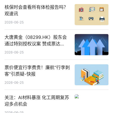
核保时会查看所有体检报告吗？
观速讯
2026-06-25
大唐黄金（08299.HK）股东会
通过特别授权议案 赞成票达
100%_新动态
2026-06-25
票价便宜行李费贵！廉航“行李刺
客”引质疑-快报
2026-06-25
关注：AI材料暴涨 化工周期复苏
迎多点机会
2026-06-25