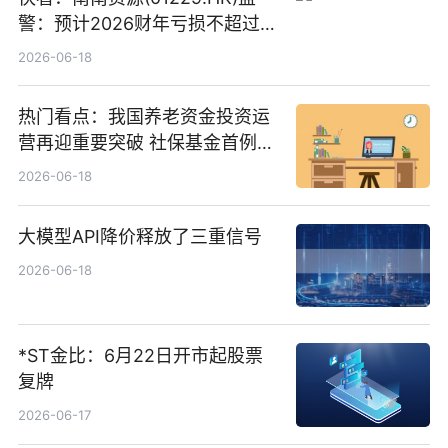
警：预计2026财年亏损不超过
1000万港元
2026-06-18
热门看点：我国养老资金投资运
营再迎重要突破 社保基金首例期
货账户完成开立
2026-06-18
大模型API降价释放了三重信号
2026-06-18
*ST金比：6月22日开市起股票
复牌
2026-06-17