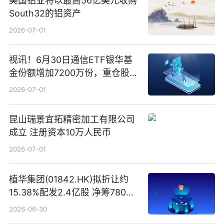
美国铝业将以最高56亿美元收购
South32的铝资产
2026-07-01
视讯！6月30日通信ETF银华基
金份额增加7200万份，重仓股新
易盛、中际旭创、立讯精密
2026-07-01
昆山瑞景宜拓精密加工有限公司
成立 注册资本10万人民币
2026-07-01
植华集团(01842.HK)拟折让约
15.38%配发2.4亿股 净筹780万
港元
2026-06-30