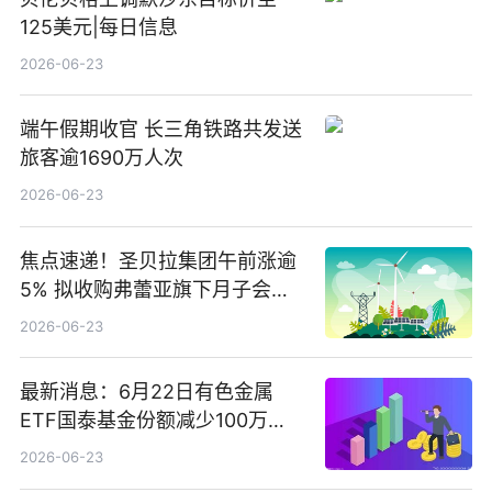
125美元|每日信息
2026-06-23
端午假期收官 长三角铁路共发送
旅客逾1690万人次
2026-06-23
焦点速递！圣贝拉集团午前涨逾
5% 拟收购弗蕾亚旗下月子会所
业务少数股权
2026-06-23
最新消息：6月22日有色金属
ETF国泰基金份额减少100万
份，重仓股紫金矿业、洛阳钼
2026-06-23
业、北方稀土