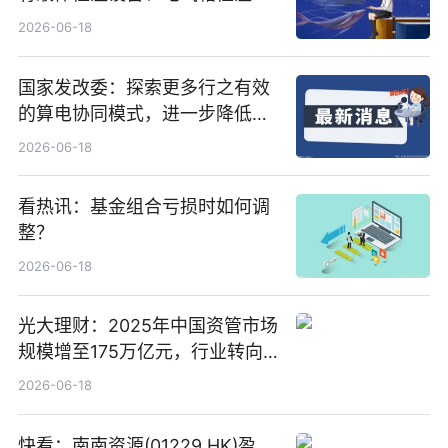
置、纯水冷却单元和特种换热器
2026-06-18
国家发改委：探索更多行之有效
的算电协同模式，进一步降低网
络传输时延_最资讯
2026-06-18
看热讯：基金组合亏损时如何调
整？
2026-06-18
光大理财：2025年中国资管市场
规模增至175万亿元，行业转向
“量质并重”
2026-06-18
快看：南南资源(01229.HK)盈