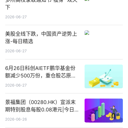
下
2026-06-27
美股全线下跌，中国资产逆势上
涨-每日精选
2026-06-27
6月26日科创AIETF鹏华基金份
额减少500万份，重仓股芯原股
份、寒武纪、澜起科技 观速讯
2026-06-27
景福集团（00280.HK）宣派末
期特别股息每股0.08港元|今日快
看
2026-06-26