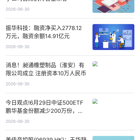
2026-06-30
振华科技：融资净买入2778.12
万元，融资余额14.91亿元
2026-06-30
消息！昶通橡塑制品（淮安）有
限公司成立 注册资本10万人民币
2026-06-30
今日观点!6月29日中证500ETF
鹏华基金份额减少200万份，重
仓股亨通光电、赤峰黄金、佰维
2026-06-30
存储
美佳音控股(06939.HK)：王华辞