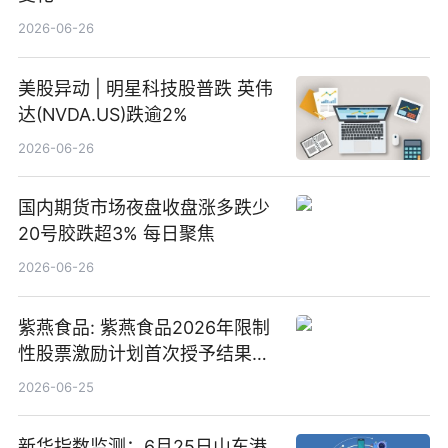
2026-06-26
美股异动 | 明星科技股普跌 英伟
达(NVDA.US)跌逾2%
2026-06-26
国内期货市场夜盘收盘涨多跌少
20号胶跌超3% 每日聚焦
2026-06-26
紫燕食品: 紫燕食品2026年限制
性股票激励计划首次授予结果公
告-微资讯
2026-06-25
新华指数监测：6月25日山东港