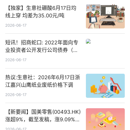
【独家】生意社硼酸6月17日均
线上穿 均差为35.00元/吨
2026-06-17
短讯！招商蛇口: 2022年面向专
业投资者公开发行公司债券（第
二期）（品种二）2026年付息公
2026-06-17
告
热议:生意社：2026年6月17日浙
江嘉兴山鹰纸业废纸价格下调
2026-06-17
【新要闻】国美零售(00493.HK)
涨超9%，截至发稿，涨9.09%，
报0.012港元，成交额37.26万港
2026-06-17