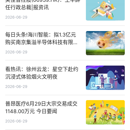
任行政总裁|报资讯
2026-06-29
每日头条!海川智能：拟1.3亿元
购买南京集溢半导体科技有限公
司15.3%股权
2026-06-29
看热讯：徐州云龙：星空下赴约
沉浸式体验烟火文明夜
2026-06-29
普昂医疗6月29日大宗交易成交
1148.00万元 今日要闻
2026-06-29