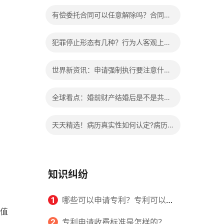
办?被执行人信息多久可以消除?
有偿委托合同可以任意解除吗？合同无
效的处理看这里|热门看点
犯罪停止形态有几种？行为人客观上实
施了中止犯罪的行为指的是什么？
世界新资讯：申请强制执行要注意什么
申请法院强制执行的费用由谁出？
全球看点：婚前财产结婚后是不是共同
财产？婚前财产婚后产生的收益如何分
天天精选！病历真实性如何认定?病历
割？
书写规范是怎样的？
知识纠纷
1
哪些可以申请专利？专利可以同
值
时多个人一起申请吗？
2
专利申请收费标准是怎样的？申