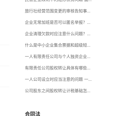
对隐形债务问题应该如何解决？
旅行社经营范围变更的审核告知事项
旅游业的发展现状和趋势
企业无常加班是否可以匿名举报？强
制加班公司没有加班费怎么办？
企业清理欠款时应注意什么问题？企
业短期借款需要注意哪些事项？
什么是中小企业集合票据和超级短期
融资券？一起来了解一下吧！
一人有限责任公司与个人独资企业的
区别 这些知识你都知道吗？
有限责任公司股权转让具体有哪些形
式？来了解下这五种形式
一人公司设立时应当注意的问题 一
人公司的特征
公司股东之间股权转让计税基础怎么
确认？公司股东之间的股权转让要符
合什么要件？
合同法