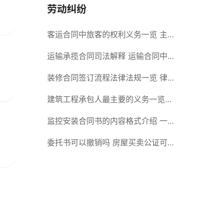
劳动纠纷
客运合同中旅客的权利义务一览 主
要包括这些内容
运输承揽合同司法解释 运输合同中
承运人的义务有哪些
装修合同签订流程法律法规一览 律
师解答
建筑工程承包人最主要的义务一览
承包合同内容介绍
监控安装合同书的内容格式介绍 一
般包括这些条款
委托书可以撤销吗 房屋买卖公证可
否撤销