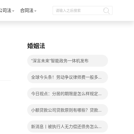
公司法
合同法
婚姻法
“深言未来”智能政务一体机发布
全球今头条！劳动争议律师费一般多少
钱？发生劳动争议如何算工资？
今日视点：分居的期限是怎么样规定
的？写分居协议如何才能有效？
小额贷款公司贷款原则有哪些？贷款不
还有什么后果？
新消息丨被执行人无力偿还债务怎么