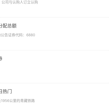
日，公司与认购人订立认购
润分配总额
公告证券代码：6880
券
日热门
1956公里的青藏铁路