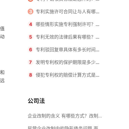
请不同类型的专利所需要的钱不同
3
专利实施许可合同让与人有哪些
主要义务？专利实施许可合同与专利
4
哪些情形实施专利强制许可？专
值
动
许可合同有什么区别？
利强制许可的前提条件是什么？
5
专利无效的法律后果有哪些？专
利的无效情形有哪些？
6
专利驳回复审具体有多长时间？
哪些情况下专利申请可能被驳回？
7
发明专利权的保护期限是多少
和
年？非专利发明人是否有专利申请
8
侵犯专利权的赔偿计算方式是什
远
权？
么？侵犯专利权的诉讼时效为多长时
间？
公司法
企业改制的含义 有哪些方式？改制
后国企员工属于什么性质？
民营企业改制中的隐形债务问题 面