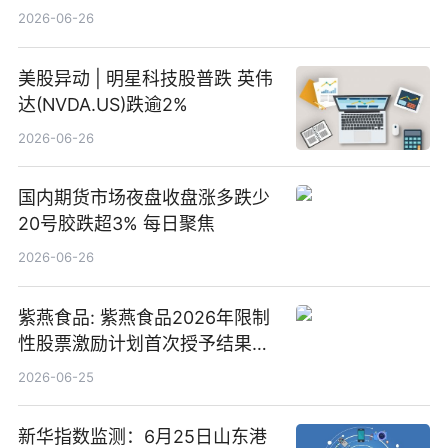
2026-06-26
美股异动 | 明星科技股普跌 英伟
达(NVDA.US)跌逾2%
2026-06-26
国内期货市场夜盘收盘涨多跌少
20号胶跌超3% 每日聚焦
2026-06-26
紫燕食品: 紫燕食品2026年限制
性股票激励计划首次授予结果公
告-微资讯
2026-06-25
新华指数监测：6月25日山东港