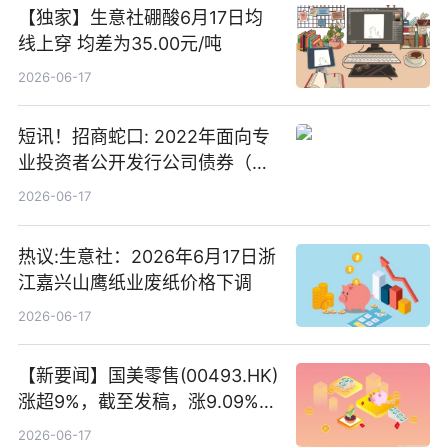
【独家】生意社硼酸6月17日均
线上穿 均差为35.00元/吨
2026-06-17
短讯！招商蛇口: 2022年面向专
业投资者公开发行公司债券（第
二期）（品种二）2026年付息公
2026-06-17
告
热议:生意社：2026年6月17日浙
江嘉兴山鹰纸业废纸价格下调
2026-06-17
【新要闻】国美零售(00493.HK)
涨超9%，截至发稿，涨9.09%，
报0.012港元，成交额37.26万港
2026-06-17