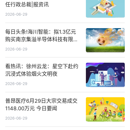
任行政总裁|报资讯
2026-06-29
每日头条!海川智能：拟1.3亿元
购买南京集溢半导体科技有限公
司15.3%股权
2026-06-29
看热讯：徐州云龙：星空下赴约
沉浸式体验烟火文明夜
2026-06-29
普昂医疗6月29日大宗交易成交
1148.00万元 今日要闻
2026-06-29