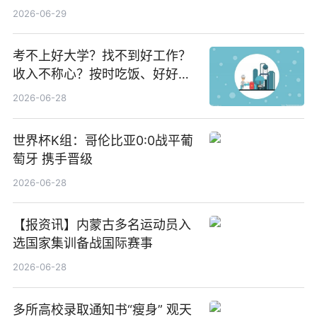
期股息每股人民币0.013元 每日
2026-06-29
焦点
考不上好大学？找不到好工作？
收入不称心？按时吃饭、好好睡
觉
2026-06-28
世界杯K组：哥伦比亚0:0战平葡
萄牙 携手晋级
2026-06-28
【报资讯】内蒙古多名运动员入
选国家集训备战国际赛事
2026-06-28
多所高校录取通知书“瘦身” 观天