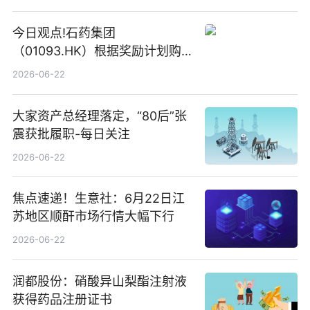
今日观点!石药集团
（01093.HK）根据奖励计划购
回580万股
2026-06-22
大家资产总经理落定，“80后”张
震获批履职-每日关注
2026-06-22
焦点速递！生意社：6月22日江
苏地区顺酐市场行情大幅下行
2026-06-22
润都股份：硝酸异山梨酯注射液
获得药品注册证书