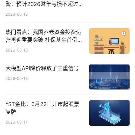
警：预计2026财年亏损不超过
1000万港元
2026-06-18
热门看点：我国养老资金投资运
营再迎重要突破 社保基金首例期
货账户完成开立
2026-06-18
大模型API降价释放了三重信号
2026-06-18
*ST金比：6月22日开市起股票
复牌
2026-06-17