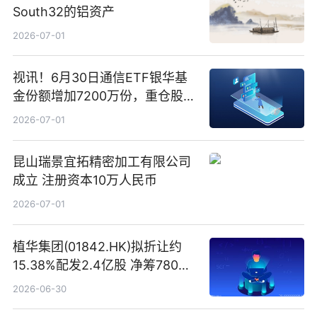
South32的铝资产
2026-07-01
视讯！6月30日通信ETF银华基
金份额增加7200万份，重仓股新
易盛、中际旭创、立讯精密
2026-07-01
昆山瑞景宜拓精密加工有限公司
成立 注册资本10万人民币
2026-07-01
植华集团(01842.HK)拟折让约
15.38%配发2.4亿股 净筹780万
港元
2026-06-30