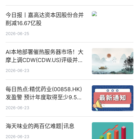
今日报丨嘉高达资本因股份合并
削减16.67亿股
2026-06-25
AI本地部署催热服务器市场！大
摩上调CDW(CDW.US)评级并看
高IBM(IBM.US)戴尔(DELL.US)
2026-06-23
目标价
每日热点:精优药业(00858.HK)
发盈警 预计年度取得至少9.5亿
港元的亏损 同比盈转亏
2026-06-23
海天味业的两百亿难题|讯息
2026-06-23