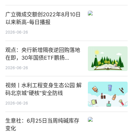
广立微成交额创2022年8月10日
以来新高-每日播报
2026-06-26
观点：央行新增隔夜逆回购落地
在即，30年国债ETF鹏扬
(511090) 盘中小幅上涨
2026-06-26
视频丨水利工程变身生态公园 解
码北京城“硬核”安全防线
2026-06-26
生意社：6月25日当周纯碱库存
变化