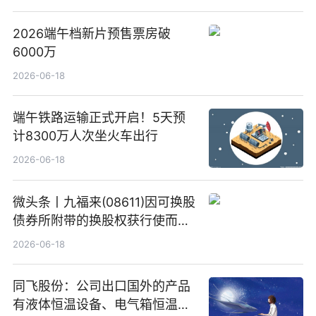
2026端午档新片预售票房破
6000万
2026-06-18
端午铁路运输正式开启！5天预
计8300万人次坐火车出行
2026-06-18
微头条丨九福来(08611)因可换股
债券所附带的换股权获行使而发
行5200万股
2026-06-18
同飞股份：公司出口国外的产品
有液体恒温设备、电气箱恒温装