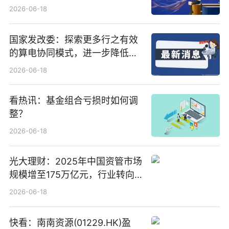
置、纯水冷却单元和特种换热器
2026-06-18
国家发改委：探索更多行之有效
的算电协同模式，进一步降低网
络传输时延_最资讯
2026-06-18
看热讯：基金组合亏损时如何调
整？
2026-06-18
光大理财：2025年中国资管市场
规模增至175万亿元，行业转向
“量质并重”
2026-06-18
快看：南南资源(01229.HK)盈