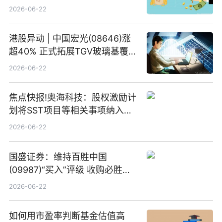
2026-06-22
港股异动 | 中国宏光(08646)涨
超40% 正式拓展TGV玻璃基覆铜
板新材料业务
2026-06-22
焦点快报!奥海科技：股权激励计
划将SST项目等相关事项纳入专
项业务发展考核指标
2026-06-22
国盛证券：维持百胜中国
(09987)“买入”评级 收购必胜客
中国增厚利润加速成长 信息
2026-06-22
如何用市盈率判断基金估值高