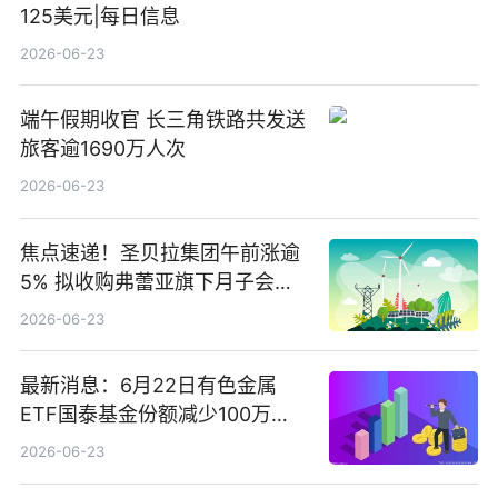
125美元|每日信息
2026-06-23
端午假期收官 长三角铁路共发送
旅客逾1690万人次
2026-06-23
焦点速递！圣贝拉集团午前涨逾
5% 拟收购弗蕾亚旗下月子会所
业务少数股权
2026-06-23
最新消息：6月22日有色金属
ETF国泰基金份额减少100万
份，重仓股紫金矿业、洛阳钼
2026-06-23
业、北方稀土