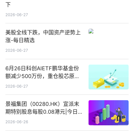
下
2026-06-27
美股全线下跌，中国资产逆势上
涨-每日精选
2026-06-27
6月26日科创AIETF鹏华基金份
额减少500万份，重仓股芯原股
份、寒武纪、澜起科技 观速讯
2026-06-27
景福集团（00280.HK）宣派末
期特别股息每股0.08港元|今日快
看
2026-06-26