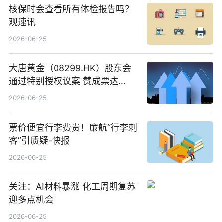
核保时会查看所有体检报告吗？
观速讯
2026-06-25
大唐黄金（08299.HK）股东会
通过特别授权议案 赞成票达
100%_新动态
2026-06-25
票价便宜行李费贵！廉航“行李刺
客”引质疑-快报
2026-06-25
关注：AI材料暴涨 化工周期复苏
迎多点机会
2026-06-25