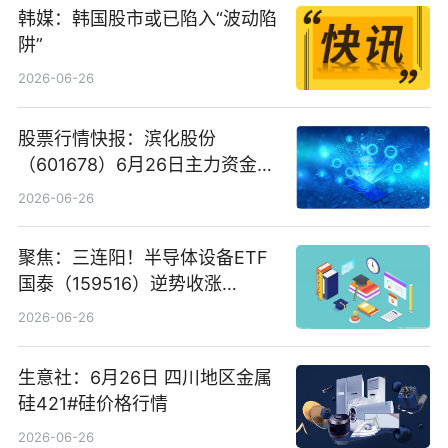
韩媒：韩国股市或已陷入“波动陷
阱”
2026-06-26
股票行情快报：滨化股份
（601678）6月26日主力资金净
卖出5964.34万元
2026-06-26
聚焦：三连阳！半导体设备ETF
国泰（159516）逆势收涨
3.5%，近10日累计净流入超65
2026-06-26
亿元
生意社：6月26日 四川地区金属
硅421#硅价格行情
2026-06-26