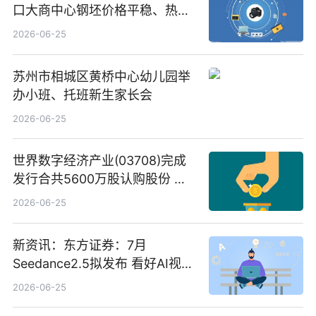
口大商中心钢坯价格平稳、热轧
C料价格微幅下跌
2026-06-25
苏州市相城区黄桥中心幼儿园举
办小班、托班新生家长会
2026-06-25
世界数字经济产业(03708)完成
发行合共5600万股认购股份 净
筹约1007万港元 独家焦点
2026-06-25
新资讯：东方证券：7月
Seedance2.5拟发布 看好AI视频
创作工作流进一步提效
2026-06-25