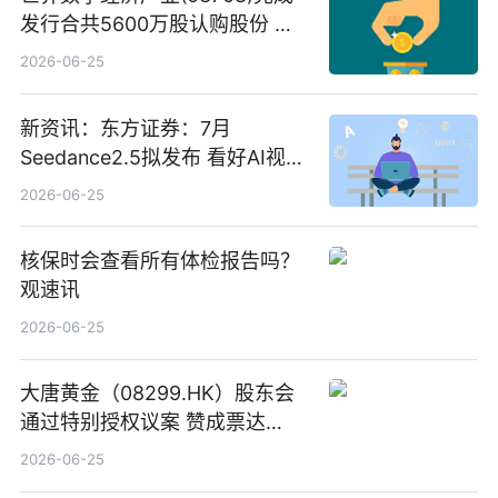
发行合共5600万股认购股份 净
筹约1007万港元 独家焦点
2026-06-25
新资讯：东方证券：7月
Seedance2.5拟发布 看好AI视频
创作工作流进一步提效
2026-06-25
核保时会查看所有体检报告吗？
观速讯
2026-06-25
大唐黄金（08299.HK）股东会
通过特别授权议案 赞成票达
100%_新动态
2026-06-25