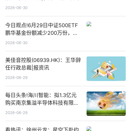
2026-06-30
今日观点!6月29日中证500ETF
鹏华基金份额减少200万份，重
仓股亨通光电、赤峰黄金、佰维
2026-06-30
存储
美佳音控股(06939.HK)：王华辞
任行政总裁|报资讯
2026-06-29
每日头条!海川智能：拟1.3亿元
购买南京集溢半导体科技有限公
司15.3%股权
2026-06-29
看热讯：徐州云龙：星空下赴约