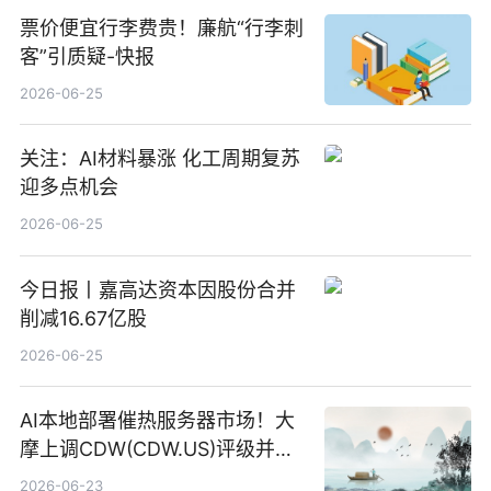
票价便宜行李费贵！廉航“行李刺
客”引质疑-快报
2026-06-25
关注：AI材料暴涨 化工周期复苏
迎多点机会
2026-06-25
今日报丨嘉高达资本因股份合并
削减16.67亿股
2026-06-25
AI本地部署催热服务器市场！大
摩上调CDW(CDW.US)评级并看
高IBM(IBM.US)戴尔(DELL.US)
2026-06-23