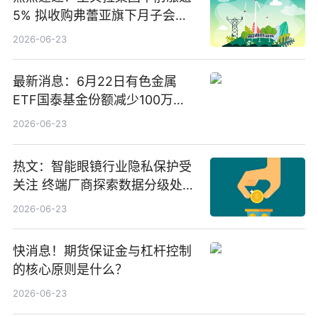
5% 拟收购弗蕾亚旗下月子会所
业务少数股权
2026-06-23
最新消息：6月22日有色金属
ETF国泰基金份额减少100万
份，重仓股紫金矿业、洛阳钼
2026-06-23
业、北方稀土
热文：智能眼镜行业隐私保护受
关注 终端厂商探索数据分级处理
等方案
2026-06-23
快消息！期货保证金与杠杆控制
的核心原则是什么？
2026-06-23