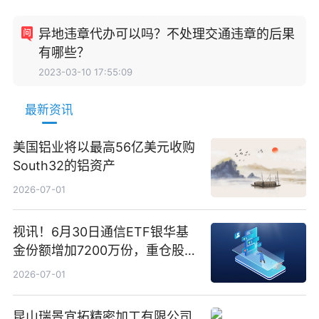
异地违章代办可以吗？不处理交通违章的后果
有哪些？
2023-03-10 17:55:09
最新资讯
美国铝业将以最高56亿美元收购
South32的铝资产
2026-07-01
视讯！6月30日通信ETF银华基
金份额增加7200万份，重仓股新
易盛、中际旭创、立讯精密
2026-07-01
昆山瑞景宜拓精密加工有限公司