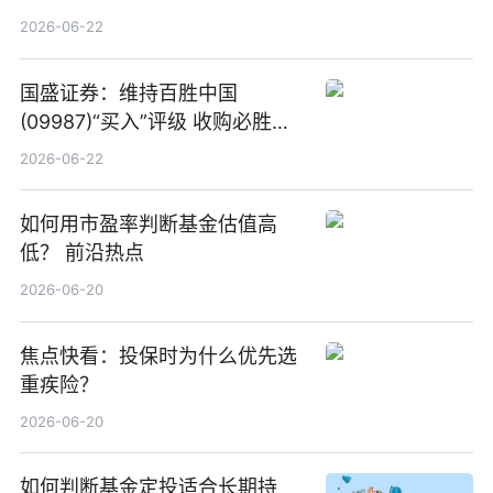
项业务发展考核指标
2026-06-22
国盛证券：维持百胜中国
(09987)“买入”评级 收购必胜客
中国增厚利润加速成长 信息
2026-06-22
如何用市盈率判断基金估值高
低？ 前沿热点
2026-06-20
焦点快看：投保时为什么优先选
重疾险？
2026-06-20
如何判断基金定投适合长期持