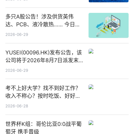
多只A股公告！涉及供货英伟
达、PCB、液冷散热…… 今日快
讯
2026-06-29
YUSEI(00096.HK)发布公告，该
公司将于2026年8月7日派发末
期股息每股人民币0.013元 每日
2026-06-29
焦点
考不上好大学？找不到好工作？
收入不称心？按时吃饭、好好睡
觉
2026-06-28
世界杯K组：哥伦比亚0:0战平葡
萄牙 携手晋级