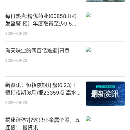
目标价
每日热点:精优药业(00858.HK)
发盈警 预计年度取得至少9.5亿
港元的亏损 同比盈转亏
2026-06-23
海天味业的两百亿难题|讯息
2026-06-23
新资讯：恒指夜期开盘(6.23)︱
恒指夜期(6月)报23359点 高水
23点
2026-06-23
揭秘涨停?|?这只小金属个股，五
连板！ 报资讯