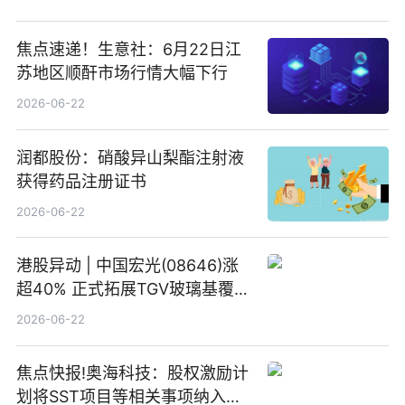
焦点速递！生意社：6月22日江
苏地区顺酐市场行情大幅下行
2026-06-22
润都股份：硝酸异山梨酯注射液
获得药品注册证书
2026-06-22
港股异动 | 中国宏光(08646)涨
超40% 正式拓展TGV玻璃基覆铜
板新材料业务
2026-06-22
焦点快报!奥海科技：股权激励计
划将SST项目等相关事项纳入专