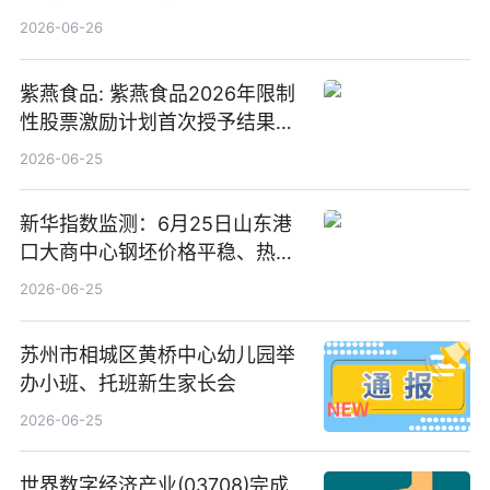
2026-06-26
紫燕食品: 紫燕食品2026年限制
性股票激励计划首次授予结果公
告-微资讯
2026-06-25
新华指数监测：6月25日山东港
口大商中心钢坯价格平稳、热轧
C料价格微幅下跌
2026-06-25
苏州市相城区黄桥中心幼儿园举
办小班、托班新生家长会
2026-06-25
世界数字经济产业(03708)完成