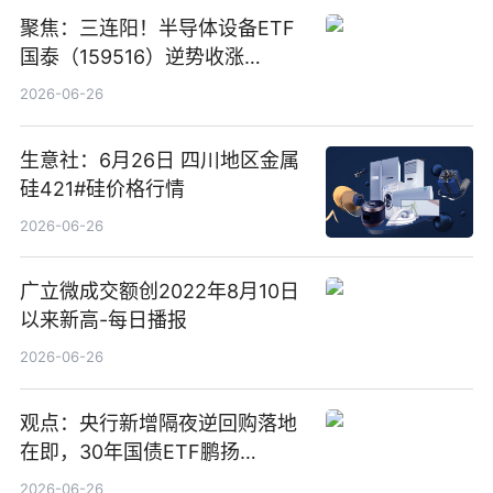
聚焦：三连阳！半导体设备ETF
国泰（159516）逆势收涨
3.5%，近10日累计净流入超65
2026-06-26
亿元
生意社：6月26日 四川地区金属
硅421#硅价格行情
2026-06-26
广立微成交额创2022年8月10日
以来新高-每日播报
2026-06-26
观点：央行新增隔夜逆回购落地
在即，30年国债ETF鹏扬
(511090) 盘中小幅上涨
2026-06-26