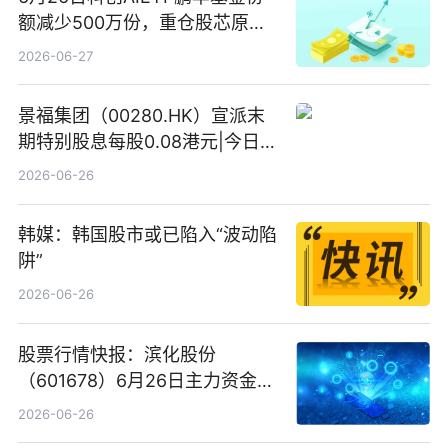
额减少500万份，重仓股芯原股
份、寒武纪、澜起科技 观速讯
2026-06-27
景福集团（00280.HK）宣派末
期特别股息每股0.08港元|今日快
看
2026-06-26
韩媒：韩国股市或已陷入“波动陷
阱”
2026-06-26
股票行情快报：滨化股份
（601678）6月26日主力资金净
卖出5964.34万元
2026-06-26