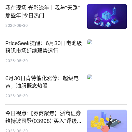
我在现场·光影流年丨我与“天路”
那些年|今日热门
2026-06-30
PriceSeek提醒：6月30日电池级
粉钒市场延续弱势运行
2026-06-30
6月30日肯特催化涨停：超级电
容，油服概念热股
2026-06-30
今日视点:【券商聚焦】浙商证券
维持波司登(03998)“买入”评级
指其业绩高质量稳增长
2026-06-30