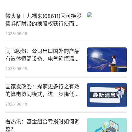
微头条丨九福来(08611)因可换股
债券所附带的换股权获行使而发
行5200万股
2026-06-18
同飞股份：公司出口国外的产品
有液体恒温设备、电气箱恒温装
置、纯水冷却单元和特种换热器
2026-06-18
国家发改委：探索更多行之有效
的算电协同模式，进一步降低网
络传输时延_最资讯
2026-06-18
看热讯：基金组合亏损时如何调
整？