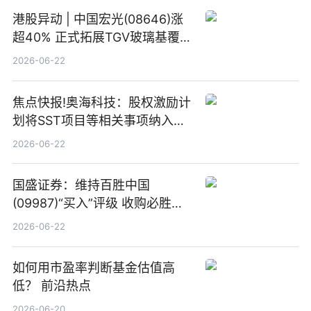
港股异动 | 中国宏光(08646)涨
超40% 正式拓展TGV玻璃基覆铜
板新材料业务
2026-06-22
焦点快报!奥海科技：股权激励计
划将SST项目等相关事项纳入专
项业务发展考核指标
2026-06-22
国盛证券：维持百胜中国
(09987)“买入”评级 收购必胜客
中国增厚利润加速成长 信息
2026-06-22
如何用市盈率判断基金估值高
低？ 前沿热点
2026-06-20