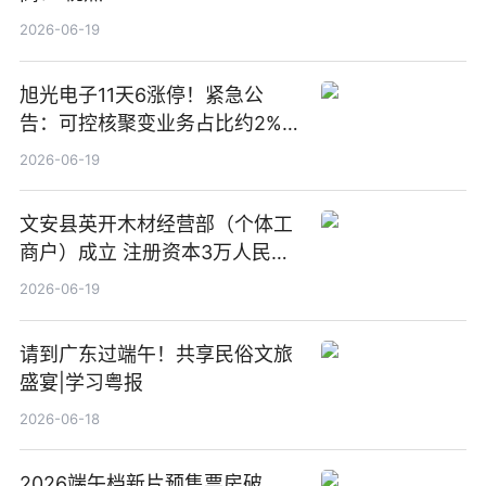
2026-06-19
旭光电子11天6涨停！紧急公
告：可控核聚变业务占比约2%！
前沿热点
2026-06-19
文安县英开木材经营部（个体工
商户）成立 注册资本3万人民币
新要闻
2026-06-19
请到广东过端午！共享民俗文旅
盛宴|学习粤报
2026-06-18
2026端午档新片预售票房破