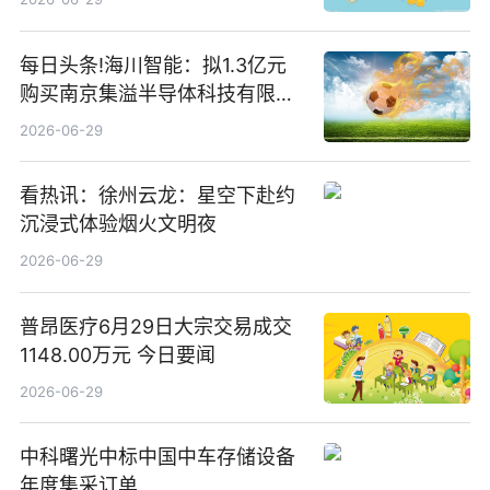
每日头条!海川智能：拟1.3亿元
购买南京集溢半导体科技有限公
司15.3%股权
2026-06-29
看热讯：徐州云龙：星空下赴约
沉浸式体验烟火文明夜
2026-06-29
普昂医疗6月29日大宗交易成交
1148.00万元 今日要闻
2026-06-29
中科曙光中标中国中车存储设备
年度集采订单