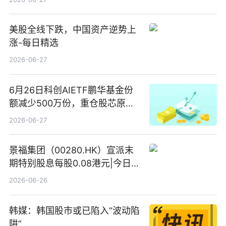
美股全线下跌，中国资产逆势上
涨-每日精选
2026-06-27
6月26日科创AIETF鹏华基金份
额减少500万份，重仓股芯原股
份、寒武纪、澜起科技 观速讯
2026-06-27
景福集团（00280.HK）宣派末
期特别股息每股0.08港元|今日快
看
2026-06-26
韩媒：韩国股市或已陷入“波动陷
阱”