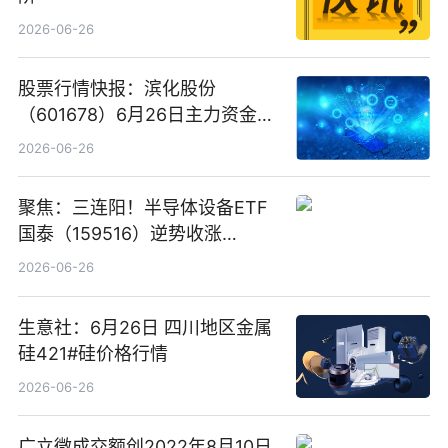
2026-06-26
股票行情快报：滨化股份
（601678）6月26日主力资金净
卖出5964.34万元
2026-06-26
聚焦：三连阳！半导体设备ETF
国泰（159516）逆势收涨
3.5%，近10日累计净流入超65
2026-06-26
亿元
生意社：6月26日 四川地区金属
硅421#硅价格行情
2026-06-26
广立微成交额创2022年8月10日