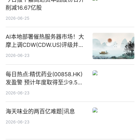
削减16.67亿股
2026-06-25
AI本地部署催热服务器市场！大
摩上调CDW(CDW.US)评级并看
高IBM(IBM.US)戴尔(DELL.US)
2026-06-23
目标价
每日热点:精优药业(00858.HK)
发盈警 预计年度取得至少9.5亿
港元的亏损 同比盈转亏
2026-06-23
海天味业的两百亿难题|讯息
2026-06-23