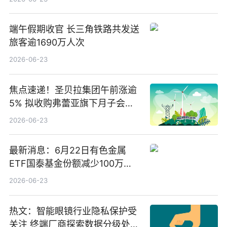
端午假期收官 长三角铁路共发送
旅客逾1690万人次
2026-06-23
焦点速递！圣贝拉集团午前涨逾
5% 拟收购弗蕾亚旗下月子会所
业务少数股权
2026-06-23
最新消息：6月22日有色金属
ETF国泰基金份额减少100万
份，重仓股紫金矿业、洛阳钼
2026-06-23
业、北方稀土
热文：智能眼镜行业隐私保护受
关注 终端厂商探索数据分级处理