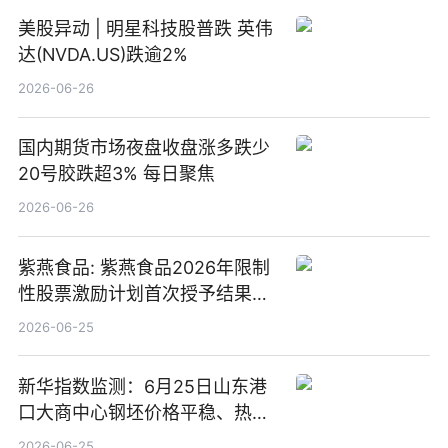
美股异动 | 明星科技股普跌 英伟
达(NVDA.US)跌逾2%
2026-06-26
国内期货市场夜盘收盘涨多跌少
20号胶跌超3% 每日聚焦
2026-06-26
紫燕食品: 紫燕食品2026年限制
性股票激励计划首次授予结果公
告-微资讯
2026-06-25
新华指数监测：6月25日山东港
口大商中心钢坯价格平稳、热轧
C料价格微幅下跌
2026-06-25