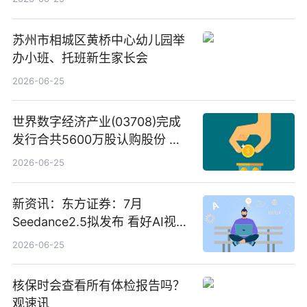
苏州市相城区黄桥中心幼儿园举
办小班、托班新生家长会
2026-06-25
世界数字经济产业(03708)完成
发行合共5600万股认购股份 净
筹约1007万港元 独家焦点
2026-06-25
新资讯：东方证券：7月
Seedance2.5拟发布 看好AI视频
创作工作流进一步提效
2026-06-25
核保时会查看所有体检报告吗？
观速讯