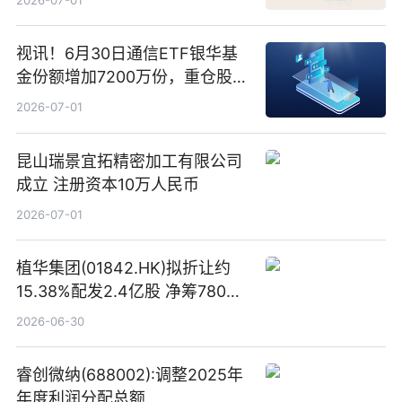
视讯！6月30日通信ETF银华基
金份额增加7200万份，重仓股新
易盛、中际旭创、立讯精密
2026-07-01
昆山瑞景宜拓精密加工有限公司
成立 注册资本10万人民币
2026-07-01
植华集团(01842.HK)拟折让约
15.38%配发2.4亿股 净筹780万
港元
2026-06-30
睿创微纳(688002):调整2025年
年度利润分配总额