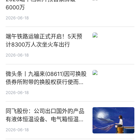
6000万
2026-06-18
端午铁路运输正式开启！5天预
计8300万人次坐火车出行
2026-06-18
微头条丨九福来(08611)因可换股
债券所附带的换股权获行使而发
行5200万股
2026-06-18
同飞股份：公司出口国外的产品
有液体恒温设备、电气箱恒温装
置、纯水冷却单元和特种换热器
2026-06-18