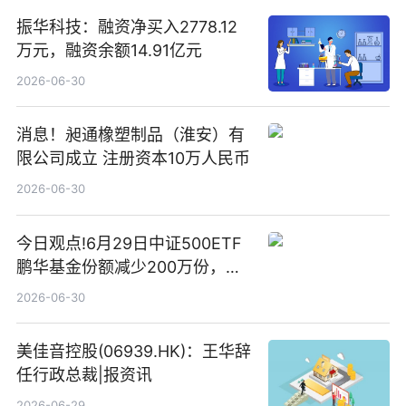
振华科技：融资净买入2778.12
万元，融资余额14.91亿元
2026-06-30
消息！昶通橡塑制品（淮安）有
限公司成立 注册资本10万人民币
2026-06-30
今日观点!6月29日中证500ETF
鹏华基金份额减少200万份，重
仓股亨通光电、赤峰黄金、佰维
2026-06-30
存储
美佳音控股(06939.HK)：王华辞
任行政总裁|报资讯
2026-06-29