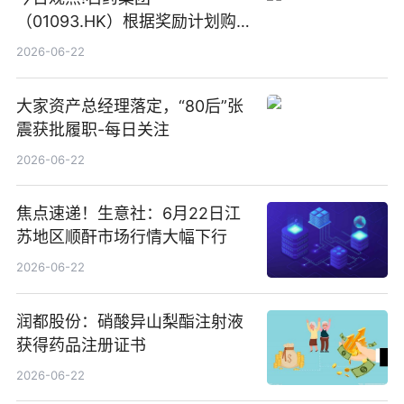
（01093.HK）根据奖励计划购
回580万股
2026-06-22
大家资产总经理落定，“80后”张
震获批履职-每日关注
2026-06-22
焦点速递！生意社：6月22日江
苏地区顺酐市场行情大幅下行
2026-06-22
润都股份：硝酸异山梨酯注射液
获得药品注册证书
2026-06-22