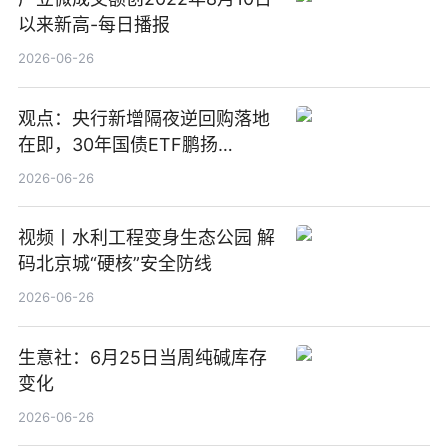
以来新高-每日播报
2026-06-26
观点：央行新增隔夜逆回购落地
在即，30年国债ETF鹏扬
(511090) 盘中小幅上涨
2026-06-26
视频丨水利工程变身生态公园 解
码北京城“硬核”安全防线
2026-06-26
生意社：6月25日当周纯碱库存
变化
2026-06-26