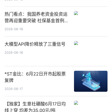
热门看点：我国养老资金投资运
营再迎重要突破 社保基金首例期
货账户完成开立
2026-06-18
大模型API降价释放了三重信号
2026-06-18
*ST金比：6月22日开市起股票
复牌
2026-06-17
【独家】生意社硼酸6月17日均
线上穿 均差为35.00元/吨