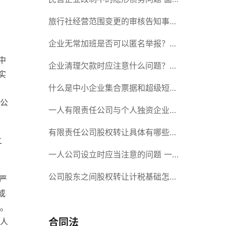
对隐形债务问题应该如何解决？
旅行社经营范围变更的审核告知事项
旅游业的发展现状和趋势
企业无常加班是否可以匿名举报？强
中
制加班公司没有加班费怎么办？
企业清理欠款时应注意什么问题？企
实
业短期借款需要注意哪些事项？
什么是中小企业集合票据和超级短期
公
融资券？一起来了解一下吧！
一人有限责任公司与个人独资企业的
区别 这些知识你都知道吗？
有限责任公司股权转让具体有哪些形
二
式？来了解下这五种形式
一人公司设立时应当注意的问题 一
人公司的特征
公司股东之间股权转让计税基础怎么
严
或
确认？公司股东之间的股权转让要符
。
合什么要件？
人
合同法