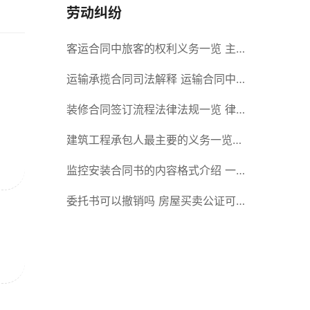
劳动纠纷
客运合同中旅客的权利义务一览 主
要包括这些内容
运输承揽合同司法解释 运输合同中
承运人的义务有哪些
装修合同签订流程法律法规一览 律
师解答
建筑工程承包人最主要的义务一览
承包合同内容介绍
监控安装合同书的内容格式介绍 一
般包括这些条款
委托书可以撤销吗 房屋买卖公证可
否撤销