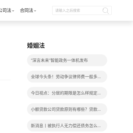
公司法
合同法
婚姻法
“深言未来”智能政务一体机发布
全球今头条！劳动争议律师费一般多少
钱？发生劳动争议如何算工资？
今日视点：分居的期限是怎么样规定
的？写分居协议如何才能有效？
小额贷款公司贷款原则有哪些？贷款不
还有什么后果？
新消息丨被执行人无力偿还债务怎么