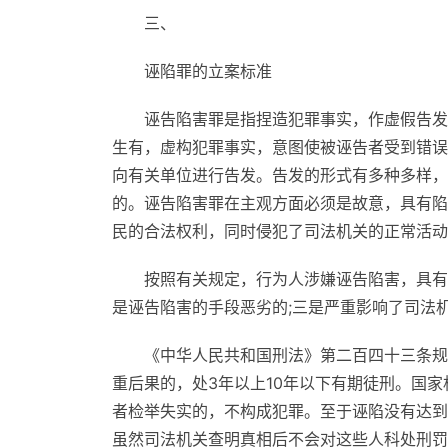
三、
诬陷罪的立案标准
诬告陷害罪是指捏造犯罪事实，作虚假告发
生有，虚构犯罪事实，意图使被诬告者受到错误
向有关单位进行告发。告发的形式有多种多样，
的。诬告陷害罪在主观方面必须是故意，具有陷
民的合法权利，同时侵犯了司法机关的正常活动
按照有关规定，行为人涉嫌诬告陷害，具有
是诬告陷害的手段恶劣的;三是严重影响了司法
《中华人民共和国刑法》第二百四十三条规
重后果的，处3年以上10年以下有期徒刑。国
者检举失实的，不构成犯罪。至于诬陷没有达到
虽然司法机关查明真相后不会对这些人科处刑罚