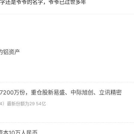
字还是爷爷的名字，爷爷已过世多年
2的铝资产
加7200万份，重仓股新易盛、中际旭创、立讯精密
4）最新份额为29 54亿
资本10万人民币