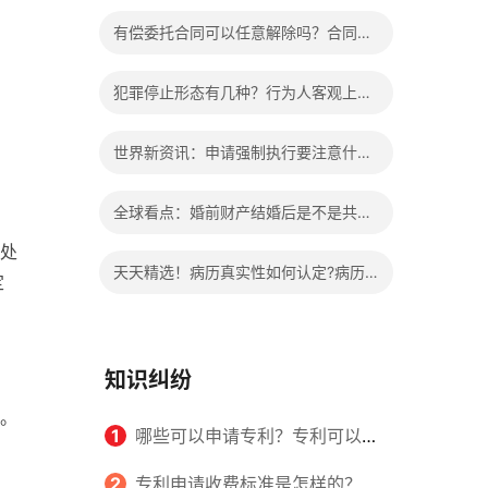
办?被执行人信息多久可以消除?
有偿委托合同可以任意解除吗？合同无
效的处理看这里|热门看点
犯罪停止形态有几种？行为人客观上实
施了中止犯罪的行为指的是什么？
世界新资讯：申请强制执行要注意什么
申请法院强制执行的费用由谁出？
全球看点：婚前财产结婚后是不是共同
处
财产？婚前财产婚后产生的收益如何分
天天精选！病历真实性如何认定?病历
定
割？
书写规范是怎样的？
知识纠纷
。
1
哪些可以申请专利？专利可以同
时多个人一起申请吗？
2
专利申请收费标准是怎样的？申