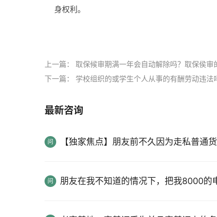
身权利。
标签：
诬陷罪
诬陷罪的法律特征
上一篇：
取保候审期满一年会自动解除吗？取保侯审
下一篇：
学校组织的或学生个人从事的有酬劳动违法
最新咨询
【独家焦点】朋友前不久因为走私普通货
朋友在我不知道的情况下，把我8000