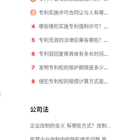
请不同类型的专利所需要的钱不同
3
专利实施许可合同让与人有哪些
主要义务？专利实施许可合同与专利
4
哪些情形实施专利强制许可？专
许可合同有什么区别？
利强制许可的前提条件是什么？
5
专利无效的法律后果有哪些？专
利的无效情形有哪些？
6
专利驳回复审具体有多长时间？
哪些情况下专利申请可能被驳回？
7
发明专利权的保护期限是多少
年？非专利发明人是否有专利申请
8
侵犯专利权的赔偿计算方式是什
或
权？
么？侵犯专利权的诉讼时效为多长时
间？
公司法
企业改制的含义 有哪些方式？改制
后国企员工属于什么性质？
民营企业改制中的隐形债务问题 面