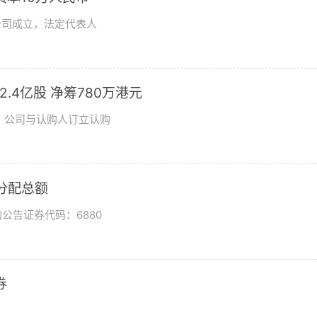
公司成立，法定代表人
发2.4亿股 净筹780万港元
日，公司与认购人订立认购
润分配总额
公告证券代码：6880
券