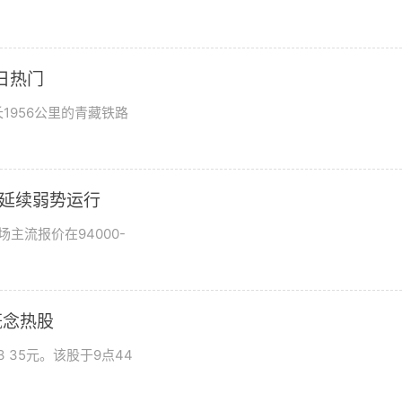
日热门
1956公里的青藏铁路
市场延续弱势运行
场主流报价在94000-
概念热股
 35元。该股于9点44