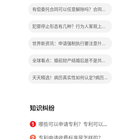
办?被执行人信息多久可以消除?
有偿委托合同可以任意解除吗？合同无
效的处理看这里|热门看点
犯罪停止形态有几种？行为人客观上实
施了中止犯罪的行为指的是什么？
世界新资讯：申请强制执行要注意什么
申请法院强制执行的费用由谁出？
全球看点：婚前财产结婚后是不是共同
财产？婚前财产婚后产生的收益如何分
天天精选！病历真实性如何认定?病历
割？
书写规范是怎样的？
知识纠纷
1
哪些可以申请专利？专利可以同
时多个人一起申请吗？
2
专利申请收费标准是怎样的？申