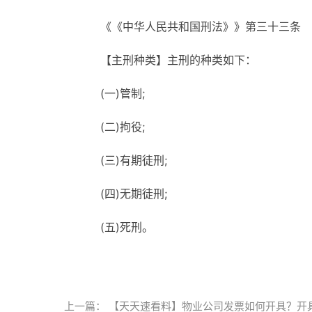
《《中华人民共和国刑法》》第三十三条
【主刑种类】主刑的种类如下：
(一)管制;
(二)拘役;
(三)有期徒刑;
(四)无期徒刑;
(五)死刑。
标签：
无期徒刑
主刑种类
犯罪分子
危害国
上一篇：
【天天速看料】物业公司发票如何开具？开