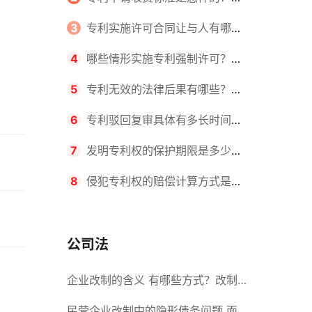
请不同类型的专利所需要的钱不同
3
专利实施许可合同让与人有哪些
主要义务？专利实施许可合同与专利
4
哪些情形实施专利强制许可？专
许可合同有什么区别？
利强制许可的前提条件是什么？
5
专利无效的法律后果有哪些？专
利的无效情形有哪些？
6
专利驳回复审具体有多长时间？
哪些情况下专利申请可能被驳回？
7
发明专利权的保护期限是多少
年？非专利发明人是否有专利申请
8
侵犯专利权的赔偿计算方式是什
权？
么？侵犯专利权的诉讼时效为多长时
间？
公司法
企业改制的含义 有哪些方式？改制
后国企员工属于什么性质？
民营企业改制中的隐形债务问题 面