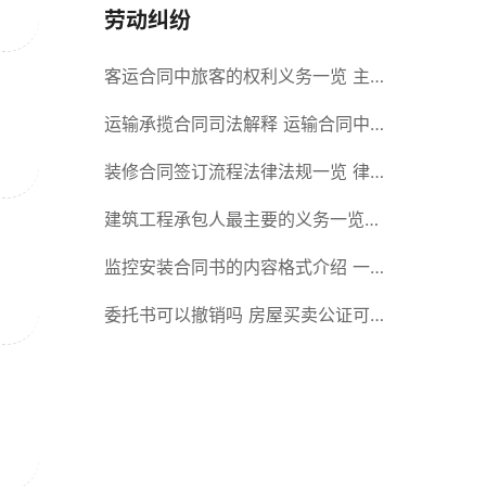
劳动纠纷
客运合同中旅客的权利义务一览 主
要包括这些内容
运输承揽合同司法解释 运输合同中
承运人的义务有哪些
装修合同签订流程法律法规一览 律
师解答
建筑工程承包人最主要的义务一览
承包合同内容介绍
监控安装合同书的内容格式介绍 一
般包括这些条款
委托书可以撤销吗 房屋买卖公证可
否撤销