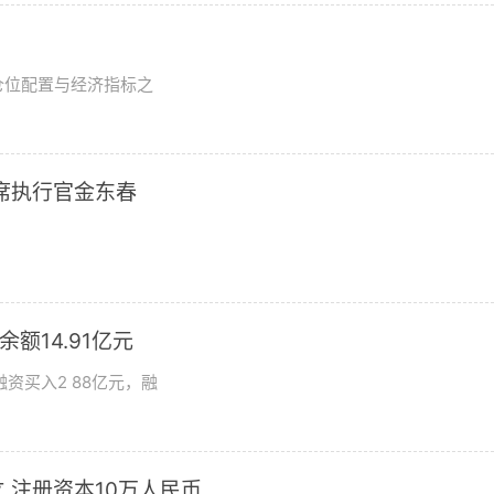
？
仓位配置与经济指标之
席执行官金东春
额14.91亿元
资买入2 88亿元，融
 注册资本10万人民币