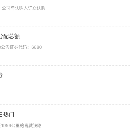
日，公司与认购人订立认购
润分配总额
公告证券代码：6880
券
日热门
1956公里的青藏铁路