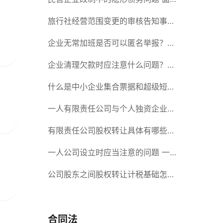
对隐形债务问题应该如何解决？
旅行社经营范围变更的审核告知事项
旅游业的发展现状和趋势
企业无常加班是否可以匿名举报？强
制加班公司没有加班费怎么办？
企业清理欠款时应注意什么问题？企
业短期借款需要注意哪些事项？
什么是中小企业集合票据和超级短期
融资券？一起来了解一下吧！
一人有限责任公司与个人独资企业的
区别 这些知识你都知道吗？
有限责任公司股权转让具体有哪些形
式？来了解下这五种形式
一人公司设立时应当注意的问题 一
人公司的特征
公司股东之间股权转让计税基础怎么
确认？公司股东之间的股权转让要符
合什么要件？
合同法