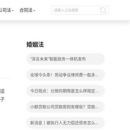
公司法
合同法
婚姻法
“深言未来”智能政务一体机发布
全球今头条！劳动争议律师费一般多少
钱？发生劳动争议如何算工资？
适
今日视点：分居的期限是怎么样规定
子
的？写分居协议如何才能有效？
小额贷款公司贷款原则有哪些？贷款不
还有什么后果？
新消息丨被执行人无力偿还债务怎么