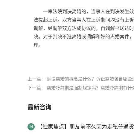
一审法院判决离婚的，当事人在判决发生效
法提起上诉。双方当事人在上诉期间均没有上诉
调解，经调解双方达成协议的，自调解书送达时
决。对于判决不准离婚或调解和好的离婚案件，
理。
标签：
诉讼离婚
诉讼离婚特殊保护
诉讼离婚必
上一篇：
诉讼离婚的概念是什么？诉讼离婚包含哪些
下一篇：
离婚冷静期是强制规定吗？离婚冷静期有什
最新咨询
【独家焦点】朋友前不久因为走私普通货