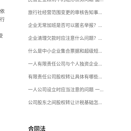
依
对隐形债务问题应该如何解决？
旅行社经营范围变更的审核告知事项
行
旅游业的发展现状和趋势
企业无常加班是否可以匿名举报？强
受
制加班公司没有加班费怎么办？
企业清理欠款时应注意什么问题？企
业短期借款需要注意哪些事项？
什么是中小企业集合票据和超级短期
融资券？一起来了解一下吧！
一人有限责任公司与个人独资企业的
区别 这些知识你都知道吗？
有限责任公司股权转让具体有哪些形
式？来了解下这五种形式
一人公司设立时应当注意的问题 一
人公司的特征
公司股东之间股权转让计税基础怎么
确认？公司股东之间的股权转让要符
合什么要件？
合同法