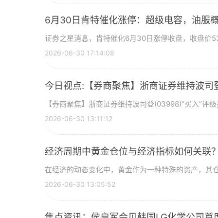
6月30日肯特催化涨停：超级电容，油服
证券之星消息，肯特催化6月30日涨停收盘，收盘价53
2026-06-30 17:14:08
今日视点:【券商聚焦】浙商证券维持波司登(
【券商聚焦】浙商证券维持波司登(03998)“买入”
2026-06-30 13:11:12
经济周期中黄金仓位与经济指标如何关联
在经济的动态变化中，黄金作为一种特殊的资产，其
2026-06-30 13:05:52
焦点资讯：侯启军会见韩国LG化学公司首