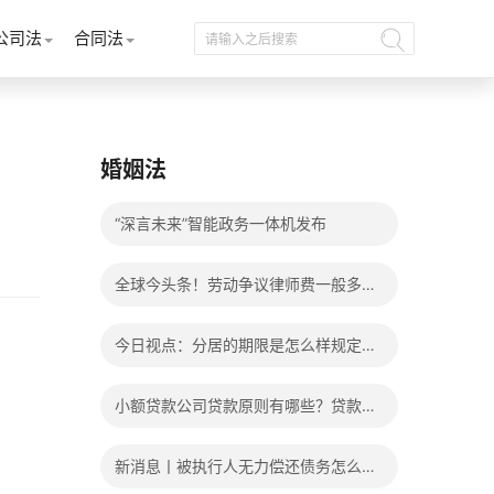
公司法
合同法
婚姻法
“深言未来”智能政务一体机发布
全球今头条！劳动争议律师费一般多少
钱？发生劳动争议如何算工资？
今日视点：分居的期限是怎么样规定
的？写分居协议如何才能有效？
小额贷款公司贷款原则有哪些？贷款不
还有什么后果？
新消息丨被执行人无力偿还债务怎么