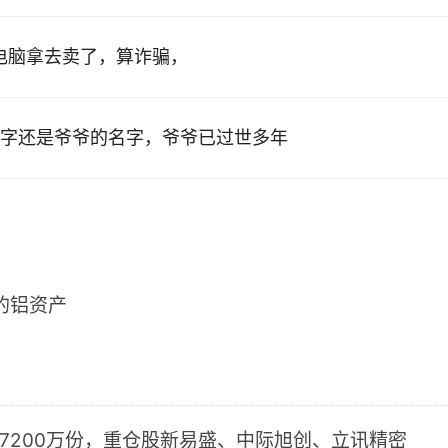
的电脑拿去卖了，算诈骗，
字还是爷爷的名字，爷爷已过世多年
2的铝资产
加7200万份，重仓股新易盛、中际旭创、立讯精密