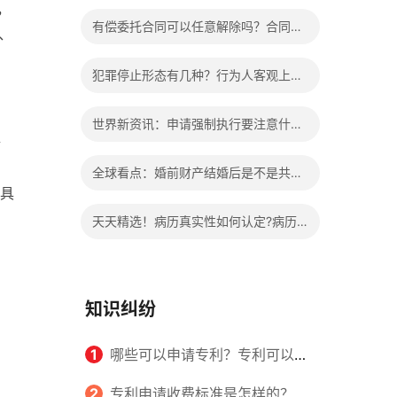
，
办?被执行人信息多久可以消除?
有偿委托合同可以任意解除吗？合同无
、
效的处理看这里|热门看点
犯罪停止形态有几种？行为人客观上实
施了中止犯罪的行为指的是什么？
世界新资讯：申请强制执行要注意什么
情
申请法院强制执行的费用由谁出？
全球看点：婚前财产结婚后是不是共同
具
财产？婚前财产婚后产生的收益如何分
天天精选！病历真实性如何认定?病历
割？
书写规范是怎样的？
知识纠纷
1
哪些可以申请专利？专利可以同
时多个人一起申请吗？
2
专利申请收费标准是怎样的？申