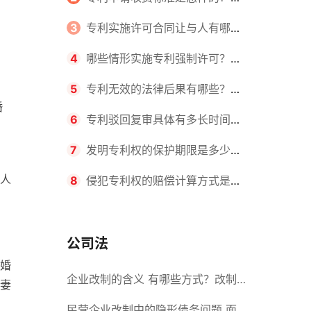
请不同类型的专利所需要的钱不同
3
专利实施许可合同让与人有哪些
主要义务？专利实施许可合同与专利
4
哪些情形实施专利强制许可？专
许可合同有什么区别？
利强制许可的前提条件是什么？
5
专利无效的法律后果有哪些？专
婚
利的无效情形有哪些？
6
专利驳回复审具体有多长时间？
哪些情况下专利申请可能被驳回？
7
发明专利权的保护期限是多少
人
年？非专利发明人是否有专利申请
8
侵犯专利权的赔偿计算方式是什
权？
么？侵犯专利权的诉讼时效为多长时
间？
公司法
婚
企业改制的含义 有哪些方式？改制
妻
后国企员工属于什么性质？
民营企业改制中的隐形债务问题 面