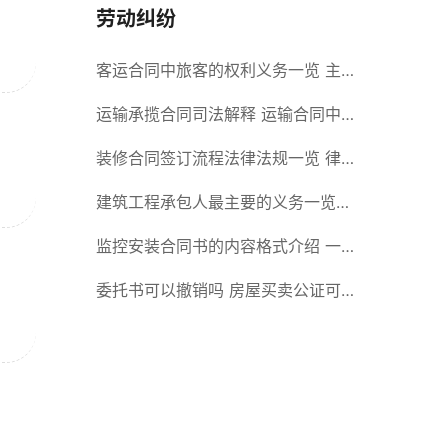
劳动纠纷
客运合同中旅客的权利义务一览 主
要包括这些内容
运输承揽合同司法解释 运输合同中
承运人的义务有哪些
装修合同签订流程法律法规一览 律
师解答
建筑工程承包人最主要的义务一览
承包合同内容介绍
监控安装合同书的内容格式介绍 一
般包括这些条款
委托书可以撤销吗 房屋买卖公证可
否撤销