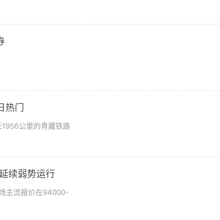
券
日热门
1956公里的青藏铁路
市场延续弱势运行
场主流报价在94000-