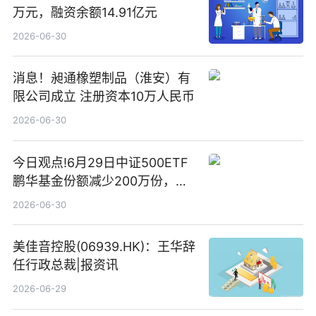
万元，融资余额14.91亿元
2026-06-30
消息！昶通橡塑制品（淮安）有
限公司成立 注册资本10万人民币
2026-06-30
今日观点!6月29日中证500ETF
鹏华基金份额减少200万份，重
仓股亨通光电、赤峰黄金、佰维
2026-06-30
存储
美佳音控股(06939.HK)：王华辞
任行政总裁|报资讯
2026-06-29