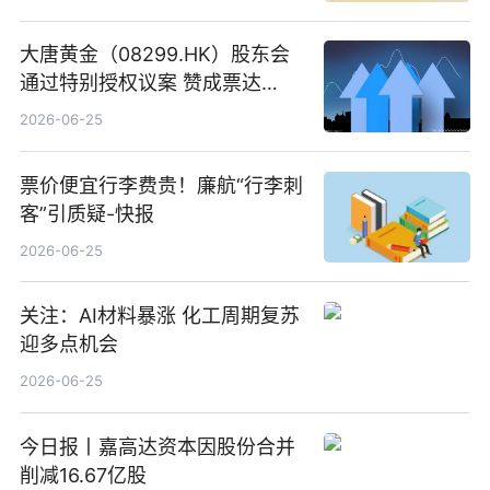
大唐黄金（08299.HK）股东会
通过特别授权议案 赞成票达
100%_新动态
2026-06-25
票价便宜行李费贵！廉航“行李刺
客”引质疑-快报
2026-06-25
关注：AI材料暴涨 化工周期复苏
迎多点机会
2026-06-25
今日报丨嘉高达资本因股份合并
削减16.67亿股