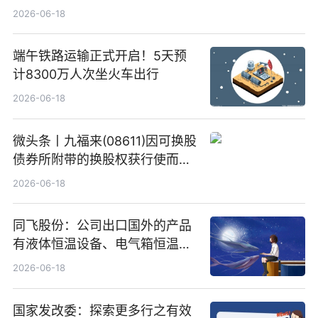
2026-06-18
端午铁路运输正式开启！5天预
计8300万人次坐火车出行
2026-06-18
微头条丨九福来(08611)因可换股
债券所附带的换股权获行使而发
行5200万股
2026-06-18
同飞股份：公司出口国外的产品
有液体恒温设备、电气箱恒温装
置、纯水冷却单元和特种换热器
2026-06-18
国家发改委：探索更多行之有效