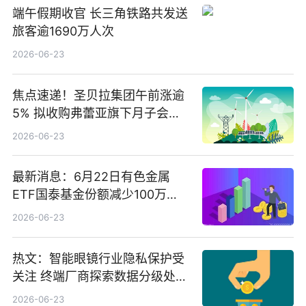
端午假期收官 长三角铁路共发送
旅客逾1690万人次
2026-06-23
焦点速递！圣贝拉集团午前涨逾
5% 拟收购弗蕾亚旗下月子会所
业务少数股权
2026-06-23
最新消息：6月22日有色金属
ETF国泰基金份额减少100万
份，重仓股紫金矿业、洛阳钼
2026-06-23
业、北方稀土
热文：智能眼镜行业隐私保护受
关注 终端厂商探索数据分级处理
等方案
2026-06-23