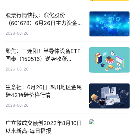
股票行情快报：滨化股份
（601678）6月26日主力资金净
卖出5964.34万元
2026-06-26
聚焦：三连阳！半导体设备ETF
国泰（159516）逆势收涨
3.5%，近10日累计净流入超65
2026-06-26
亿元
生意社：6月26日 四川地区金属
硅421#硅价格行情
2026-06-26
广立微成交额创2022年8月10日
以来新高-每日播报