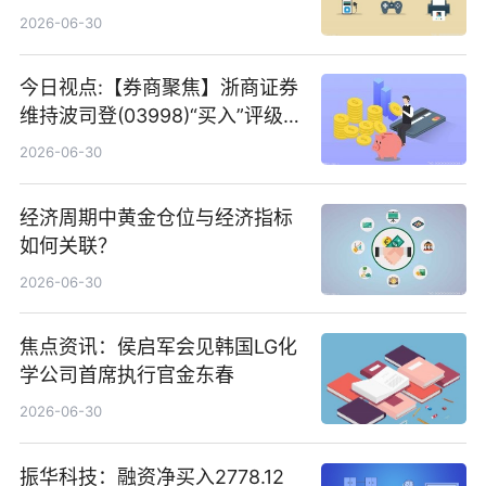
2026-06-30
今日视点:【券商聚焦】浙商证券
维持波司登(03998)“买入”评级
指其业绩高质量稳增长
2026-06-30
经济周期中黄金仓位与经济指标
如何关联？
2026-06-30
焦点资讯：侯启军会见韩国LG化
学公司首席执行官金东春
2026-06-30
振华科技：融资净买入2778.12