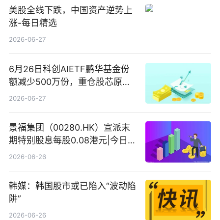
美股全线下跌，中国资产逆势上
涨-每日精选
2026-06-27
6月26日科创AIETF鹏华基金份
额减少500万份，重仓股芯原股
份、寒武纪、澜起科技 观速讯
2026-06-27
景福集团（00280.HK）宣派末
期特别股息每股0.08港元|今日快
看
2026-06-26
韩媒：韩国股市或已陷入“波动陷
阱”
2026-06-26