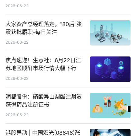
回580万股
2026-06-22
大家资产总经理落定，“80后”张
震获批履职-每日关注
2026-06-22
焦点速递！生意社：6月22日江
苏地区顺酐市场行情大幅下行
2026-06-22
润都股份：硝酸异山梨酯注射液
获得药品注册证书
2026-06-22
港股异动 | 中国宏光(08646)涨