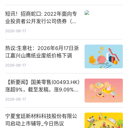
短讯！招商蛇口: 2022年面向专
业投资者公开发行公司债券（第
二期）（品种二）2026年付息公
2026-06-17
告
热议:生意社：2026年6月17日浙
江嘉兴山鹰纸业废纸价格下调
2026-06-17
【新要闻】国美零售(00493.HK)
涨超9%，截至发稿，涨9.09%，
报0.012港元，成交额37.26万港
2026-06-17
元
宁夏宝廷新材料科技股份有限公
司启动上市辅导_今日热议