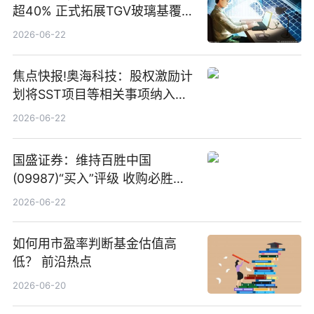
超40% 正式拓展TGV玻璃基覆铜
板新材料业务
2026-06-22
焦点快报!奥海科技：股权激励计
划将SST项目等相关事项纳入专
项业务发展考核指标
2026-06-22
国盛证券：维持百胜中国
(09987)“买入”评级 收购必胜客
中国增厚利润加速成长 信息
2026-06-22
如何用市盈率判断基金估值高
低？ 前沿热点
2026-06-20