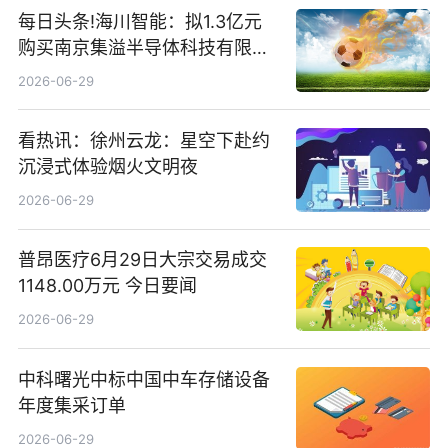
每日头条!海川智能：拟1.3亿元
购买南京集溢半导体科技有限公
司15.3%股权
2026-06-29
看热讯：徐州云龙：星空下赴约
沉浸式体验烟火文明夜
2026-06-29
普昂医疗6月29日大宗交易成交
1148.00万元 今日要闻
2026-06-29
中科曙光中标中国中车存储设备
年度集采订单
2026-06-29