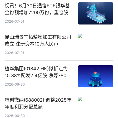
视讯！6月30日通信ETF银华基
金份额增加7200万份，重仓股新
易盛、中际旭创、立讯精密
2026-07-01
昆山瑞景宜拓精密加工有限公司
成立 注册资本10万人民币
2026-07-01
植华集团(01842.HK)拟折让约
15.38%配发2.4亿股 净筹780万
港元
2026-06-30
睿创微纳(688002):调整2025年
年度利润分配总额
2026-06-30