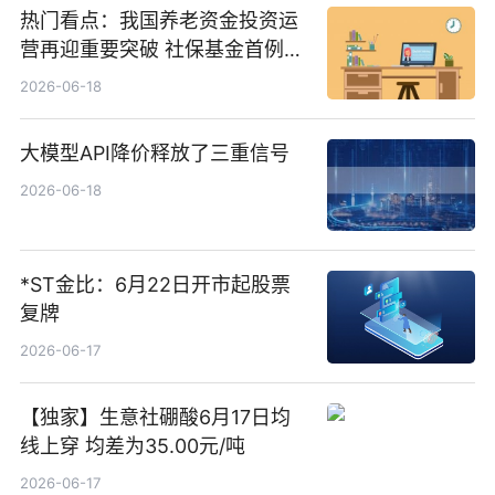
热门看点：我国养老资金投资运
营再迎重要突破 社保基金首例期
货账户完成开立
2026-06-18
大模型API降价释放了三重信号
2026-06-18
*ST金比：6月22日开市起股票
复牌
2026-06-17
【独家】生意社硼酸6月17日均
线上穿 均差为35.00元/吨
2026-06-17