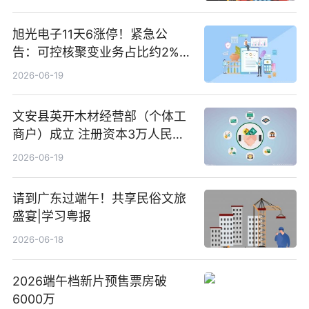
旭光电子11天6涨停！紧急公
告：可控核聚变业务占比约2%！
前沿热点
2026-06-19
文安县英开木材经营部（个体工
商户）成立 注册资本3万人民币
新要闻
2026-06-19
请到广东过端午！共享民俗文旅
盛宴|学习粤报
2026-06-18
2026端午档新片预售票房破
6000万