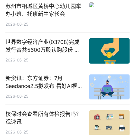
苏州市相城区黄桥中心幼儿园举
办小班、托班新生家长会
2026-06-25
世界数字经济产业(03708)完成
发行合共5600万股认购股份 净
筹约1007万港元 独家焦点
2026-06-25
新资讯：东方证券：7月
Seedance2.5拟发布 看好AI视频
创作工作流进一步提效
2026-06-25
核保时会查看所有体检报告吗？
观速讯
2026-06-25