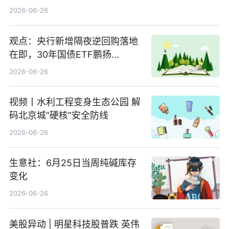
2026-06-26
观点：央行新增隔夜逆回购落地
在即，30年国债ETF鹏扬
(511090) 盘中小幅上涨
2026-06-26
视频丨水利工程变身生态公园 解
码北京城“硬核”安全防线
2026-06-26
生意社：6月25日当周纯碱库存
变化
2026-06-26
美股异动 | 明星科技股普跌 英伟