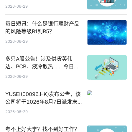
2026-06-29
每日短讯：什么是银行理财产品
的风险等级R1到R5？
2026-06-29
多只A股公告！涉及供货英伟
达、PCB、液冷散热…… 今日快
讯
2026-06-29
YUSEI(00096.HK)发布公告，该
公司将于2026年8月7日派发末
期股息每股人民币0.013元 每日
2026-06-29
焦点
考不上好大学？找不到好工作？