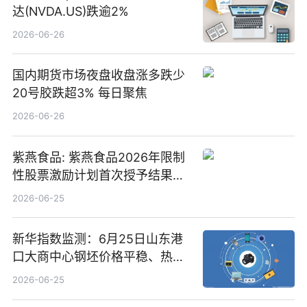
达(NVDA.US)跌逾2%
2026-06-26
国内期货市场夜盘收盘涨多跌少
20号胶跌超3% 每日聚焦
2026-06-26
紫燕食品: 紫燕食品2026年限制
性股票激励计划首次授予结果公
告-微资讯
2026-06-25
新华指数监测：6月25日山东港
口大商中心钢坯价格平稳、热轧
C料价格微幅下跌
2026-06-25