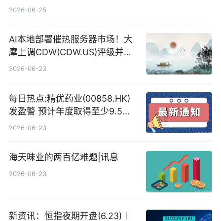
2026-06-25
AI本地部署催热服务器市场！大
摩上调CDW(CDW.US)评级并看
高IBM(IBM.US)戴尔(DELL.US)
2026-06-23
目标价
每日热点:精优药业(00858.HK)
发盈警 预计年度取得至少9.5亿
港元的亏损 同比盈转亏
2026-06-23
海天味业的两百亿难题|讯息
2026-06-23
新资讯：恒指夜期开盘(6.23)︱