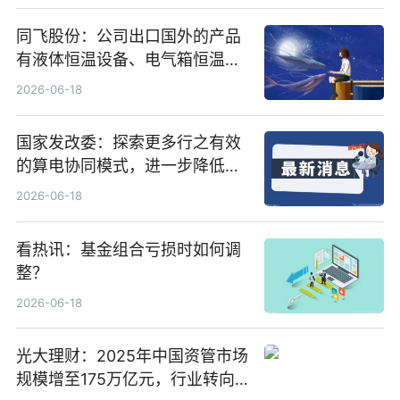
同飞股份：公司出口国外的产品
有液体恒温设备、电气箱恒温装
置、纯水冷却单元和特种换热器
2026-06-18
国家发改委：探索更多行之有效
的算电协同模式，进一步降低网
络传输时延_最资讯
2026-06-18
看热讯：基金组合亏损时如何调
整？
2026-06-18
光大理财：2025年中国资管市场
规模增至175万亿元，行业转向