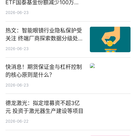
ETF国泰基金份额减少100万
份，重仓股紫金矿业、洛阳钼
2026-06-23
业、北方稀土
热文：智能眼镜行业隐私保护受
关注 终端厂商探索数据分级处理
等方案
2026-06-23
快消息！期货保证金与杠杆控制
的核心原则是什么？
2026-06-23
德龙激光：拟定增募资不超3亿
元 投资于激光器生产建设等项目
2026-06-22