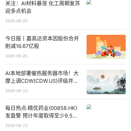
关注：AI材料暴涨 化工周期复苏
迎多点机会
2026-06-25
今日报丨嘉高达资本因股份合并
削减16.67亿股
2026-06-25
AI本地部署催热服务器市场！大
摩上调CDW(CDW.US)评级并看
高IBM(IBM.US)戴尔(DELL.US)
2026-06-23
目标价
每日热点:精优药业(00858.HK)
发盈警 预计年度取得至少9.5亿
港元的亏损 同比盈转亏
2026-06-23