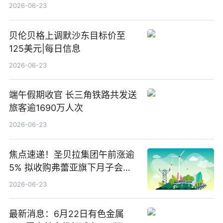
2026-06-23
贝伦贝格上调默沙东目标价至
125美元|每日信息
2026-06-23
端午假期收官 长三角铁路共发送
旅客逾1690万人次
2026-06-23
焦点速递！圣贝拉集团午前涨逾
5% 拟收购弗蕾亚旗下月子会所
业务少数股权
2026-06-23
最新消息：6月22日有色金属