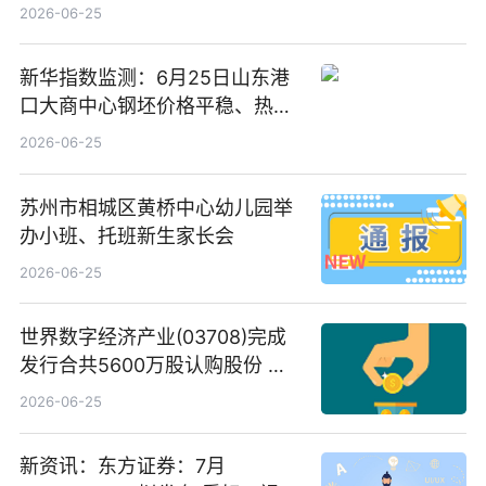
告-微资讯
2026-06-25
新华指数监测：6月25日山东港
口大商中心钢坯价格平稳、热轧
C料价格微幅下跌
2026-06-25
苏州市相城区黄桥中心幼儿园举
办小班、托班新生家长会
2026-06-25
世界数字经济产业(03708)完成
发行合共5600万股认购股份 净
筹约1007万港元 独家焦点
2026-06-25
新资讯：东方证券：7月