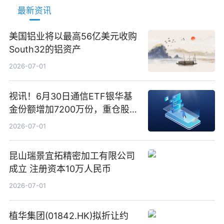
最新资讯
美国铝业将以最高56亿美元收购
South32的铝资产
2026-07-01
视讯！6月30日通信ETF银华基
金份额增加7200万份，重仓股新
易盛、中际旭创、立讯精密
2026-07-01
昆山瑞景宜拓精密加工有限公司
成立 注册资本10万人民币
2026-07-01
植华集团(01842.HK)拟折让约