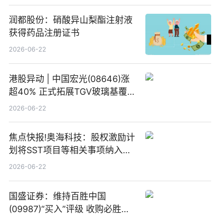
润都股份：硝酸异山梨酯注射液
获得药品注册证书
2026-06-22
港股异动 | 中国宏光(08646)涨
超40% 正式拓展TGV玻璃基覆铜
板新材料业务
2026-06-22
焦点快报!奥海科技：股权激励计
划将SST项目等相关事项纳入专
项业务发展考核指标
2026-06-22
国盛证券：维持百胜中国
(09987)“买入”评级 收购必胜客