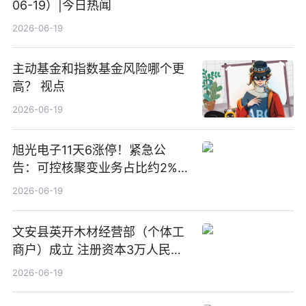
06-19）|今日热闻
2026-06-19
主动基金和指数基金风险哪个更
高？ 视点
2026-06-19
旭光电子11天6涨停！紧急公
告：可控核聚变业务占比约2%！
前沿热点
2026-06-19
文安县英开木材经营部（个体工
商户）成立 注册资本3万人民币
新要闻
2026-06-19