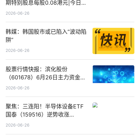
期特别股息每股0.08港元|今日快
看
2026-06-26
韩媒：韩国股市或已陷入“波动陷
阱”
2026-06-26
股票行情快报：滨化股份
（601678）6月26日主力资金净
卖出5964.34万元
2026-06-26
聚焦：三连阳！半导体设备ETF
国泰（159516）逆势收涨
3.5%，近10日累计净流入超65
2026-06-26
亿元