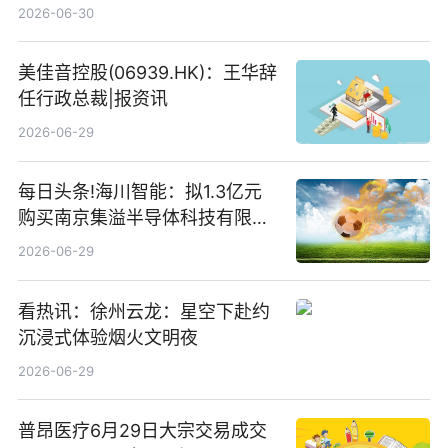
仓股亨通光电、赤峰黄金、佰维
2026-06-30
存储
美佳音控股(06939.HK)：王华辞
任行政总裁|报资讯
2026-06-29
每日头条!海川智能：拟1.3亿元
购买南京集溢半导体科技有限公
司15.3%股权
2026-06-29
看热讯：徐州云龙：星空下赴约
沉浸式体验烟火文明夜
2026-06-29
普昂医疗6月29日大宗交易成交