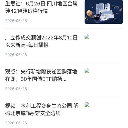
生意社：6月26日 四川地区金属
硅421#硅价格行情
2026-06-26
广立微成交额创2022年8月10日
以来新高-每日播报
2026-06-26
观点：央行新增隔夜逆回购落地
在即，30年国债ETF鹏扬
(511090) 盘中小幅上涨
2026-06-26
视频丨水利工程变身生态公园 解
码北京城“硬核”安全防线
2026-06-26