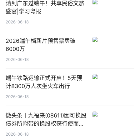
请到广东过端午！共享民俗文旅
盛宴|学习粤报
2026-06-18
2026端午档新片预售票房破
6000万
2026-06-18
端午铁路运输正式开启！5天预
计8300万人次坐火车出行
2026-06-18
微头条丨九福来(08611)因可换股
债券所附带的换股权获行使而发
行5200万股
2026-06-18