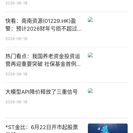
“量质并重”
2026-06-18
快看：南南资源(01229.HK)盈
警：预计2026财年亏损不超过
1000万港元
2026-06-18
热门看点：我国养老资金投资运
营再迎重要突破 社保基金首例期
货账户完成开立
2026-06-18
大模型API降价释放了三重信号
2026-06-18
*ST金比：6月22日开市起股票