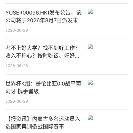
YUSEI(00096.HK)发布公告，该
公司将于2026年8月7日派发末
期股息每股人民币0.013元 每日
2026-06-29
焦点
考不上好大学？找不到好工作？
收入不称心？按时吃饭、好好睡
觉
2026-06-28
世界杯K组：哥伦比亚0:0战平葡
萄牙 携手晋级
2026-06-28
【报资讯】内蒙古多名运动员入
选国家集训备战国际赛事