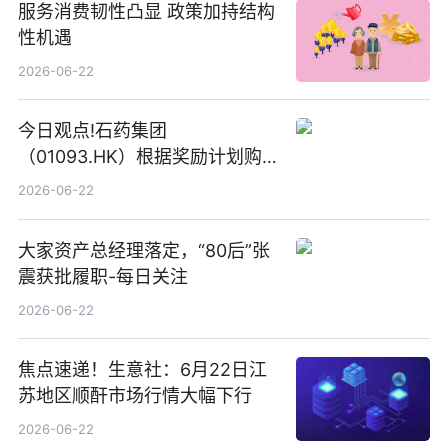
服务消费韧性凸显 政策加持结构
性机遇
2026-06-22
今日观点!石药集团
（01093.HK）根据奖励计划购
回580万股
2026-06-22
大家资产总经理落定，“80后”张
震获批履职-每日关注
2026-06-22
焦点速递！生意社：6月22日江
苏地区顺酐市场行情大幅下行
2026-06-22