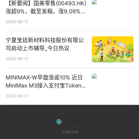
【新要闻】国美零售(00493.HK)
涨超9%，截至发稿，涨9.09%，
报0.012港元，成交额37.26万港
2026-06-17
元
宁夏宝廷新材料科技股份有限公
司启动上市辅导_今日热议
2026-06-17
MINIMAX-W早盘涨逾10% 近日
MiniMax M3接入支付宝Token
Pay
2026-06-17
法律解答网