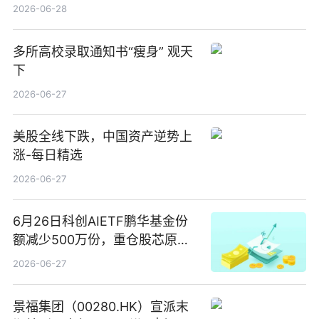
2026-06-28
多所高校录取通知书“瘦身” 观天
下
2026-06-27
美股全线下跌，中国资产逆势上
涨-每日精选
2026-06-27
6月26日科创AIETF鹏华基金份
额减少500万份，重仓股芯原股
份、寒武纪、澜起科技 观速讯
2026-06-27
景福集团（00280.HK）宣派末