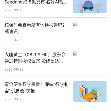
Seedance2.5拟发布 看好AI视频
创作工作流进一步提效
2026-06-25
核保时会查看所有体检报告吗？
观速讯
2026-06-25
大唐黄金（08299.HK）股东会
通过特别授权议案 赞成票达
100%_新动态
2026-06-25
票价便宜行李费贵！廉航“行李刺
客”引质疑-快报
2026-06-25