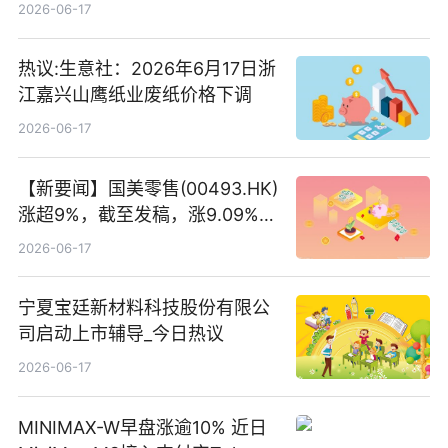
二期）（品种二）2026年付息公
2026-06-17
告
热议:生意社：2026年6月17日浙
江嘉兴山鹰纸业废纸价格下调
2026-06-17
【新要闻】国美零售(00493.HK)
涨超9%，截至发稿，涨9.09%，
报0.012港元，成交额37.26万港
2026-06-17
元
宁夏宝廷新材料科技股份有限公
司启动上市辅导_今日热议
2026-06-17
MINIMAX-W早盘涨逾10% 近日