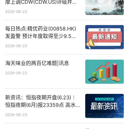
摩上调CDW(CDW.US)评级并看
高IBM(IBM.US)戴尔(DELL.US)
2026-06-23
目标价
每日热点:精优药业(00858.HK)
发盈警 预计年度取得至少9.5亿
港元的亏损 同比盈转亏
2026-06-23
海天味业的两百亿难题|讯息
2026-06-23
新资讯：恒指夜期开盘(6.23)︱
恒指夜期(6月)报23359点 高水
23点
2026-06-23