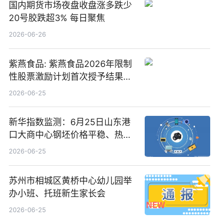
国内期货市场夜盘收盘涨多跌少
20号胶跌超3% 每日聚焦
2026-06-26
紫燕食品: 紫燕食品2026年限制
性股票激励计划首次授予结果公
告-微资讯
2026-06-25
新华指数监测：6月25日山东港
口大商中心钢坯价格平稳、热轧
C料价格微幅下跌
2026-06-25
苏州市相城区黄桥中心幼儿园举
办小班、托班新生家长会
2026-06-25