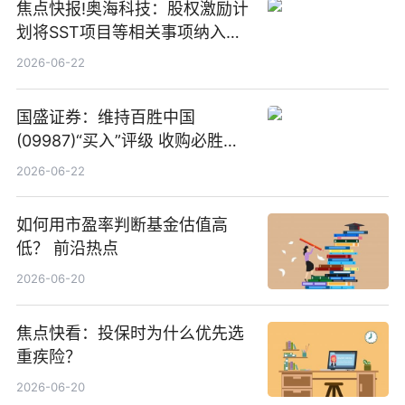
焦点快报!奥海科技：股权激励计
划将SST项目等相关事项纳入专
项业务发展考核指标
2026-06-22
国盛证券：维持百胜中国
(09987)“买入”评级 收购必胜客
中国增厚利润加速成长 信息
2026-06-22
如何用市盈率判断基金估值高
低？ 前沿热点
2026-06-20
焦点快看：投保时为什么优先选
重疾险？
2026-06-20