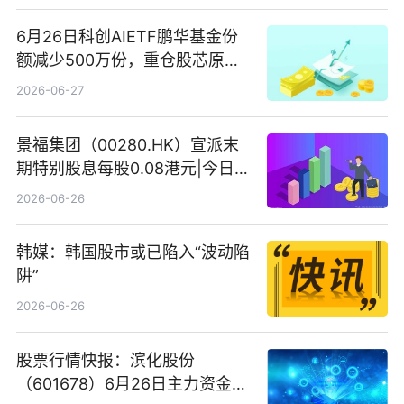
6月26日科创AIETF鹏华基金份
额减少500万份，重仓股芯原股
份、寒武纪、澜起科技 观速讯
2026-06-27
景福集团（00280.HK）宣派末
期特别股息每股0.08港元|今日快
看
2026-06-26
韩媒：韩国股市或已陷入“波动陷
阱”
2026-06-26
股票行情快报：滨化股份
（601678）6月26日主力资金净