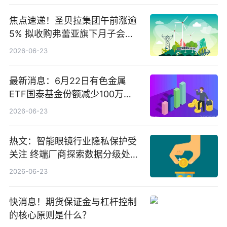
焦点速递！圣贝拉集团午前涨逾
5% 拟收购弗蕾亚旗下月子会所
业务少数股权
2026-06-23
最新消息：6月22日有色金属
ETF国泰基金份额减少100万
份，重仓股紫金矿业、洛阳钼
2026-06-23
业、北方稀土
热文：智能眼镜行业隐私保护受
关注 终端厂商探索数据分级处理
等方案
2026-06-23
快消息！期货保证金与杠杆控制
的核心原则是什么？