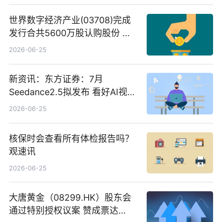
世界数字经济产业(03708)完成
发行合共5600万股认购股份 净
筹约1007万港元 独家焦点
2026-06-25
新资讯：东方证券：7月
Seedance2.5拟发布 看好AI视频
创作工作流进一步提效
2026-06-25
核保时会查看所有体检报告吗？
观速讯
2026-06-25
大唐黄金（08299.HK）股东会
通过特别授权议案 赞成票达