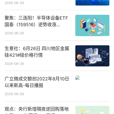
卖出5964.34万元
2026-06-26
聚焦：三连阳！半导体设备ETF
国泰（159516）逆势收涨
3.5%，近10日累计净流入超65
2026-06-26
亿元
生意社：6月26日 四川地区金属
硅421#硅价格行情
2026-06-26
广立微成交额创2022年8月10日
以来新高-每日播报
2026-06-26
观点：央行新增隔夜逆回购落地