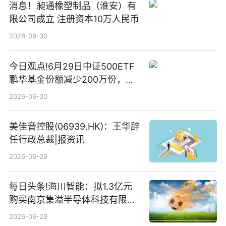
消息！昶通橡塑制品（淮安）有
限公司成立 注册资本10万人民币
2026-06-30
今日观点!6月29日中证500ETF
鹏华基金份额减少200万份，重
仓股亨通光电、赤峰黄金、佰维
2026-06-30
存储
美佳音控股(06939.HK)：王华辞
任行政总裁|报资讯
2026-06-29
每日头条!海川智能：拟1.3亿元
购买南京集溢半导体科技有限公
司15.3%股权
2026-06-29