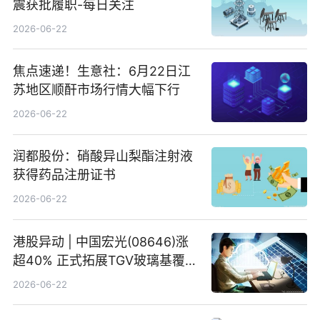
震获批履职-每日关注
2026-06-22
焦点速递！生意社：6月22日江
苏地区顺酐市场行情大幅下行
2026-06-22
润都股份：硝酸异山梨酯注射液
获得药品注册证书
2026-06-22
港股异动 | 中国宏光(08646)涨
超40% 正式拓展TGV玻璃基覆铜
板新材料业务
2026-06-22