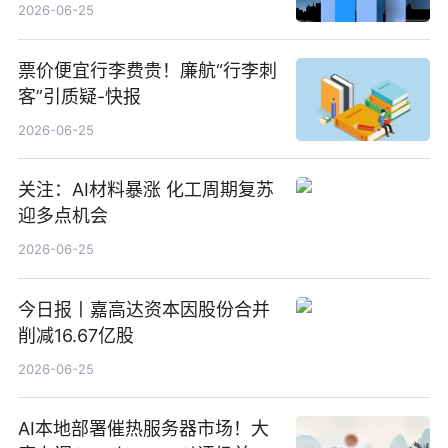
100%_新动态
2026-06-25
票价便宜行李费贵！廉航“行李刺
客”引质疑-快报
2026-06-25
关注：AI材料暴涨 化工周期复苏
迎多点机会
2026-06-25
今日报丨嘉高达资本因股份合并
削减16.67亿股
2026-06-25
AI本地部署催热服务器市场！大