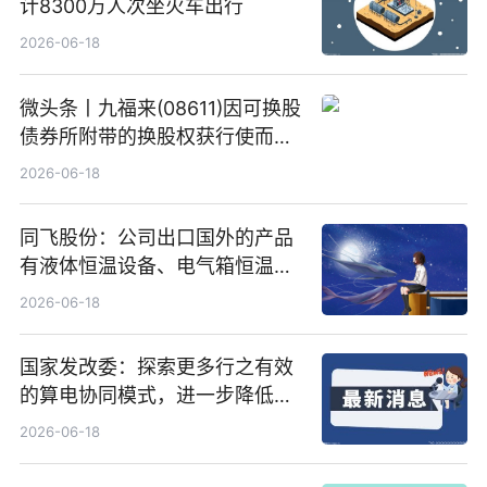
计8300万人次坐火车出行
2026-06-18
微头条丨九福来(08611)因可换股
债券所附带的换股权获行使而发
行5200万股
2026-06-18
同飞股份：公司出口国外的产品
有液体恒温设备、电气箱恒温装
置、纯水冷却单元和特种换热器
2026-06-18
国家发改委：探索更多行之有效
的算电协同模式，进一步降低网
络传输时延_最资讯
2026-06-18