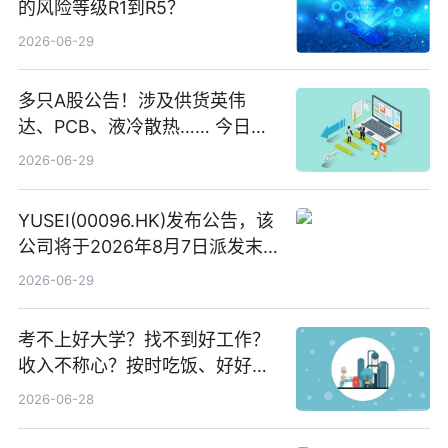
的风险等级R1到R5？
2026-06-29
多只A股公告！涉及供货英伟
达、PCB、液冷散热…… 今日快
讯
2026-06-29
YUSEI(00096.HK)发布公告，该
公司将于2026年8月7日派发末
期股息每股人民币0.013元 每日
2026-06-29
焦点
考不上好大学？找不到好工作？
收入不称心？按时吃饭、好好睡
觉
2026-06-28