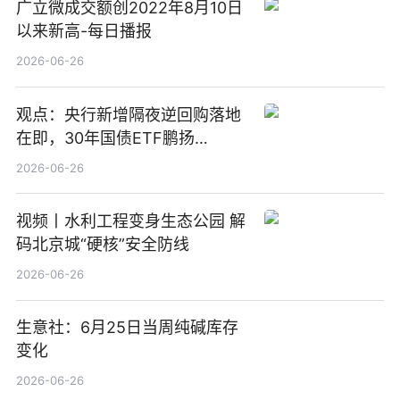
广立微成交额创2022年8月10日
以来新高-每日播报
2026-06-26
观点：央行新增隔夜逆回购落地
在即，30年国债ETF鹏扬
(511090) 盘中小幅上涨
2026-06-26
视频丨水利工程变身生态公园 解
码北京城“硬核”安全防线
2026-06-26
生意社：6月25日当周纯碱库存
变化
2026-06-26