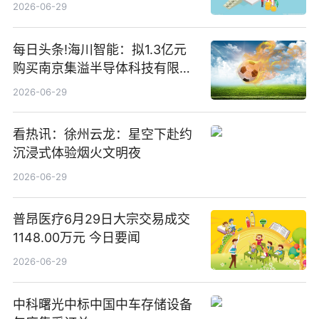
2026-06-29
每日头条!海川智能：拟1.3亿元
购买南京集溢半导体科技有限公
司15.3%股权
2026-06-29
看热讯：徐州云龙：星空下赴约
沉浸式体验烟火文明夜
2026-06-29
普昂医疗6月29日大宗交易成交
1148.00万元 今日要闻
2026-06-29
中科曙光中标中国中车存储设备