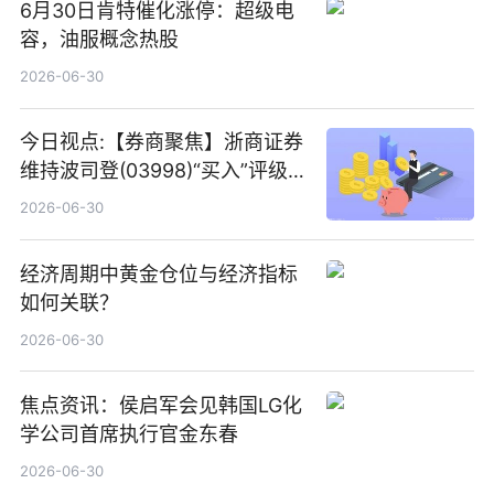
6月30日肯特催化涨停：超级电
容，油服概念热股
2026-06-30
今日视点:【券商聚焦】浙商证券
维持波司登(03998)“买入”评级
指其业绩高质量稳增长
2026-06-30
经济周期中黄金仓位与经济指标
如何关联？
2026-06-30
焦点资讯：侯启军会见韩国LG化
学公司首席执行官金东春
2026-06-30