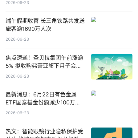
2026-06-23
端午假期收官 长三角铁路共发送
旅客逾1690万人次
2026-06-23
焦点速递！圣贝拉集团午前涨逾
5% 拟收购弗蕾亚旗下月子会所
业务少数股权
2026-06-23
最新消息：6月22日有色金属
ETF国泰基金份额减少100万
份，重仓股紫金矿业、洛阳钼
2026-06-23
业、北方稀土
热文：智能眼镜行业隐私保护受