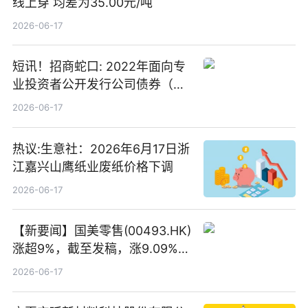
线上穿 均差为35.00元/吨
2026-06-17
短讯！招商蛇口: 2022年面向专
业投资者公开发行公司债券（第
二期）（品种二）2026年付息公
2026-06-17
告
热议:生意社：2026年6月17日浙
江嘉兴山鹰纸业废纸价格下调
2026-06-17
【新要闻】国美零售(00493.HK)
涨超9%，截至发稿，涨9.09%，
报0.012港元，成交额37.26万港
2026-06-17
元