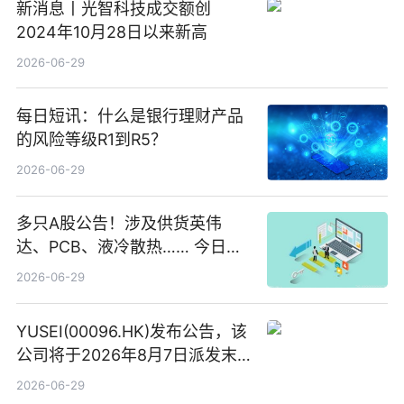
新消息丨光智科技成交额创
2024年10月28日以来新高
2026-06-29
每日短讯：什么是银行理财产品
的风险等级R1到R5？
2026-06-29
多只A股公告！涉及供货英伟
达、PCB、液冷散热…… 今日快
讯
2026-06-29
YUSEI(00096.HK)发布公告，该
公司将于2026年8月7日派发末
期股息每股人民币0.013元 每日
2026-06-29
焦点