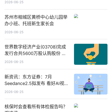
C料价格微幅下跌
2026-06-25
苏州市相城区黄桥中心幼儿园举
办小班、托班新生家长会
2026-06-25
世界数字经济产业(03708)完成
发行合共5600万股认购股份 净
筹约1007万港元 独家焦点
2026-06-25
新资讯：东方证券：7月
Seedance2.5拟发布 看好AI视频
创作工作流进一步提效
2026-06-25
核保时会查看所有体检报告吗？