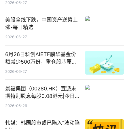
2026-06-27
美股全线下跌，中国资产逆势上
涨-每日精选
2026-06-27
6月26日科创AIETF鹏华基金份
额减少500万份，重仓股芯原股
份、寒武纪、澜起科技 观速讯
2026-06-27
景福集团（00280.HK）宣派末
期特别股息每股0.08港元|今日快
看
2026-06-26
韩媒：韩国股市或已陷入“波动陷