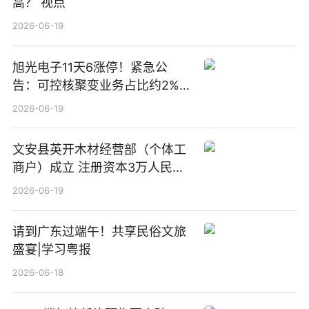
高？ 视点
2026-06-19
旭光电子11天6涨停！紧急公
告：可控核聚变业务占比约2%！
前沿热点
2026-06-19
文安县英开木材经营部（个体工
商户）成立 注册资本3万人民币
新要闻
2026-06-19
请到广东过端午！共享民俗文旅
盛宴|学习粤报
2026-06-18