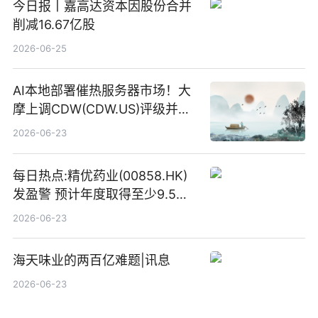
今日报丨嘉高达资本因股份合并
削减16.67亿股
2026-06-25
AI本地部署催热服务器市场！大
摩上调CDW(CDW.US)评级并看
高IBM(IBM.US)戴尔(DELL.US)
2026-06-23
目标价
每日热点:精优药业(00858.HK)
发盈警 预计年度取得至少9.5亿
港元的亏损 同比盈转亏
2026-06-23
海天味业的两百亿难题|讯息
2026-06-23