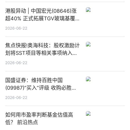
港股异动 | 中国宏光(08646)涨
超40% 正式拓展TGV玻璃基覆铜
板新材料业务
2026-06-22
焦点快报!奥海科技：股权激励计
划将SST项目等相关事项纳入专
项业务发展考核指标
2026-06-22
国盛证券：维持百胜中国
(09987)“买入”评级 收购必胜客
中国增厚利润加速成长 信息
2026-06-22
如何用市盈率判断基金估值高
低？ 前沿热点