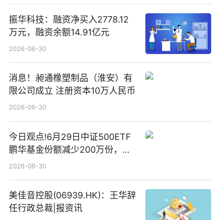
振华科技：融资净买入2778.12
万元，融资余额14.91亿元
2026-06-30
消息！昶通橡塑制品（淮安）有
限公司成立 注册资本10万人民币
2026-06-30
今日观点!6月29日中证500ETF
鹏华基金份额减少200万份，重
仓股亨通光电、赤峰黄金、佰维
2026-06-30
存储
美佳音控股(06939.HK)：王华辞
任行政总裁|报资讯