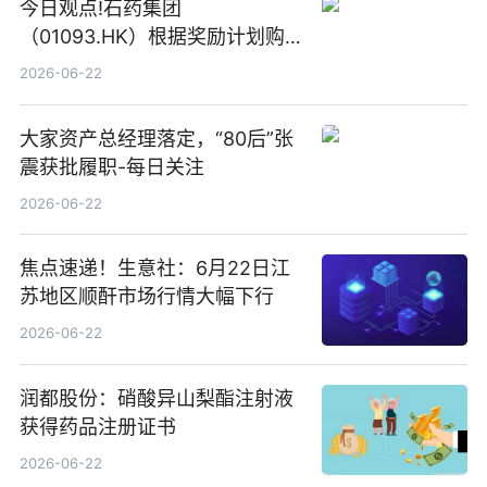
今日观点!石药集团
（01093.HK）根据奖励计划购
回580万股
2026-06-22
大家资产总经理落定，“80后”张
震获批履职-每日关注
2026-06-22
焦点速递！生意社：6月22日江
苏地区顺酐市场行情大幅下行
2026-06-22
润都股份：硝酸异山梨酯注射液
获得药品注册证书
2026-06-22