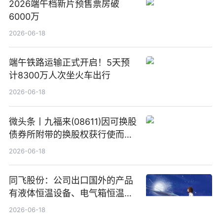
2026端午档新片预售票房破
6000万
2026-06-18
端午铁路运输正式开启！5天预
计8300万人次坐火车出行
2026-06-18
微头条丨九福来(08611)因可换股
债券所附带的换股权获行使而发
行5200万股
2026-06-18
同飞股份：公司出口国外的产品
有液体恒温设备、电气箱恒温装
置、纯水冷却单元和特种换热器
2026-06-18