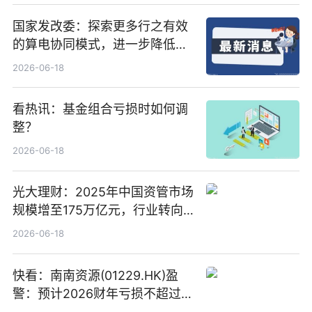
国家发改委：探索更多行之有效
的算电协同模式，进一步降低网
络传输时延_最资讯
2026-06-18
看热讯：基金组合亏损时如何调
整？
2026-06-18
光大理财：2025年中国资管市场
规模增至175万亿元，行业转向
“量质并重”
2026-06-18
快看：南南资源(01229.HK)盈
警：预计2026财年亏损不超过
1000万港元