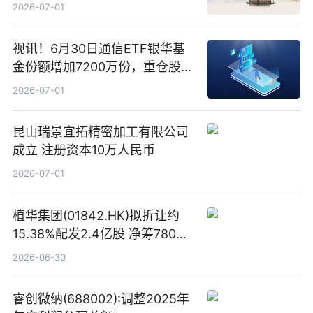
2026-07-01
视讯！6月30日通信ETF银华基
金份额增加7200万份，重仓股新
易盛、中际旭创、立讯精密
2026-07-01
昆山瑞景宜拓精密加工有限公司
成立 注册资本10万人民币
2026-07-01
植华集团(01842.HK)拟折让约
15.38%配发2.4亿股 净筹780万
港元
2026-06-30
睿创微纳(688002):调整2025年