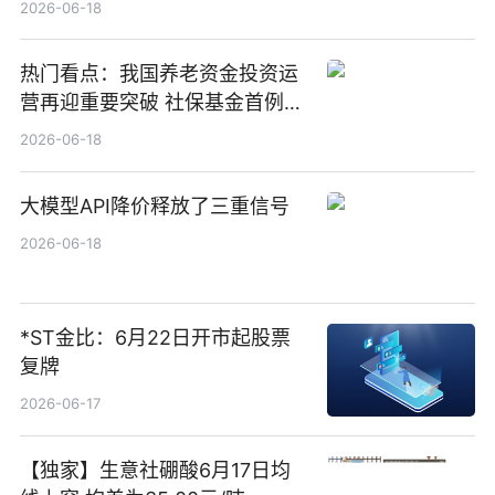
2026-06-18
热门看点：我国养老资金投资运
营再迎重要突破 社保基金首例期
货账户完成开立
2026-06-18
大模型API降价释放了三重信号
2026-06-18
*ST金比：6月22日开市起股票
复牌
2026-06-17
【独家】生意社硼酸6月17日均