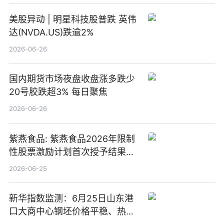
美股异动 | 明星科技股普跌 英伟
达(NVDA.US)跌逾2%
2026-06-26
国内期货市场夜盘收盘涨多跌少
20号胶跌超3% 每日聚焦
2026-06-26
紫燕食品: 紫燕食品2026年限制
性股票激励计划首次授予结果公
告-微资讯
2026-06-25
新华指数监测：6月25日山东港
口大商中心钢坯价格平稳、热轧