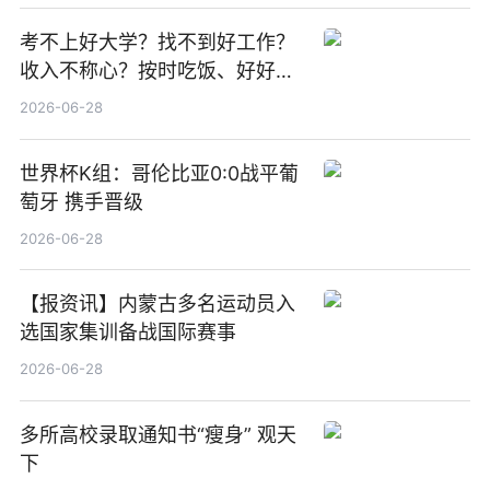
考不上好大学？找不到好工作？
收入不称心？按时吃饭、好好睡
觉
2026-06-28
世界杯K组：哥伦比亚0:0战平葡
萄牙 携手晋级
2026-06-28
【报资讯】内蒙古多名运动员入
选国家集训备战国际赛事
2026-06-28
多所高校录取通知书“瘦身” 观天
下