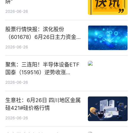
阱”
2026-06-26
股票行情快报：滨化股份
（601678）6月26日主力资金净
卖出5964.34万元
2026-06-26
聚焦：三连阳！半导体设备ETF
国泰（159516）逆势收涨
3.5%，近10日累计净流入超65
2026-06-26
亿元
生意社：6月26日 四川地区金属
硅421#硅价格行情
2026-06-26