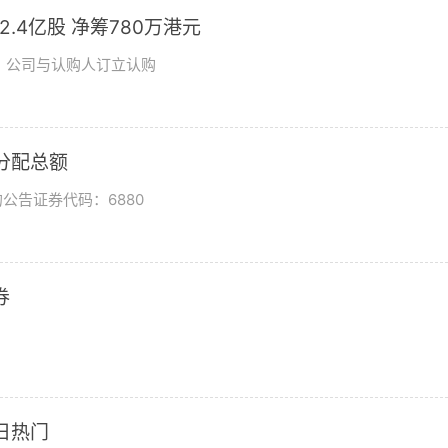
发2.4亿股 净筹780万港元
日，公司与认购人订立认购
润分配总额
公告证券代码：6880
券
日热门