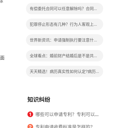
除
办?被执行人信息多久可以消除?
有偿委托合同可以任意解除吗？合同无
效的处理看这里|热门看点
犯罪停止形态有几种？行为人客观上实
施了中止犯罪的行为指的是什么？
世界新资讯：申请强制执行要注意什么
申请法院强制执行的费用由谁出？
全球看点：婚前财产结婚后是不是共同
面
财产？婚前财产婚后产生的收益如何分
天天精选！病历真实性如何认定?病历
割？
书写规范是怎样的？
知识纠纷
1
哪些可以申请专利？专利可以同
时多个人一起申请吗？
2
专利申请收费标准是怎样的？申