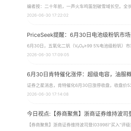
编者按：二十年前，一声火车鸣笛划破雪域长空。全长
2026-06-30 17:22:02
PriceSeek提醒：6月30日电池级粉钒
6月30日，五氧化二钒（V₂O₅≥99 5%电池级粉钒）市
2026-06-30 17:09:05
6月30日肯特催化涨停：超级电容，油服
证券之星消息，肯特催化6月30日涨停收盘，收盘价53
2026-06-30 17:14:08
今日视点:【券商聚焦】浙商证券维持波司登(
【券商聚焦】浙商证券维持波司登(03998)“买入”