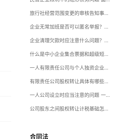
对隐形债务问题应该如何解决？
旅行社经营范围变更的审核告知事项
旅游业的发展现状和趋势
企业无常加班是否可以匿名举报？强
制加班公司没有加班费怎么办？
企业清理欠款时应注意什么问题？企
业短期借款需要注意哪些事项？
什么是中小企业集合票据和超级短期
融资券？一起来了解一下吧！
一人有限责任公司与个人独资企业的
区别 这些知识你都知道吗？
有限责任公司股权转让具体有哪些形
式？来了解下这五种形式
一人公司设立时应当注意的问题 一
人公司的特征
公司股东之间股权转让计税基础怎么
确认？公司股东之间的股权转让要符
合什么要件？
合同法