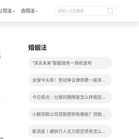
公司法
合同法
婚姻法
理
“深言未来”智能政务一体机发布
全球今头条！劳动争议律师费一般多少
钱？发生劳动争议如何算工资？
今日视点：分居的期限是怎么样规定
的？写分居协议如何才能有效？
小额贷款公司贷款原则有哪些？贷款不
还有什么后果？
新消息丨被执行人无力偿还债务怎么