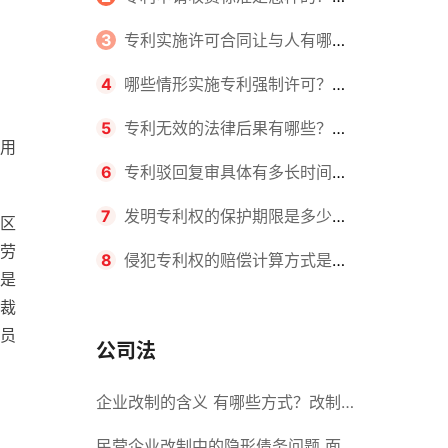
请不同类型的专利所需要的钱不同
3
专利实施许可合同让与人有哪些
主要义务？专利实施许可合同与专利
4
哪些情形实施专利强制许可？专
许可合同有什么区别？
利强制许可的前提条件是什么？
5
专利无效的法律后果有哪些？专
用
利的无效情形有哪些？
6
专利驳回复审具体有多长时间？
哪些情况下专利申请可能被驳回？
7
发明专利权的保护期限是多少
区
劳
年？非专利发明人是否有专利申请
8
侵犯专利权的赔偿计算方式是什
是
权？
么？侵犯专利权的诉讼时效为多长时
裁
员
间？
公司法
企业改制的含义 有哪些方式？改制
后国企员工属于什么性质？
民营企业改制中的隐形债务问题 面