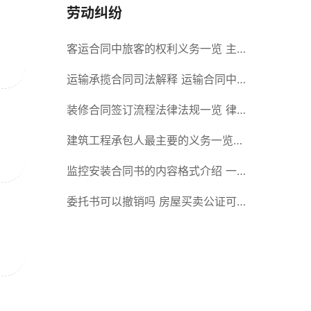
劳动纠纷
客运合同中旅客的权利义务一览 主
要包括这些内容
运输承揽合同司法解释 运输合同中
承运人的义务有哪些
装修合同签订流程法律法规一览 律
师解答
建筑工程承包人最主要的义务一览
承包合同内容介绍
监控安装合同书的内容格式介绍 一
般包括这些条款
委托书可以撤销吗 房屋买卖公证可
否撤销