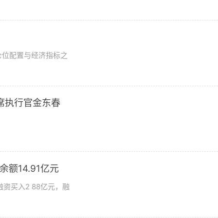
？
仓位配置与经济指标之
席执行官金东春
额14.91亿元
资买入2 88亿元，融