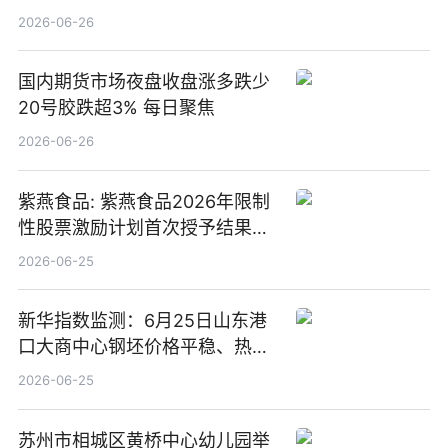
2026-06-26
国内期货市场夜盘收盘涨多跌少
20号胶跌超3% 每日聚焦
2026-06-26
紫燕食品: 紫燕食品2026年限制
性股票激励计划首次授予结果公
告-微资讯
2026-06-25
新华指数监测：6月25日山东港
口大商中心钢坯价格平稳、热轧
C料价格微幅下跌
2026-06-25
苏州市相城区黄桥中心幼儿园举