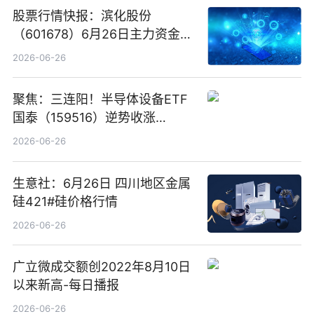
股票行情快报：滨化股份
（601678）6月26日主力资金净
卖出5964.34万元
2026-06-26
聚焦：三连阳！半导体设备ETF
国泰（159516）逆势收涨
3.5%，近10日累计净流入超65
2026-06-26
亿元
生意社：6月26日 四川地区金属
硅421#硅价格行情
2026-06-26
广立微成交额创2022年8月10日
以来新高-每日播报
2026-06-26