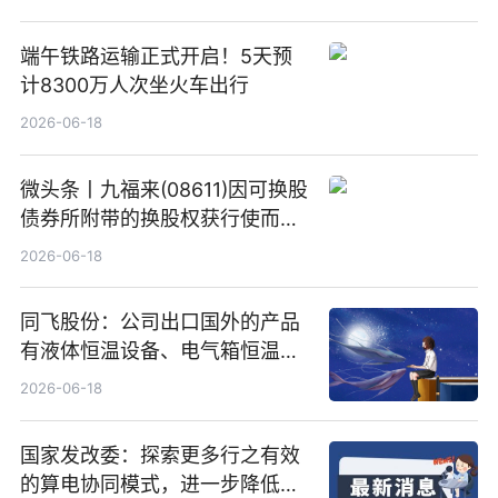
端午铁路运输正式开启！5天预
计8300万人次坐火车出行
2026-06-18
微头条丨九福来(08611)因可换股
债券所附带的换股权获行使而发
行5200万股
2026-06-18
同飞股份：公司出口国外的产品
有液体恒温设备、电气箱恒温装
置、纯水冷却单元和特种换热器
2026-06-18
国家发改委：探索更多行之有效
的算电协同模式，进一步降低网