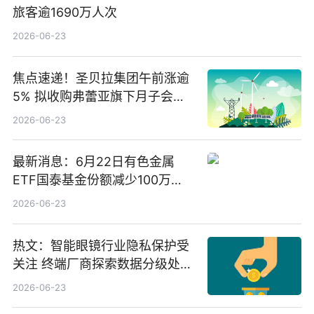
旅客逾1690万人次
2026-06-23
焦点速递！圣贝拉集团午前涨逾
5% 拟收购弗蕾亚旗下月子会所
业务少数股权
2026-06-23
最新消息：6月22日有色金属
ETF国泰基金份额减少100万
份，重仓股紫金矿业、洛阳钼
2026-06-23
业、北方稀土
热文：智能眼镜行业隐私保护受
关注 终端厂商探索数据分级处理
等方案
2026-06-23