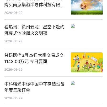
购买南京集溢半导体科技有限公
司15.3%股权
2026-06-29
看热讯：徐州云龙：星空下赴约
沉浸式体验烟火文明夜
2026-06-29
普昂医疗6月29日大宗交易成交
1148.00万元 今日要闻
2026-06-29
中科曙光中标中国中车存储设备
年度集采订单
2026-06-29