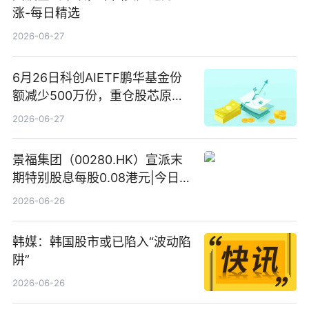
涨-每日精选
2026-06-27
6月26日科创AIETF鹏华基金份
额减少500万份，重仓股芯原股
份、寒武纪、澜起科技 观速讯
2026-06-27
景福集团（00280.HK）宣派末
期特别股息每股0.08港元|今日快
看
2026-06-26
韩媒：韩国股市或已陷入“波动陷
阱”
2026-06-26