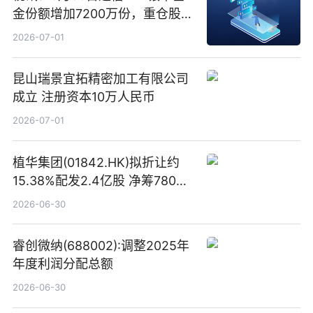
金份额增加7200万份，重仓股新
易盛、中际旭创、立讯精密
2026-07-01
昆山瑞景宜拓精密加工有限公司
成立 注册资本10万人民币
2026-07-01
植华集团(01842.HK)拟折让约
15.38%配发2.4亿股 净筹780万
港元
2026-06-30
睿创微纳(688002):调整2025年
年度利润分配总额
2026-06-30