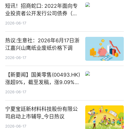
短讯！招商蛇口: 2022年面向专
业投资者公开发行公司债券（第
二期）（品种二）2026年付息公
2026-06-17
告
热议:生意社：2026年6月17日浙
江嘉兴山鹰纸业废纸价格下调
2026-06-17
【新要闻】国美零售(00493.HK)
涨超9%，截至发稿，涨9.09%，
报0.012港元，成交额37.26万港
2026-06-17
元
宁夏宝廷新材料科技股份有限公
司启动上市辅导_今日热议
2026-06-17