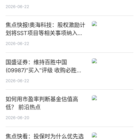
板新材料业务
2026-06-22
焦点快报!奥海科技：股权激励计
划将SST项目等相关事项纳入专
项业务发展考核指标
2026-06-22
国盛证券：维持百胜中国
(09987)“买入”评级 收购必胜客
中国增厚利润加速成长 信息
2026-06-22
如何用市盈率判断基金估值高
低？ 前沿热点
2026-06-20
焦点快看：投保时为什么优先选