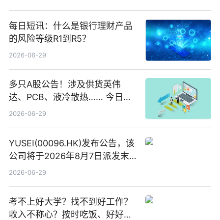
每日短讯：什么是银行理财产品
的风险等级R1到R5？
2026-06-29
多只A股公告！涉及供货英伟
达、PCB、液冷散热…… 今日快
讯
2026-06-29
YUSEI(00096.HK)发布公告，该
公司将于2026年8月7日派发末
期股息每股人民币0.013元 每日
2026-06-29
焦点
考不上好大学？找不到好工作？
收入不称心？按时吃饭、好好睡