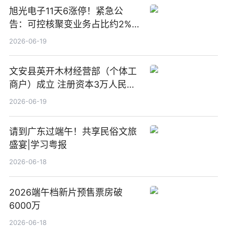
旭光电子11天6涨停！紧急公
告：可控核聚变业务占比约2%！
前沿热点
2026-06-19
文安县英开木材经营部（个体工
商户）成立 注册资本3万人民币
新要闻
2026-06-19
请到广东过端午！共享民俗文旅
盛宴|学习粤报
2026-06-18
2026端午档新片预售票房破
6000万
2026-06-18