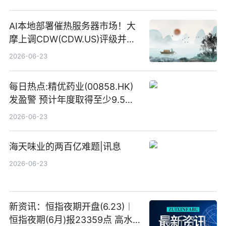
AI本地部署催热服务器市场！大
摩上调CDW(CDW.US)评级并看
高IBM(IBM.US)戴尔(DELL.US)
2026-06-23
目标价
每日热点:精优药业(00858.HK)
发盈警 预计年度取得至少9.5亿
港元的亏损 同比盈转亏
2026-06-23
海天味业的两百亿难题|讯息
2026-06-23
新资讯：恒指夜期开盘(6.23)︱
恒指夜期(6月)报23359点 高水