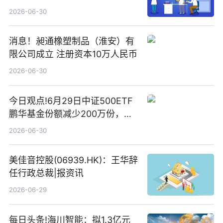
2026-06-30
消息！昶通橡塑制品（淮安）有
限公司成立 注册资本10万人民币
2026-06-30
今日观点!6月29日中证500ETF
鹏华基金份额减少200万份，重
仓股亨通光电、赤峰黄金、佰维
2026-06-30
存储
美佳音控股(06939.HK)：王华辞
任行政总裁|报资讯
2026-06-29
每日头条!海川智能：拟1.3亿元