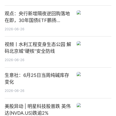
观点：央行新增隔夜逆回购落地
在即，30年国债ETF鹏扬
(511090) 盘中小幅上涨
2026-06-26
视频丨水利工程变身生态公园 解
码北京城“硬核”安全防线
2026-06-26
生意社：6月25日当周纯碱库存
变化
2026-06-26
美股异动 | 明星科技股普跌 英伟
达(NVDA.US)跌逾2%