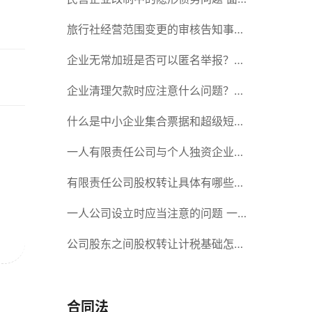
对隐形债务问题应该如何解决？
旅行社经营范围变更的审核告知事项
旅游业的发展现状和趋势
企业无常加班是否可以匿名举报？强
制加班公司没有加班费怎么办？
企业清理欠款时应注意什么问题？企
业短期借款需要注意哪些事项？
什么是中小企业集合票据和超级短期
融资券？一起来了解一下吧！
一人有限责任公司与个人独资企业的
区别 这些知识你都知道吗？
有限责任公司股权转让具体有哪些形
式？来了解下这五种形式
一人公司设立时应当注意的问题 一
人公司的特征
公司股东之间股权转让计税基础怎么
确认？公司股东之间的股权转让要符
合什么要件？
合同法