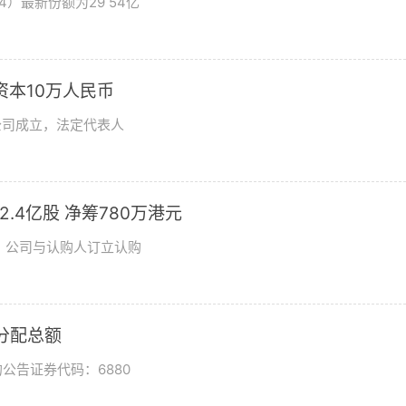
4）最新份额为29 54亿
资本10万人民币
公司成立，法定代表人
发2.4亿股 净筹780万港元
日，公司与认购人订立认购
润分配总额
公告证券代码：6880