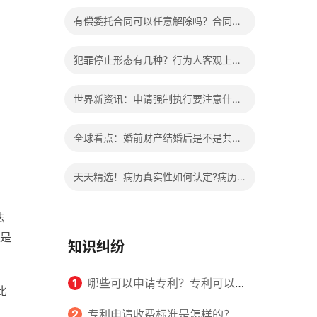
办?被执行人信息多久可以消除?
有偿委托合同可以任意解除吗？合同无
效的处理看这里|热门看点
犯罪停止形态有几种？行为人客观上实
施了中止犯罪的行为指的是什么？
世界新资讯：申请强制执行要注意什么
申请法院强制执行的费用由谁出？
全球看点：婚前财产结婚后是不是共同
财产？婚前财产婚后产生的收益如何分
天天精选！病历真实性如何认定?病历
割？
书写规范是怎样的？
法
是
知识纠纷
1
哪些可以申请专利？专利可以同
比
时多个人一起申请吗？
2
专利申请收费标准是怎样的？申