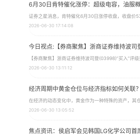
6月30日肯特催化涨停：超级电容，油服
证券之星消息，肯特催化6月30日涨停收盘，收盘价53
2026-06-30 17:14:08
今日视点:【券商聚焦】浙商证券维持波司登(
【券商聚焦】浙商证券维持波司登(03998)“买入”
2026-06-30 13:11:12
经济周期中黄金仓位与经济指标如何关联
在经济的动态变化中，黄金作为一种特殊的资产，其
2026-06-30 13:05:52
焦点资讯：侯启军会见韩国LG化学公司首