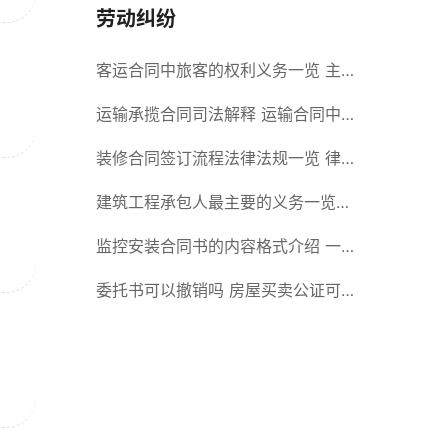
劳动纠纷
客运合同中旅客的权利义务一览 主
要包括这些内容
运输承揽合同司法解释 运输合同中
承运人的义务有哪些
装修合同签订流程法律法规一览 律
师解答
建筑工程承包人最主要的义务一览
承包合同内容介绍
监控安装合同书的内容格式介绍 一
般包括这些条款
委托书可以撤销吗 房屋买卖公证可
否撤销