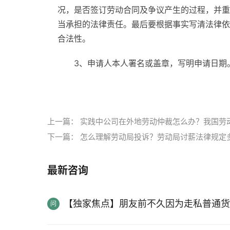
况，是否签订劳动合同及争议产生的过程，并重
当承担的法律责任。最后要根据事实写清法律依
合法性。
3、申请人本人署名或盖章，写明申请日期
标签：
劳动仲裁
劳动仲裁申请书内容
上一篇：
实践中公司在外地劳动仲裁怎么办？我国劳
下一篇：
怎么理解劳动局投诉？劳动局讨薪法律规定
最新咨询
【独家焦点】朋友前不久因为走私普通货