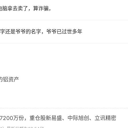
的电脑拿去卖了，算诈骗，
字还是爷爷的名字，爷爷已过世多年
2的铝资产
加7200万份，重仓股新易盛、中际旭创、立讯精密