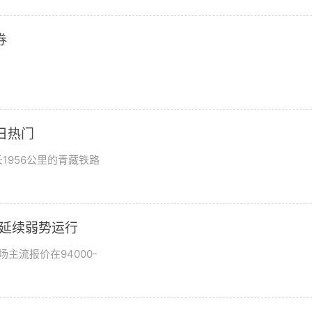
券
日热门
1956公里的青藏铁路
市场延续弱势运行
场主流报价在94000-