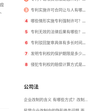
应
请不同类型的专利所需要的钱不同
3
专利实施许可合同让与人有哪些
、
主要义务？专利实施许可合同与专利
4
哪些情形实施专利强制许可？专
许可合同有什么区别？
利强制许可的前提条件是什么？
5
专利无效的法律后果有哪些？专
利的无效情形有哪些？
6
专利驳回复审具体有多长时间？
哪些情况下专利申请可能被驳回？
7
发明专利权的保护期限是多少
年？非专利发明人是否有专利申请
8
侵犯专利权的赔偿计算方式是什
权？
么？侵犯专利权的诉讼时效为多长时
间？
公司法
企业改制的含义 有哪些方式？改制
后国企员工属于什么性质？
民营企业改制中的隐形债务问题 面