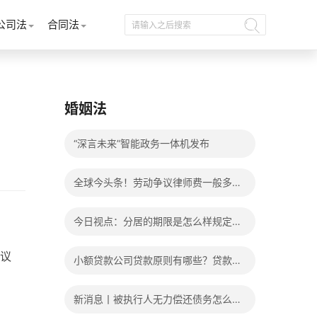
公司法
合同法
婚姻法
“深言未来”智能政务一体机发布
全球今头条！劳动争议律师费一般多少
钱？发生劳动争议如何算工资？
今日视点：分居的期限是怎么样规定
的？写分居协议如何才能有效？
议
小额贷款公司贷款原则有哪些？贷款不
还有什么后果？
新消息丨被执行人无力偿还债务怎么