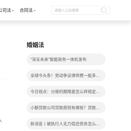
公司法
合同法
婚姻法
“深言未来”智能政务一体机发布
全球今头条！劳动争议律师费一般多少
钱？发生劳动争议如何算工资？
今日视点：分居的期限是怎么样规定
的？写分居协议如何才能有效？
小额贷款公司贷款原则有哪些？贷款不
还有什么后果？
人
新消息丨被执行人无力偿还债务怎么