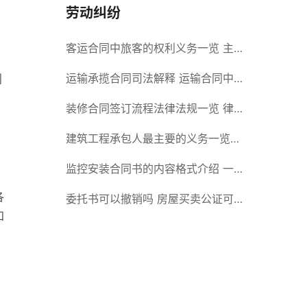
劳动纠纷
客运合同中旅客的权利义务一览 主
要包括这些内容
运输承揽合同司法解释 运输合同中
则
承运人的义务有哪些
装修合同签订流程法律法规一览 律
师解答
建筑工程承包人最主要的义务一览
承包合同内容介绍
监控安装合同书的内容格式介绍 一
各
般包括这些条款
委托书可以撤销吗 房屋买卖公证可
知
否撤销