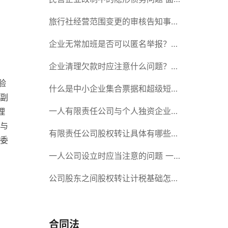
对隐形债务问题应该如何解决？
旅行社经营范围变更的审核告知事项
旅游业的发展现状和趋势
企业无常加班是否可以匿名举报？强
制加班公司没有加班费怎么办？
企业清理欠款时应注意什么问题？企
验
业短期借款需要注意哪些事项？
什么是中小企业集合票据和超级短期
照副
融资券？一起来了解一下吧！
一人有限责任公司与个人独资企业的
理
，与
区别 这些知识你都知道吗？
有限责任公司股权转让具体有哪些形
上委
式？来了解下这五种形式
一人公司设立时应当注意的问题 一
人公司的特征
公司股东之间股权转让计税基础怎么
确认？公司股东之间的股权转让要符
合什么要件？
合同法