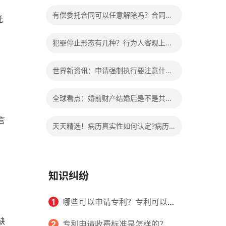
办?被执行人信息多久可以消除?
有偿委托合同可以任意解除吗？合同无
托
效的处理看这里|热门看点
犯罪停止形态有几种？行为人客观上实
施了中止犯罪的行为指的是什么？
世界新资讯：申请强制执行要注意什么
、
申请法院强制执行的费用由谁出？
全球看点：婚前财产结婚后是不是共同
财产？婚前财产婚后产生的收益如何分
言
天天精选！病历真实性如何认定?病历
割？
书写规范是怎样的？
，
知识纠纷
1
哪些可以申请专利？专利可以同
缺
时多个人一起申请吗？
2
专利申请收费标准是怎样的？申