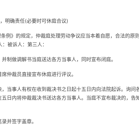
，明确责任(必要时可休庭合议)
处理条例》的规定，仲裁庭处理劳动争议应当本着自愿，合法的原
人：被诉人：第三人：
书，并制做调解书当庭送达各方当事人，同时宣布闭庭。
，首席仲裁员直接宣布休庭进行评议。
裁决，当事人有权在收到裁决书之日起十五日内向法院起诉。询问
在五日内将仲裁裁决书送达各方当事人。当庭不宣布裁决的，告
笔录并签字盖章。