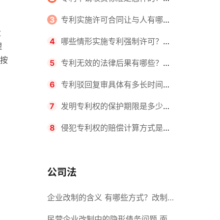
请不同类型的专利所需要的钱不同
3
专利实施许可合同让与人有哪些
没
主要义务？专利实施许可合同与专利
4
哪些情形实施专利强制许可？专
理
按
许可合同有什么区别？
利强制许可的前提条件是什么？
5
专利无效的法律后果有哪些？专
利的无效情形有哪些？
6
专利驳回复审具体有多长时间？
哪些情况下专利申请可能被驳回？
7
发明专利权的保护期限是多少
年？非专利发明人是否有专利申请
8
侵犯专利权的赔偿计算方式是什
权？
么？侵犯专利权的诉讼时效为多长时
间？
公司法
企业改制的含义 有哪些方式？改制
后国企员工属于什么性质？
民营企业改制中的隐形债务问题 面