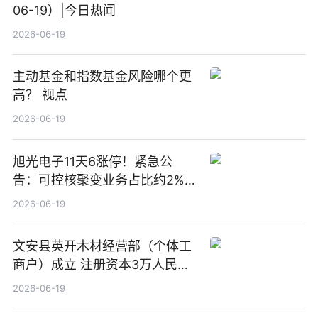
06-19）|今日热闻
2026-06-19
主动基金和指数基金风险哪个更
高？ 视点
2026-06-19
旭光电子11天6涨停！紧急公
告：可控核聚变业务占比约2%！
前沿热点
2026-06-19
文安县英开木材经营部（个体工
商户）成立 注册资本3万人民币
新要闻
2026-06-19