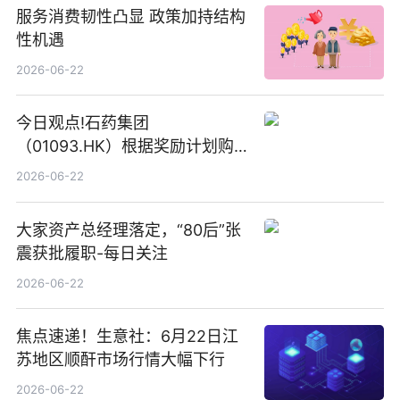
服务消费韧性凸显 政策加持结构
性机遇
2026-06-22
今日观点!石药集团
（01093.HK）根据奖励计划购
回580万股
2026-06-22
大家资产总经理落定，“80后”张
震获批履职-每日关注
2026-06-22
焦点速递！生意社：6月22日江
苏地区顺酐市场行情大幅下行
2026-06-22