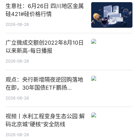
生意社：6月26日 四川地区金属
硅421#硅价格行情
2026-06-26
广立微成交额创2022年8月10日
以来新高-每日播报
2026-06-26
观点：央行新增隔夜逆回购落地
在即，30年国债ETF鹏扬
(511090) 盘中小幅上涨
2026-06-26
视频丨水利工程变身生态公园 解
码北京城“硬核”安全防线
2026-06-26