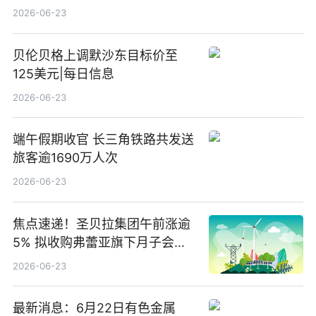
2026-06-23
贝伦贝格上调默沙东目标价至
125美元|每日信息
2026-06-23
端午假期收官 长三角铁路共发送
旅客逾1690万人次
2026-06-23
焦点速递！圣贝拉集团午前涨逾
5% 拟收购弗蕾亚旗下月子会所
业务少数股权
2026-06-23
最新消息：6月22日有色金属