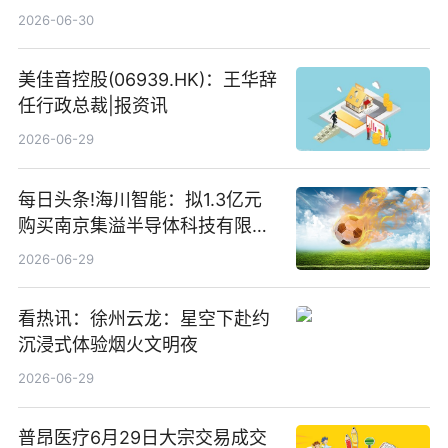
仓股亨通光电、赤峰黄金、佰维
2026-06-30
存储
美佳音控股(06939.HK)：王华辞
任行政总裁|报资讯
2026-06-29
每日头条!海川智能：拟1.3亿元
购买南京集溢半导体科技有限公
司15.3%股权
2026-06-29
看热讯：徐州云龙：星空下赴约
沉浸式体验烟火文明夜
2026-06-29
普昂医疗6月29日大宗交易成交