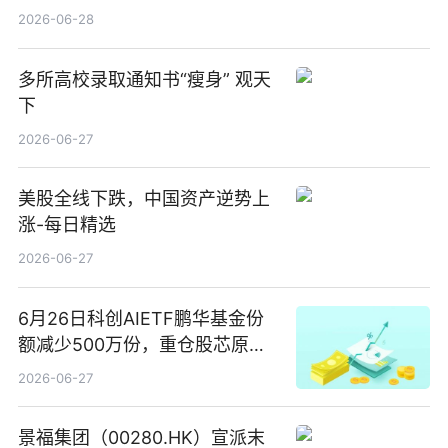
2026-06-28
多所高校录取通知书“瘦身” 观天
下
2026-06-27
美股全线下跌，中国资产逆势上
涨-每日精选
2026-06-27
6月26日科创AIETF鹏华基金份
额减少500万份，重仓股芯原股
份、寒武纪、澜起科技 观速讯
2026-06-27
景福集团（00280.HK）宣派末