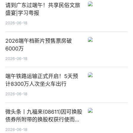
请到广东过端午！共享民俗文旅
盛宴|学习粤报
2026-06-18
2026端午档新片预售票房破
6000万
2026-06-18
端午铁路运输正式开启！5天预
计8300万人次坐火车出行
2026-06-18
微头条丨九福来(08611)因可换股
债券所附带的换股权获行使而发
行5200万股
2026-06-18