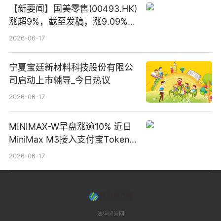
【新要闻】国美零售(00493.HK)
涨超9%，截至发稿，涨9.09%，
报0.012港元，成交额37.26万港
2026-06-17
元
宁夏宝廷新材料科技股份有限公
司启动上市辅导_今日热议
2026-06-17
MINIMAX-W早盘涨逾10% 近日
MiniMax M3接入支付宝Token
Pay
2026-06-17
法律解答网