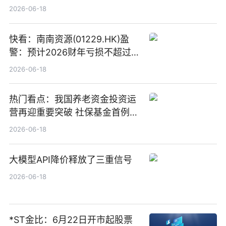
“量质并重”
2026-06-18
快看：南南资源(01229.HK)盈
警：预计2026财年亏损不超过
1000万港元
2026-06-18
热门看点：我国养老资金投资运
营再迎重要突破 社保基金首例期
货账户完成开立
2026-06-18
大模型API降价释放了三重信号
2026-06-18
*ST金比：6月22日开市起股票