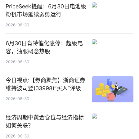
PriceSeek提醒：6月30日电池级
粉钒市场延续弱势运行
2026-06-30
6月30日肯特催化涨停：超级电
容，油服概念热股
2026-06-30
今日视点:【券商聚焦】浙商证券
维持波司登(03998)“买入”评级
指其业绩高质量稳增长
2026-06-30
经济周期中黄金仓位与经济指标
如何关联？
2026-06-30