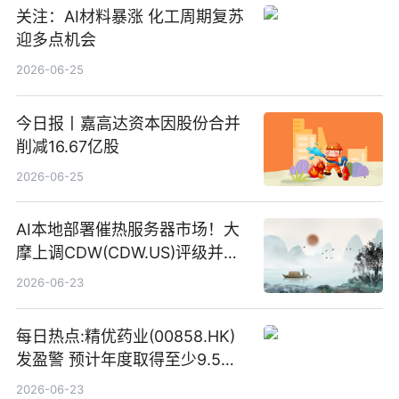
关注：AI材料暴涨 化工周期复苏
迎多点机会
2026-06-25
今日报丨嘉高达资本因股份合并
削减16.67亿股
2026-06-25
AI本地部署催热服务器市场！大
摩上调CDW(CDW.US)评级并看
高IBM(IBM.US)戴尔(DELL.US)
2026-06-23
目标价
每日热点:精优药业(00858.HK)
发盈警 预计年度取得至少9.5亿
港元的亏损 同比盈转亏
2026-06-23