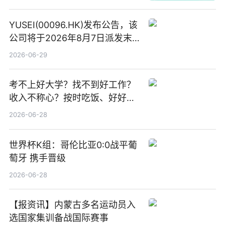
YUSEI(00096.HK)发布公告，该
公司将于2026年8月7日派发末
期股息每股人民币0.013元 每日
2026-06-29
焦点
考不上好大学？找不到好工作？
收入不称心？按时吃饭、好好睡
觉
2026-06-28
世界杯K组：哥伦比亚0:0战平葡
萄牙 携手晋级
2026-06-28
【报资讯】内蒙古多名运动员入
选国家集训备战国际赛事