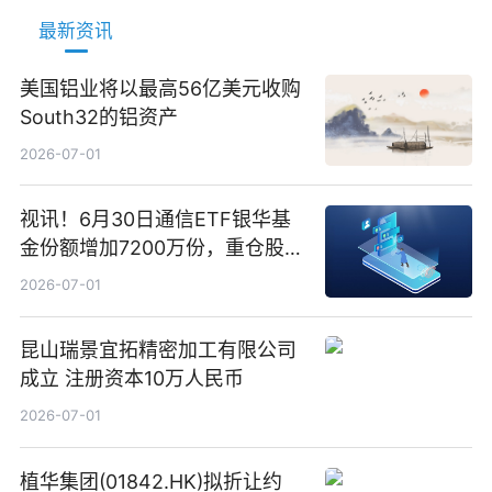
最新资讯
美国铝业将以最高56亿美元收购
South32的铝资产
2026-07-01
视讯！6月30日通信ETF银华基
金份额增加7200万份，重仓股新
易盛、中际旭创、立讯精密
2026-07-01
昆山瑞景宜拓精密加工有限公司
成立 注册资本10万人民币
2026-07-01
植华集团(01842.HK)拟折让约