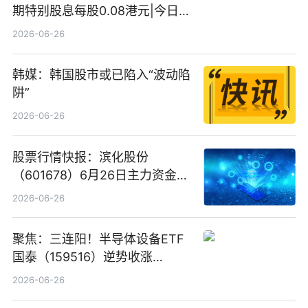
期特别股息每股0.08港元|今日快
看
2026-06-26
韩媒：韩国股市或已陷入“波动陷
阱”
2026-06-26
股票行情快报：滨化股份
（601678）6月26日主力资金净
卖出5964.34万元
2026-06-26
聚焦：三连阳！半导体设备ETF
国泰（159516）逆势收涨
3.5%，近10日累计净流入超65
2026-06-26
亿元