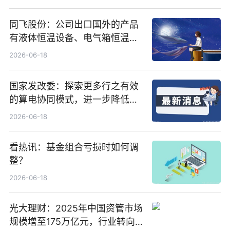
同飞股份：公司出口国外的产品
有液体恒温设备、电气箱恒温装
置、纯水冷却单元和特种换热器
2026-06-18
国家发改委：探索更多行之有效
的算电协同模式，进一步降低网
络传输时延_最资讯
2026-06-18
看热讯：基金组合亏损时如何调
整？
2026-06-18
光大理财：2025年中国资管市场
规模增至175万亿元，行业转向