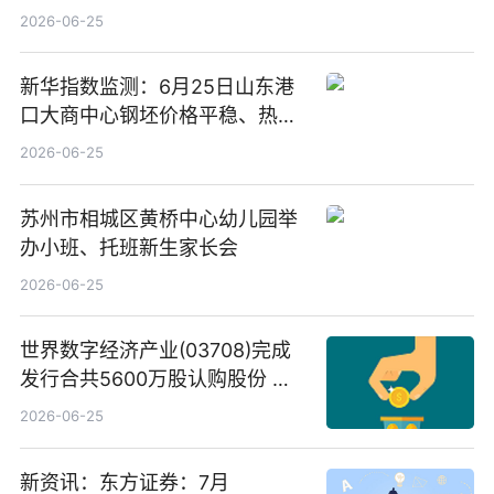
告-微资讯
2026-06-25
新华指数监测：6月25日山东港
口大商中心钢坯价格平稳、热轧
C料价格微幅下跌
2026-06-25
苏州市相城区黄桥中心幼儿园举
办小班、托班新生家长会
2026-06-25
世界数字经济产业(03708)完成
发行合共5600万股认购股份 净
筹约1007万港元 独家焦点
2026-06-25
新资讯：东方证券：7月