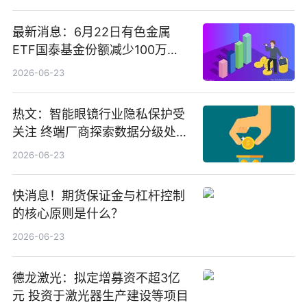
最新消息：6月22日有色金属
ETF国泰基金份额减少100万
份，重仓股紫金矿业、洛阳钼
2026-06-23
业、北方稀土
热文：智能眼镜行业隐私保护受
关注 终端厂商探索数据分级处理
等方案
2026-06-23
快消息！期货保证金与杠杆控制
的核心原则是什么？
2026-06-23
德龙激光：拟定增募资不超3亿
元 投资于激光器生产建设等项目