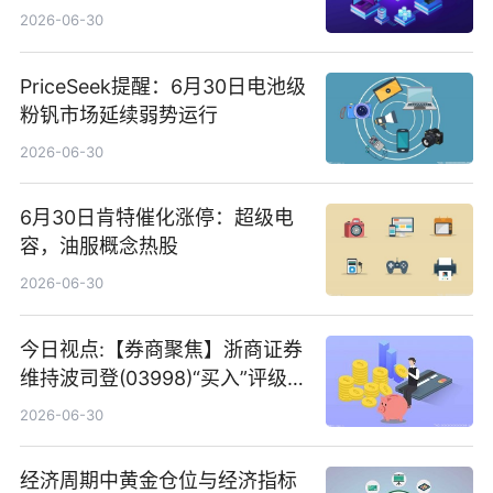
2026-06-30
PriceSeek提醒：6月30日电池级
粉钒市场延续弱势运行
2026-06-30
6月30日肯特催化涨停：超级电
容，油服概念热股
2026-06-30
今日视点:【券商聚焦】浙商证券
维持波司登(03998)“买入”评级
指其业绩高质量稳增长
2026-06-30
经济周期中黄金仓位与经济指标