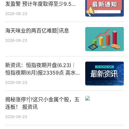
发盈警 预计年度取得至少9.5亿
港元的亏损 同比盈转亏
2026-06-23
海天味业的两百亿难题|讯息
2026-06-23
新资讯：恒指夜期开盘(6.23)︱
恒指夜期(6月)报23359点 高水
23点
2026-06-23
揭秘涨停?|?这只小金属个股，五
连板！ 报资讯
2026-06-23