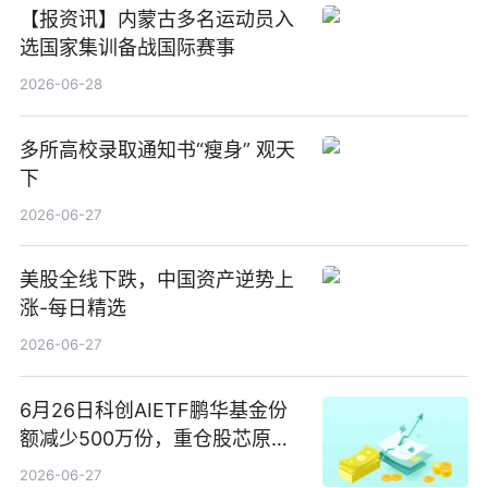
【报资讯】内蒙古多名运动员入
选国家集训备战国际赛事
2026-06-28
多所高校录取通知书“瘦身” 观天
下
2026-06-27
美股全线下跌，中国资产逆势上
涨-每日精选
2026-06-27
6月26日科创AIETF鹏华基金份
额减少500万份，重仓股芯原股
份、寒武纪、澜起科技 观速讯
2026-06-27