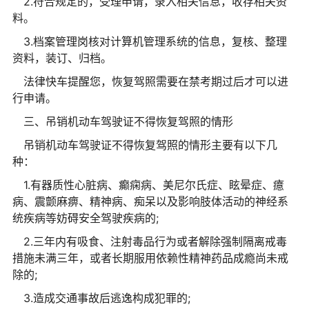
2.符合规定的，受理申请，录入相关信息，收存相关资
料。
3.档案管理岗核对计算机管理系统的信息，复核、整理
资料，装订、归档。
法律快车提醒您，恢复驾照需要在禁考期过后才可以进
行申请。
三、吊销机动车驾驶证不得恢复驾照的情形
吊销机动车驾驶证不得恢复驾照的情形主要有以下几
种：
1.有器质性心脏病、癫痫病、美尼尔氏症、眩晕症、癔
病、震颤麻痹、精神病、痴呆以及影响肢体活动的神经系
统疾病等妨碍安全驾驶疾病的;
2.三年内有吸食、注射毒品行为或者解除强制隔离戒毒
措施未满三年，或者长期服用依赖性精神药品成瘾尚未戒
除的;
3.造成交通事故后逃逸构成犯罪的;