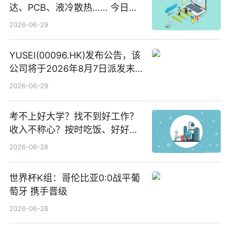
达、PCB、液冷散热…… 今日快
讯
2026-06-29
YUSEI(00096.HK)发布公告，该
公司将于2026年8月7日派发末
期股息每股人民币0.013元 每日
2026-06-29
焦点
考不上好大学？找不到好工作？
收入不称心？按时吃饭、好好睡
觉
2026-06-28
世界杯K组：哥伦比亚0:0战平葡
萄牙 携手晋级
2026-06-28