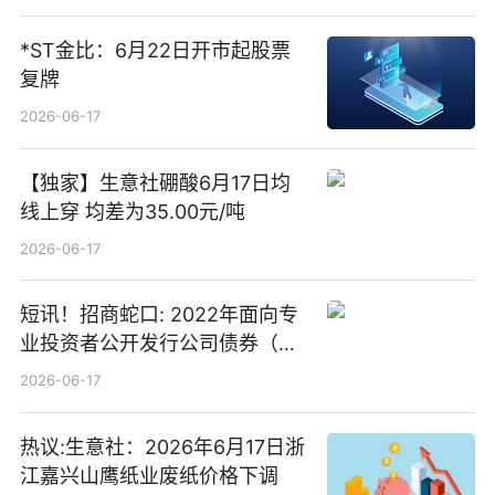
*ST金比：6月22日开市起股票
复牌
2026-06-17
【独家】生意社硼酸6月17日均
线上穿 均差为35.00元/吨
2026-06-17
短讯！招商蛇口: 2022年面向专
业投资者公开发行公司债券（第
二期）（品种二）2026年付息公
2026-06-17
告
热议:生意社：2026年6月17日浙
江嘉兴山鹰纸业废纸价格下调