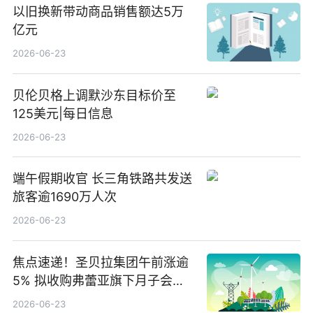
以旧换新带动商品销售额达5万
亿元
2026-06-23
贝伦贝格上调默沙东目标价至
125美元|每日信息
2026-06-23
端午假期收官 长三角铁路共发送
旅客逾1690万人次
2026-06-23
焦点速递！圣贝拉集团午前涨逾
5% 拟收购弗蕾亚旗下月子会所
业务少数股权
2026-06-23