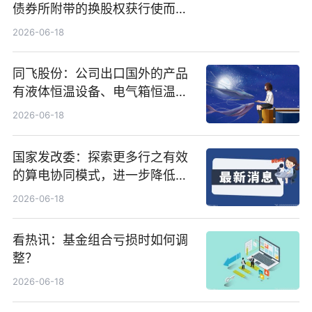
债券所附带的换股权获行使而发
行5200万股
2026-06-18
同飞股份：公司出口国外的产品
有液体恒温设备、电气箱恒温装
置、纯水冷却单元和特种换热器
2026-06-18
国家发改委：探索更多行之有效
的算电协同模式，进一步降低网
络传输时延_最资讯
2026-06-18
看热讯：基金组合亏损时如何调
整？
2026-06-18