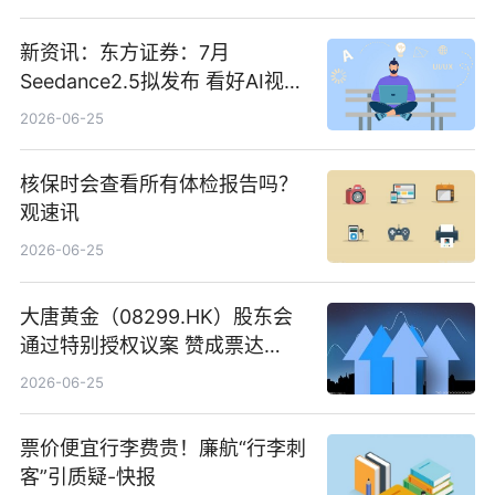
新资讯：东方证券：7月
Seedance2.5拟发布 看好AI视频
创作工作流进一步提效
2026-06-25
核保时会查看所有体检报告吗？
观速讯
2026-06-25
大唐黄金（08299.HK）股东会
通过特别授权议案 赞成票达
100%_新动态
2026-06-25
票价便宜行李费贵！廉航“行李刺
客”引质疑-快报