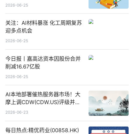
2026-06-25
关注：AI材料暴涨 化工周期复苏
迎多点机会
2026-06-25
今日报丨嘉高达资本因股份合并
削减16.67亿股
2026-06-25
AI本地部署催热服务器市场！大
摩上调CDW(CDW.US)评级并看
高IBM(IBM.US)戴尔(DELL.US)
2026-06-23
目标价
每日热点:精优药业(00858.HK)