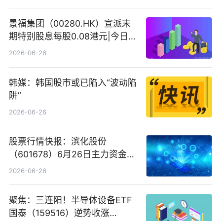
景福集团（00280.HK）宣派末
期特别股息每股0.08港元|今日快
看
2026-06-26
韩媒：韩国股市或已陷入“波动陷
阱”
2026-06-26
股票行情快报：滨化股份
（601678）6月26日主力资金净
卖出5964.34万元
2026-06-26
聚焦：三连阳！半导体设备ETF
国泰（159516）逆势收涨