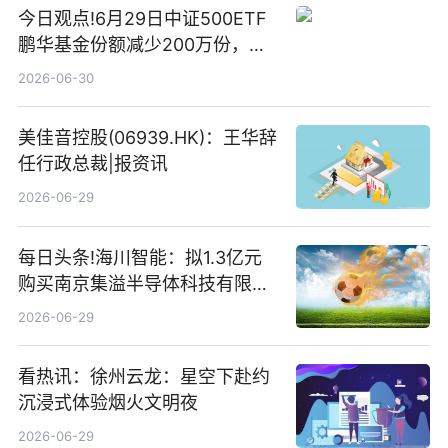
今日观点!6月29日中证500ETF
鹏华基金份额减少200万份，重
仓股亨通光电、赤峰黄金、佰维
2026-06-30
存储
美佳音控股(06939.HK)：王华辞
任行政总裁|报资讯
2026-06-29
每日头条!海川智能：拟1.3亿元
购买南京集溢半导体科技有限公
司15.3%股权
2026-06-29
看热讯：徐州云龙：星空下赴约
沉浸式体验烟火文明夜
2026-06-29