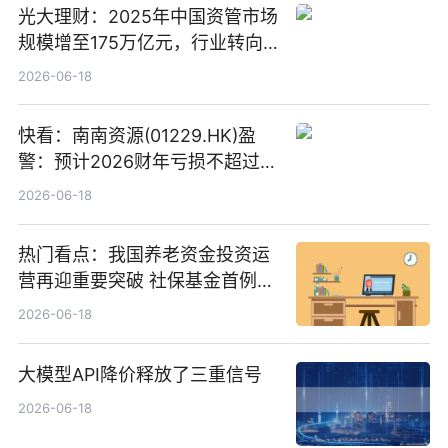
光大理财：2025年中国资管市场
规模增至175万亿元，行业转向
“量质并重”
2026-06-18
快看：南南资源(01229.HK)盈
警：预计2026财年亏损不超过
1000万港元
2026-06-18
热门看点：我国养老资金投资运
营再迎重要突破 社保基金首例期
货账户完成开立
2026-06-18
大模型API降价释放了三重信号
2026-06-18