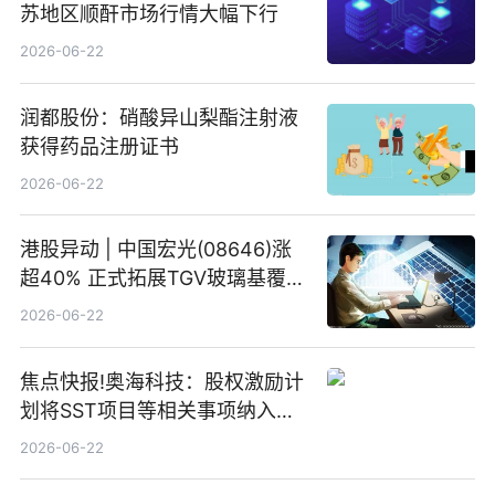
苏地区顺酐市场行情大幅下行
2026-06-22
润都股份：硝酸异山梨酯注射液
获得药品注册证书
2026-06-22
港股异动 | 中国宏光(08646)涨
超40% 正式拓展TGV玻璃基覆铜
板新材料业务
2026-06-22
焦点快报!奥海科技：股权激励计
划将SST项目等相关事项纳入专
项业务发展考核指标
2026-06-22