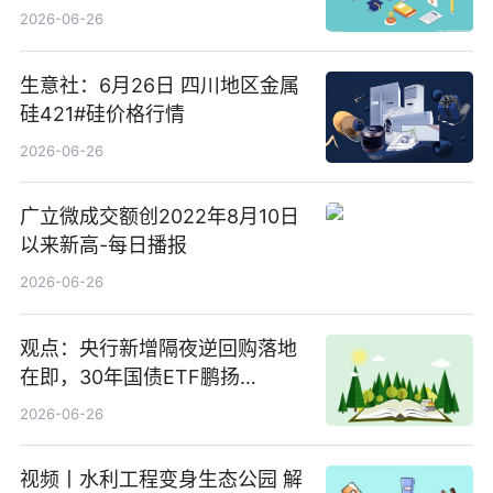
3.5%，近10日累计净流入超65
2026-06-26
亿元
生意社：6月26日 四川地区金属
硅421#硅价格行情
2026-06-26
广立微成交额创2022年8月10日
以来新高-每日播报
2026-06-26
观点：央行新增隔夜逆回购落地
在即，30年国债ETF鹏扬
(511090) 盘中小幅上涨
2026-06-26
视频丨水利工程变身生态公园 解