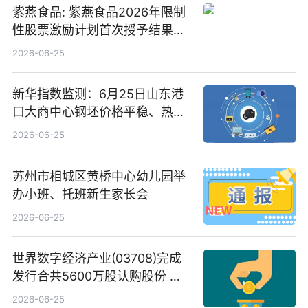
紫燕食品: 紫燕食品2026年限制
性股票激励计划首次授予结果公
告-微资讯
2026-06-25
新华指数监测：6月25日山东港
口大商中心钢坯价格平稳、热轧
C料价格微幅下跌
2026-06-25
苏州市相城区黄桥中心幼儿园举
办小班、托班新生家长会
2026-06-25
世界数字经济产业(03708)完成
发行合共5600万股认购股份 净
筹约1007万港元 独家焦点
2026-06-25