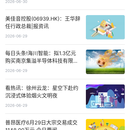
2026-06-30
存储
美佳音控股(06939.HK)：王华辞
任行政总裁|报资讯
2026-06-29
每日头条!海川智能：拟1.3亿元
购买南京集溢半导体科技有限公
司15.3%股权
2026-06-29
看热讯：徐州云龙：星空下赴约
沉浸式体验烟火文明夜
2026-06-29
普昂医疗6月29日大宗交易成交