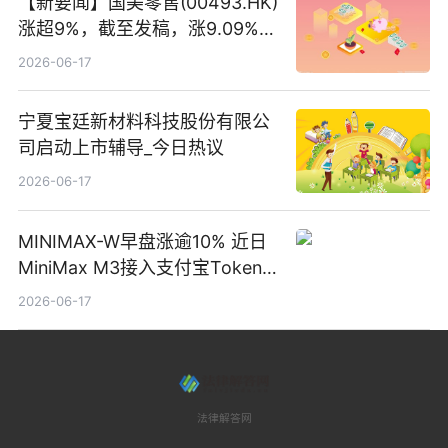
【新要闻】国美零售(00493.HK)
涨超9%，截至发稿，涨9.09%，
报0.012港元，成交额37.26万港
2026-06-17
元
宁夏宝廷新材料科技股份有限公
司启动上市辅导_今日热议
2026-06-17
MINIMAX-W早盘涨逾10% 近日
MiniMax M3接入支付宝Token
Pay
2026-06-17
法律解答网