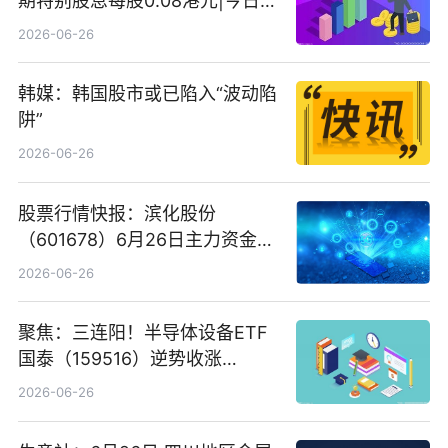
期特别股息每股0.08港元|今日快
看
2026-06-26
韩媒：韩国股市或已陷入“波动陷
阱”
2026-06-26
股票行情快报：滨化股份
（601678）6月26日主力资金净
卖出5964.34万元
2026-06-26
聚焦：三连阳！半导体设备ETF
国泰（159516）逆势收涨
3.5%，近10日累计净流入超65
2026-06-26
亿元