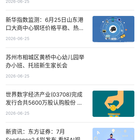
2026-06-25
新华指数监测：6月25日山东港
口大商中心钢坯价格平稳、热轧
C料价格微幅下跌
2026-06-25
苏州市相城区黄桥中心幼儿园举
办小班、托班新生家长会
2026-06-25
世界数字经济产业(03708)完成
发行合共5600万股认购股份 净
筹约1007万港元 独家焦点
2026-06-25
新资讯：东方证券：7月
Seedance2.5拟发布 看好AI视频