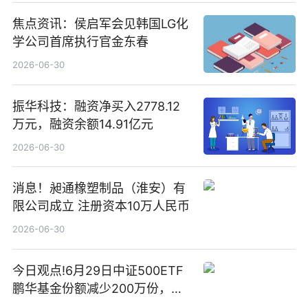
焦点资讯：侯启军会见韩国LG化
学公司首席执行官金东春
2026-06-30
振华科技：融资净买入2778.12
万元，融资余额14.91亿元
2026-06-30
消息！昶通橡塑制品（淮安）有
限公司成立 注册资本10万人民币
2026-06-30
今日观点!6月29日中证500ETF
鹏华基金份额减少200万份，重
仓股亨通光电、赤峰黄金、佰维