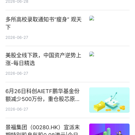
2026-06-28
多所高校录取通知书“瘦身” 观天
下
2026-06-27
美股全线下跌，中国资产逆势上
涨-每日精选
2026-06-27
6月26日科创AIETF鹏华基金份
额减少500万份，重仓股芯原股
份、寒武纪、澜起科技 观速讯
2026-06-27
景福集团（00280.HK）宣派末