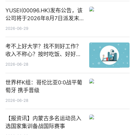
YUSEI(00096.HK)发布公告，该
公司将于2026年8月7日派发末
期股息每股人民币0.013元 每日
2026-06-29
焦点
考不上好大学？找不到好工作？
收入不称心？按时吃饭、好好睡
觉
2026-06-28
世界杯K组：哥伦比亚0:0战平葡
萄牙 携手晋级
2026-06-28
【报资讯】内蒙古多名运动员入
选国家集训备战国际赛事