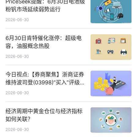
PriceSeek提醒：6月30日电池级
粉钒市场延续弱势运行
2026-06-30
6月30日肯特催化涨停：超级电
容，油服概念热股
2026-06-30
今日视点:【券商聚焦】浙商证券
维持波司登(03998)“买入”评级
指其业绩高质量稳增长
2026-06-30
经济周期中黄金仓位与经济指标
如何关联？
2026-06-30