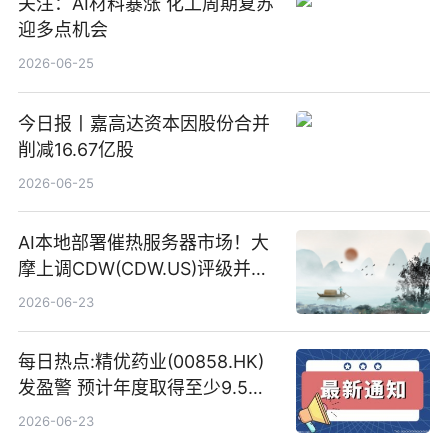
关注：AI材料暴涨 化工周期复苏
迎多点机会
2026-06-25
今日报丨嘉高达资本因股份合并
削减16.67亿股
2026-06-25
AI本地部署催热服务器市场！大
摩上调CDW(CDW.US)评级并看
高IBM(IBM.US)戴尔(DELL.US)
2026-06-23
目标价
每日热点:精优药业(00858.HK)
发盈警 预计年度取得至少9.5亿
港元的亏损 同比盈转亏
2026-06-23