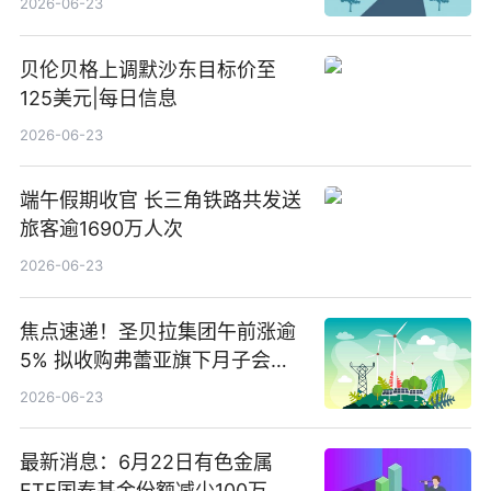
2026-06-23
贝伦贝格上调默沙东目标价至
125美元|每日信息
2026-06-23
端午假期收官 长三角铁路共发送
旅客逾1690万人次
2026-06-23
焦点速递！圣贝拉集团午前涨逾
5% 拟收购弗蕾亚旗下月子会所
业务少数股权
2026-06-23
最新消息：6月22日有色金属
ETF国泰基金份额减少100万