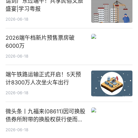
请到广东过端午！共享民俗文旅
盛宴|学习粤报
2026-06-18
2026端午档新片预售票房破
6000万
2026-06-18
端午铁路运输正式开启！5天预
计8300万人次坐火车出行
2026-06-18
微头条丨九福来(08611)因可换股
债券所附带的换股权获行使而发
行5200万股
2026-06-18