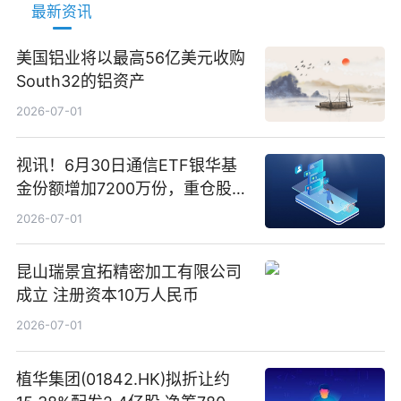
最新资讯
美国铝业将以最高56亿美元收购
South32的铝资产
2026-07-01
视讯！6月30日通信ETF银华基
金份额增加7200万份，重仓股新
易盛、中际旭创、立讯精密
2026-07-01
昆山瑞景宜拓精密加工有限公司
成立 注册资本10万人民币
2026-07-01
植华集团(01842.HK)拟折让约