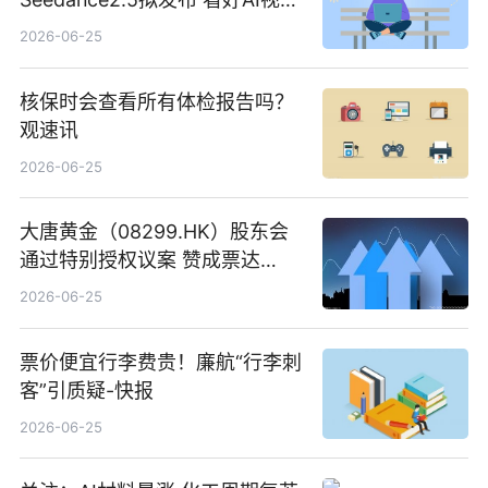
创作工作流进一步提效
2026-06-25
核保时会查看所有体检报告吗？
观速讯
2026-06-25
大唐黄金（08299.HK）股东会
通过特别授权议案 赞成票达
100%_新动态
2026-06-25
票价便宜行李费贵！廉航“行李刺
客”引质疑-快报
2026-06-25