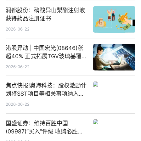
润都股份：硝酸异山梨酯注射液
获得药品注册证书
2026-06-22
港股异动 | 中国宏光(08646)涨
超40% 正式拓展TGV玻璃基覆铜
板新材料业务
2026-06-22
焦点快报!奥海科技：股权激励计
划将SST项目等相关事项纳入专
项业务发展考核指标
2026-06-22
国盛证券：维持百胜中国
(09987)“买入”评级 收购必胜客
中国增厚利润加速成长 信息