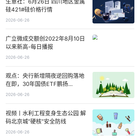
生意社：6月26日 四川地区金属
硅421#硅价格行情
2026-06-26
广立微成交额创2022年8月10日
以来新高-每日播报
2026-06-26
观点：央行新增隔夜逆回购落地
在即，30年国债ETF鹏扬
(511090) 盘中小幅上涨
2026-06-26
视频丨水利工程变身生态公园 解
码北京城“硬核”安全防线
2026-06-26