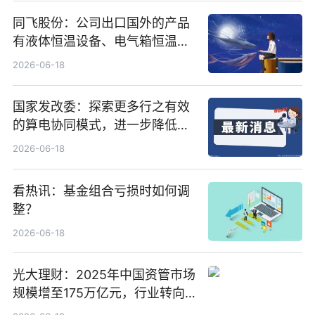
同飞股份：公司出口国外的产品
有液体恒温设备、电气箱恒温装
置、纯水冷却单元和特种换热器
2026-06-18
国家发改委：探索更多行之有效
的算电协同模式，进一步降低网
络传输时延_最资讯
2026-06-18
看热讯：基金组合亏损时如何调
整？
2026-06-18
光大理财：2025年中国资管市场
规模增至175万亿元，行业转向
“量质并重”