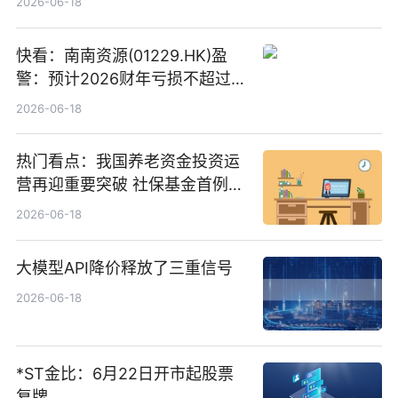
2026-06-18
快看：南南资源(01229.HK)盈
警：预计2026财年亏损不超过
1000万港元
2026-06-18
热门看点：我国养老资金投资运
营再迎重要突破 社保基金首例期
货账户完成开立
2026-06-18
大模型API降价释放了三重信号
2026-06-18
*ST金比：6月22日开市起股票
复牌