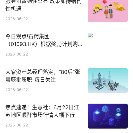
服务消费韧性凸显 政策加持结构
性机遇
2026-06-22
今日观点!石药集团
（01093.HK）根据奖励计划购
回580万股
2026-06-22
大家资产总经理落定，“80后”张
震获批履职-每日关注
2026-06-22
焦点速递！生意社：6月22日江
苏地区顺酐市场行情大幅下行
2026-06-22