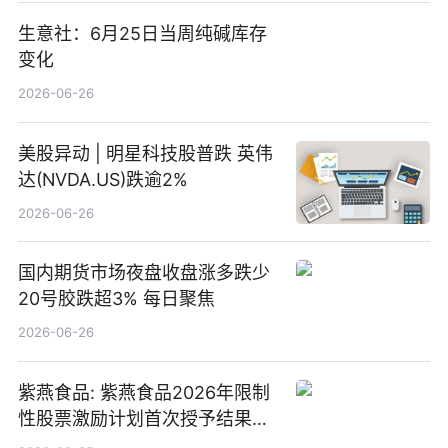
生意社：6月25日当周纯碱库存
变化
2026-06-26
美股异动 | 明星科技股普跌 英伟
达(NVDA.US)跌逾2%
2026-06-26
国内期货市场夜盘收盘涨多跌少
20号胶跌超3% 每日聚焦
2026-06-26
紫燕食品: 紫燕食品2026年限制
性股票激励计划首次授予结果公
告-微资讯