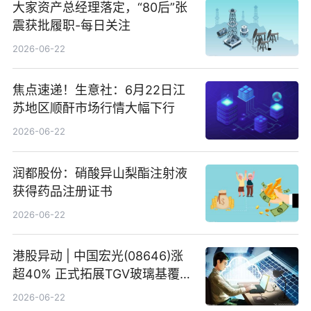
大家资产总经理落定，“80后”张
震获批履职-每日关注
2026-06-22
焦点速递！生意社：6月22日江
苏地区顺酐市场行情大幅下行
2026-06-22
润都股份：硝酸异山梨酯注射液
获得药品注册证书
2026-06-22
港股异动 | 中国宏光(08646)涨
超40% 正式拓展TGV玻璃基覆铜
板新材料业务
2026-06-22