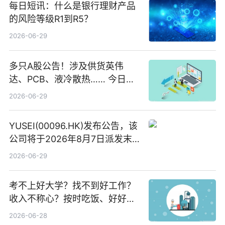
每日短讯：什么是银行理财产品
的风险等级R1到R5？
2026-06-29
多只A股公告！涉及供货英伟
达、PCB、液冷散热…… 今日快
讯
2026-06-29
YUSEI(00096.HK)发布公告，该
公司将于2026年8月7日派发末
期股息每股人民币0.013元 每日
2026-06-29
焦点
考不上好大学？找不到好工作？
收入不称心？按时吃饭、好好睡
觉
2026-06-28