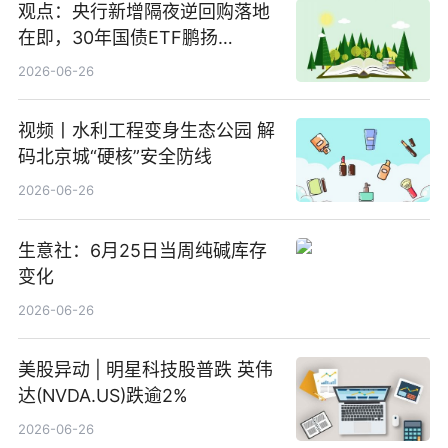
观点：央行新增隔夜逆回购落地
在即，30年国债ETF鹏扬
(511090) 盘中小幅上涨
2026-06-26
视频丨水利工程变身生态公园 解
码北京城“硬核”安全防线
2026-06-26
生意社：6月25日当周纯碱库存
变化
2026-06-26
美股异动 | 明星科技股普跌 英伟
达(NVDA.US)跌逾2%
2026-06-26