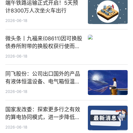
端午铁路运输正式开启！5天预
计8300万人次坐火车出行
2026-06-18
微头条丨九福来(08611)因可换股
债券所附带的换股权获行使而发
行5200万股
2026-06-18
同飞股份：公司出口国外的产品
有液体恒温设备、电气箱恒温装
置、纯水冷却单元和特种换热器
2026-06-18
国家发改委：探索更多行之有效
的算电协同模式，进一步降低网
络传输时延_最资讯
2026-06-18