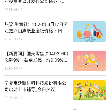
业投资者公开发行公司债券（第
二期）（品种二）2026年付息公
2026-06-17
告
热议:生意社：2026年6月17日浙
江嘉兴山鹰纸业废纸价格下调
2026-06-17
【新要闻】国美零售(00493.HK)
涨超9%，截至发稿，涨9.09%，
报0.012港元，成交额37.26万港
2026-06-17
元
宁夏宝廷新材料科技股份有限公
司启动上市辅导_今日热议
2026-06-17