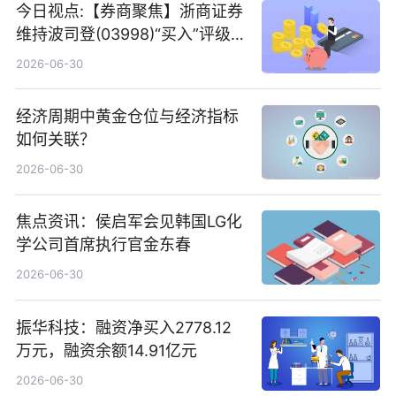
今日视点:【券商聚焦】浙商证券
维持波司登(03998)“买入”评级
指其业绩高质量稳增长
2026-06-30
经济周期中黄金仓位与经济指标
如何关联？
2026-06-30
焦点资讯：侯启军会见韩国LG化
学公司首席执行官金东春
2026-06-30
振华科技：融资净买入2778.12
万元，融资余额14.91亿元
2026-06-30