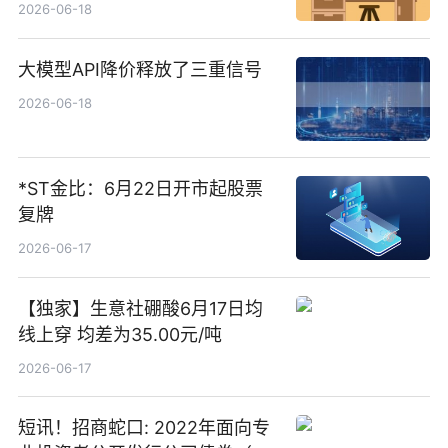
货账户完成开立
2026-06-18
大模型API降价释放了三重信号
2026-06-18
*ST金比：6月22日开市起股票
复牌
2026-06-17
【独家】生意社硼酸6月17日均
线上穿 均差为35.00元/吨
2026-06-17
短讯！招商蛇口: 2022年面向专