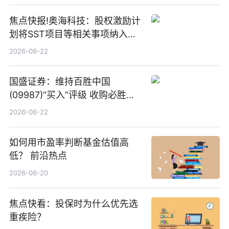
焦点快报!奥海科技：股权激励计
划将SST项目等相关事项纳入专
项业务发展考核指标
2026-06-22
国盛证券：维持百胜中国
(09987)“买入”评级 收购必胜客
中国增厚利润加速成长 信息
2026-06-22
如何用市盈率判断基金估值高
低？ 前沿热点
2026-06-20
焦点快看：投保时为什么优先选
重疾险？