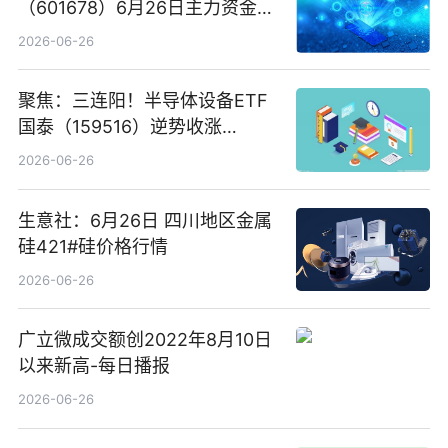
（601678）6月26日主力资金净
卖出5964.34万元
2026-06-26
聚焦：三连阳！半导体设备ETF
国泰（159516）逆势收涨
3.5%，近10日累计净流入超65
2026-06-26
亿元
生意社：6月26日 四川地区金属
硅421#硅价格行情
2026-06-26
广立微成交额创2022年8月10日
以来新高-每日播报
2026-06-26