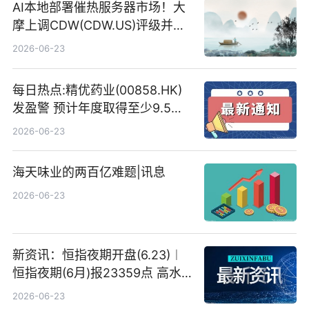
AI本地部署催热服务器市场！大
摩上调CDW(CDW.US)评级并看
高IBM(IBM.US)戴尔(DELL.US)
2026-06-23
目标价
每日热点:精优药业(00858.HK)
发盈警 预计年度取得至少9.5亿
港元的亏损 同比盈转亏
2026-06-23
海天味业的两百亿难题|讯息
2026-06-23
新资讯：恒指夜期开盘(6.23)︱
恒指夜期(6月)报23359点 高水
23点
2026-06-23