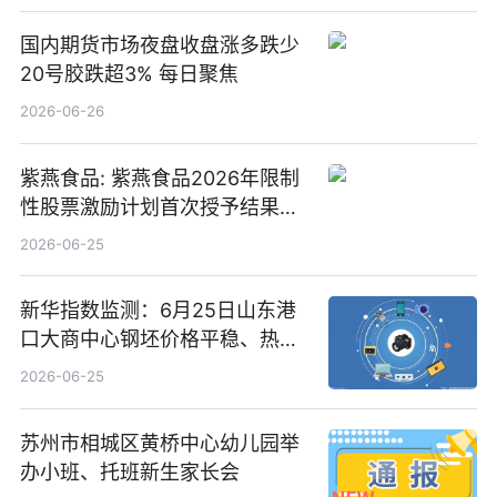
国内期货市场夜盘收盘涨多跌少
20号胶跌超3% 每日聚焦
2026-06-26
紫燕食品: 紫燕食品2026年限制
性股票激励计划首次授予结果公
告-微资讯
2026-06-25
新华指数监测：6月25日山东港
口大商中心钢坯价格平稳、热轧
C料价格微幅下跌
2026-06-25
苏州市相城区黄桥中心幼儿园举
办小班、托班新生家长会