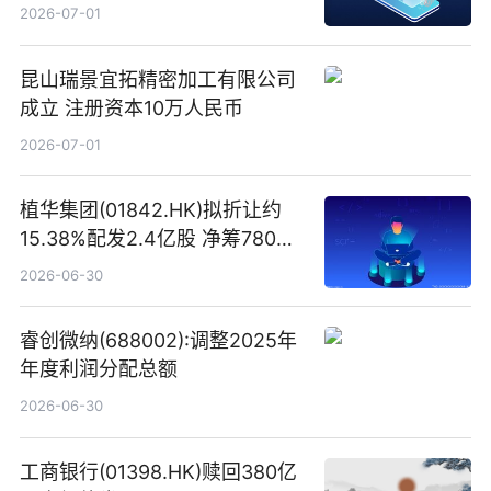
易盛、中际旭创、立讯精密
2026-07-01
昆山瑞景宜拓精密加工有限公司
成立 注册资本10万人民币
2026-07-01
植华集团(01842.HK)拟折让约
15.38%配发2.4亿股 净筹780万
港元
2026-06-30
睿创微纳(688002):调整2025年
年度利润分配总额
2026-06-30
工商银行(01398.HK)赎回380亿