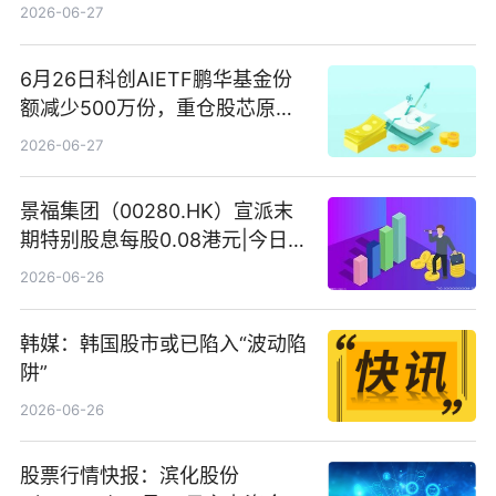
2026-06-27
6月26日科创AIETF鹏华基金份
额减少500万份，重仓股芯原股
份、寒武纪、澜起科技 观速讯
2026-06-27
景福集团（00280.HK）宣派末
期特别股息每股0.08港元|今日快
看
2026-06-26
韩媒：韩国股市或已陷入“波动陷
阱”
2026-06-26
股票行情快报：滨化股份