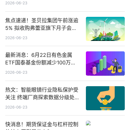
2026-06-23
焦点速递！圣贝拉集团午前涨逾
5% 拟收购弗蕾亚旗下月子会所
业务少数股权
2026-06-23
最新消息：6月22日有色金属
ETF国泰基金份额减少100万
份，重仓股紫金矿业、洛阳钼
2026-06-23
业、北方稀土
热文：智能眼镜行业隐私保护受
关注 终端厂商探索数据分级处理
等方案
2026-06-23
快消息！期货保证金与杠杆控制