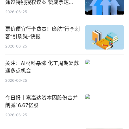
通过特别授权议案 赞成票达
100%_新动态
2026-06-25
票价便宜行李费贵！廉航“行李刺
客”引质疑-快报
2026-06-25
关注：AI材料暴涨 化工周期复苏
迎多点机会
2026-06-25
今日报丨嘉高达资本因股份合并
削减16.67亿股
2026-06-25