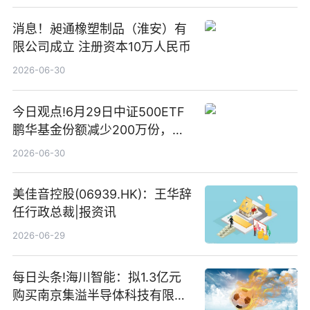
消息！昶通橡塑制品（淮安）有
限公司成立 注册资本10万人民币
2026-06-30
今日观点!6月29日中证500ETF
鹏华基金份额减少200万份，重
仓股亨通光电、赤峰黄金、佰维
2026-06-30
存储
美佳音控股(06939.HK)：王华辞
任行政总裁|报资讯
2026-06-29
每日头条!海川智能：拟1.3亿元
购买南京集溢半导体科技有限公