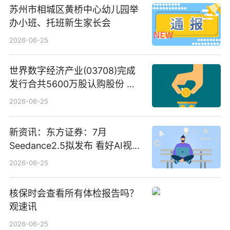
苏州市相城区黄桥中心幼儿园举
办小班、托班新生家长会
2026-06-25
世界数字经济产业(03708)完成
发行合共5600万股认购股份 净
筹约1007万港元 独家焦点
2026-06-25
新资讯：东方证券：7月
Seedance2.5拟发布 看好AI视频
创作工作流进一步提效
2026-06-25
核保时会查看所有体检报告吗？
观速讯
2026-06-25