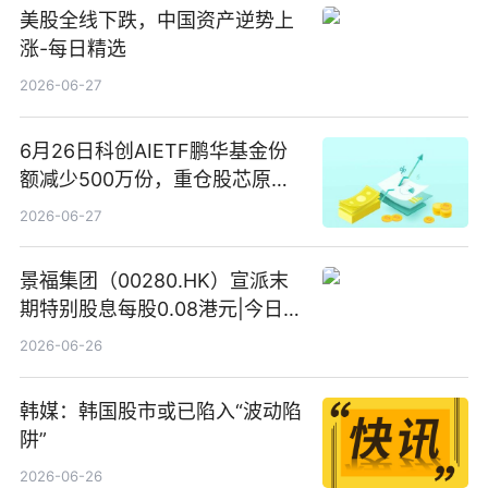
美股全线下跌，中国资产逆势上
涨-每日精选
2026-06-27
6月26日科创AIETF鹏华基金份
额减少500万份，重仓股芯原股
份、寒武纪、澜起科技 观速讯
2026-06-27
景福集团（00280.HK）宣派末
期特别股息每股0.08港元|今日快
看
2026-06-26
韩媒：韩国股市或已陷入“波动陷
阱”
2026-06-26