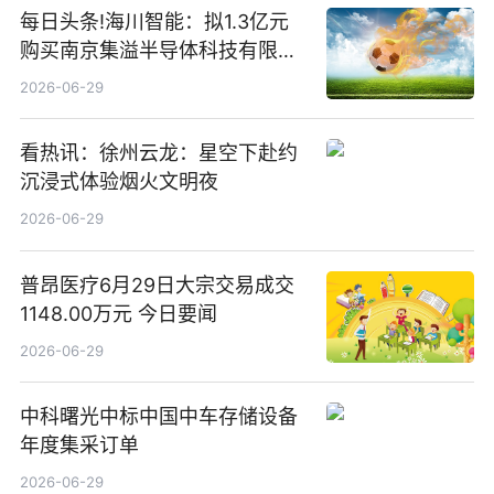
每日头条!海川智能：拟1.3亿元
购买南京集溢半导体科技有限公
司15.3%股权
2026-06-29
看热讯：徐州云龙：星空下赴约
沉浸式体验烟火文明夜
2026-06-29
普昂医疗6月29日大宗交易成交
1148.00万元 今日要闻
2026-06-29
中科曙光中标中国中车存储设备
年度集采订单
2026-06-29