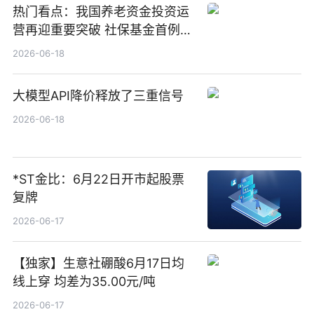
热门看点：我国养老资金投资运
营再迎重要突破 社保基金首例期
货账户完成开立
2026-06-18
大模型API降价释放了三重信号
2026-06-18
*ST金比：6月22日开市起股票
复牌
2026-06-17
【独家】生意社硼酸6月17日均
线上穿 均差为35.00元/吨
2026-06-17