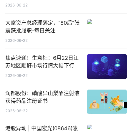
回580万股
2026-06-22
大家资产总经理落定，“80后”张
震获批履职-每日关注
2026-06-22
焦点速递！生意社：6月22日江
苏地区顺酐市场行情大幅下行
2026-06-22
润都股份：硝酸异山梨酯注射液
获得药品注册证书
2026-06-22
港股异动 | 中国宏光(08646)涨