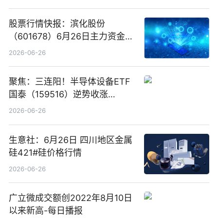
股票行情快报：滨化股份
（601678）6月26日主力资金净
卖出5964.34万元
2026-06-26
聚焦：三连阳！半导体设备ETF
国泰（159516）逆势收涨
3.5%，近10日累计净流入超65
2026-06-26
亿元
生意社：6月26日 四川地区金属
硅421#硅价格行情
2026-06-26
广立微成交额创2022年8月10日
以来新高-每日播报