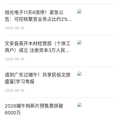
旭光电子11天6涨停！紧急公
告：可控核聚变业务占比约2%！
前沿热点
2026-06-19
文安县英开木材经营部（个体工
商户）成立 注册资本3万人民币
新要闻
2026-06-19
请到广东过端午！共享民俗文旅
盛宴|学习粤报
2026-06-18
2026端午档新片预售票房破
6000万