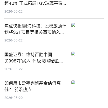
超40% 正式拓展TGV玻璃基覆铜
板新材料业务
2026-06-22
焦点快报!奥海科技：股权激励计
划将SST项目等相关事项纳入专
项业务发展考核指标
2026-06-22
国盛证券：维持百胜中国
(09987)“买入”评级 收购必胜客
中国增厚利润加速成长 信息
2026-06-22
如何用市盈率判断基金估值高
低？ 前沿热点
2026-06-20