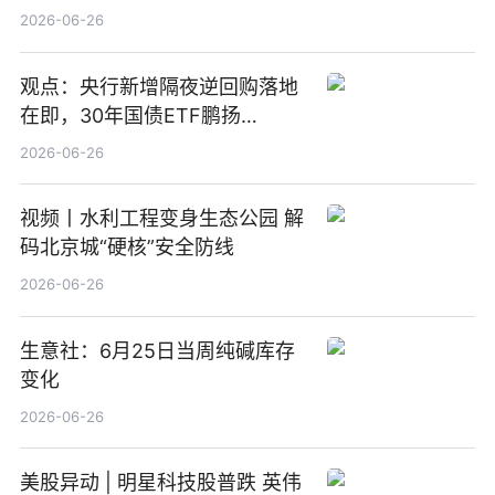
2026-06-26
观点：央行新增隔夜逆回购落地
在即，30年国债ETF鹏扬
(511090) 盘中小幅上涨
2026-06-26
视频丨水利工程变身生态公园 解
码北京城“硬核”安全防线
2026-06-26
生意社：6月25日当周纯碱库存
变化
2026-06-26
美股异动 | 明星科技股普跌 英伟