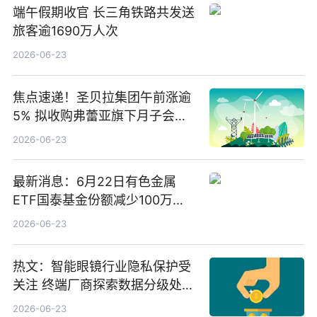
端午假期收官 长三角铁路共发送
旅客逾1690万人次
2026-06-23
焦点速递！圣贝拉集团午前涨逾
5% 拟收购弗蕾亚旗下月子会所
业务少数股权
2026-06-23
最新消息：6月22日有色金属
ETF国泰基金份额减少100万
份，重仓股紫金矿业、洛阳钼
2026-06-23
业、北方稀土
热文：智能眼镜行业隐私保护受
关注 终端厂商探索数据分级处理
等方案
2026-06-23