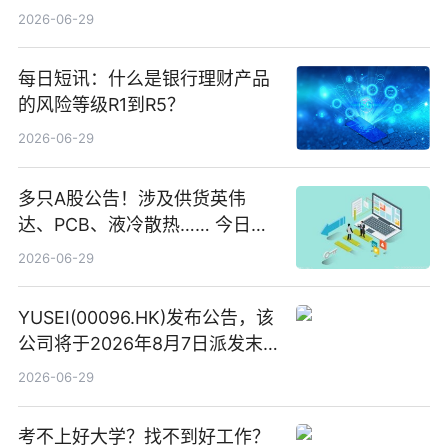
2026-06-29
每日短讯：什么是银行理财产品
的风险等级R1到R5？
2026-06-29
多只A股公告！涉及供货英伟
达、PCB、液冷散热…… 今日快
讯
2026-06-29
YUSEI(00096.HK)发布公告，该
公司将于2026年8月7日派发末
期股息每股人民币0.013元 每日
2026-06-29
焦点
考不上好大学？找不到好工作？