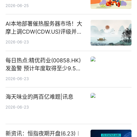
2026-06-25
AI本地部署催热服务器市场！大
摩上调CDW(CDW.US)评级并看
高IBM(IBM.US)戴尔(DELL.US)
2026-06-23
目标价
每日热点:精优药业(00858.HK)
发盈警 预计年度取得至少9.5亿
港元的亏损 同比盈转亏
2026-06-23
海天味业的两百亿难题|讯息
2026-06-23
新资讯：恒指夜期开盘(6.23)︱