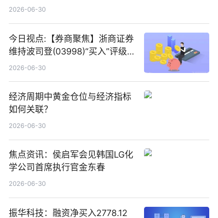
2026-06-30
今日视点:【券商聚焦】浙商证券
维持波司登(03998)“买入”评级
指其业绩高质量稳增长
2026-06-30
经济周期中黄金仓位与经济指标
如何关联？
2026-06-30
焦点资讯：侯启军会见韩国LG化
学公司首席执行官金东春
2026-06-30
振华科技：融资净买入2778.12