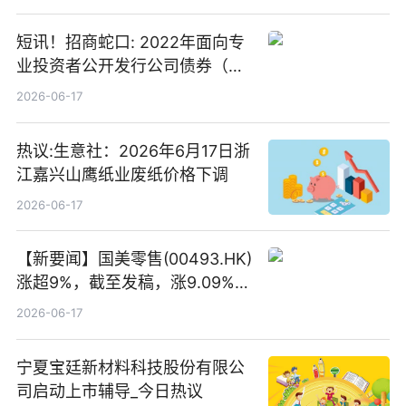
短讯！招商蛇口: 2022年面向专
业投资者公开发行公司债券（第
二期）（品种二）2026年付息公
2026-06-17
告
热议:生意社：2026年6月17日浙
江嘉兴山鹰纸业废纸价格下调
2026-06-17
【新要闻】国美零售(00493.HK)
涨超9%，截至发稿，涨9.09%，
报0.012港元，成交额37.26万港
2026-06-17
元
宁夏宝廷新材料科技股份有限公
司启动上市辅导_今日热议