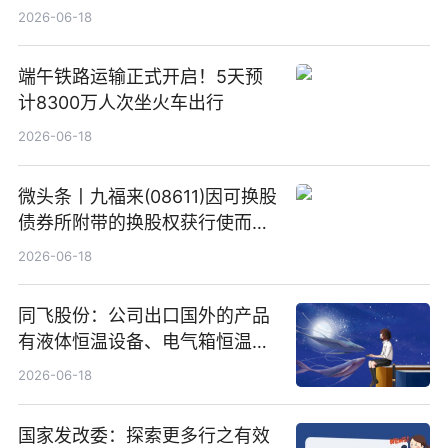
2026-06-18
端午铁路运输正式开启！5天预
计8300万人次坐火车出行
2026-06-18
微头条丨九福来(08611)因可换股
债券所附带的换股权获行使而发
行5200万股
2026-06-18
同飞股份：公司出口国外的产品
有液体恒温设备、电气箱恒温装
置、纯水冷却单元和特种换热器
2026-06-18
国家发改委：探索更多行之有效