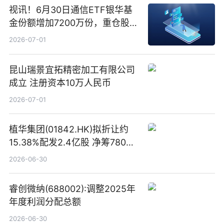
视讯！6月30日通信ETF银华基
金份额增加7200万份，重仓股新
易盛、中际旭创、立讯精密
2026-07-01
昆山瑞景宜拓精密加工有限公司
成立 注册资本10万人民币
2026-07-01
植华集团(01842.HK)拟折让约
15.38%配发2.4亿股 净筹780万
港元
2026-06-30
睿创微纳(688002):调整2025年
年度利润分配总额
2026-06-30