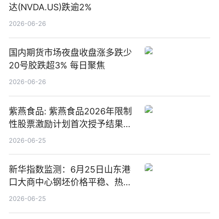
达(NVDA.US)跌逾2%
2026-06-26
国内期货市场夜盘收盘涨多跌少
20号胶跌超3% 每日聚焦
2026-06-26
紫燕食品: 紫燕食品2026年限制
性股票激励计划首次授予结果公
告-微资讯
2026-06-25
新华指数监测：6月25日山东港
口大商中心钢坯价格平稳、热轧
C料价格微幅下跌
2026-06-25