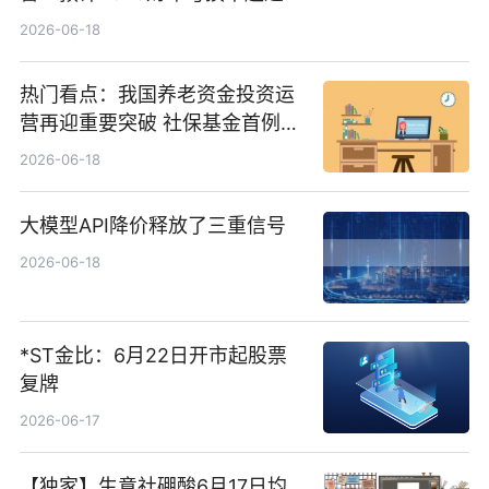
1000万港元
2026-06-18
热门看点：我国养老资金投资运
营再迎重要突破 社保基金首例期
货账户完成开立
2026-06-18
大模型API降价释放了三重信号
2026-06-18
*ST金比：6月22日开市起股票
复牌
2026-06-17
【独家】生意社硼酸6月17日均