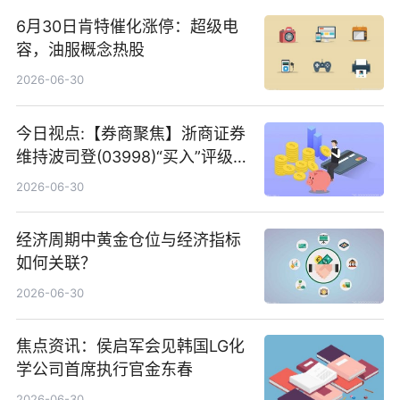
6月30日肯特催化涨停：超级电
容，油服概念热股
2026-06-30
今日视点:【券商聚焦】浙商证券
维持波司登(03998)“买入”评级
指其业绩高质量稳增长
2026-06-30
经济周期中黄金仓位与经济指标
如何关联？
2026-06-30
焦点资讯：侯启军会见韩国LG化
学公司首席执行官金东春
2026-06-30