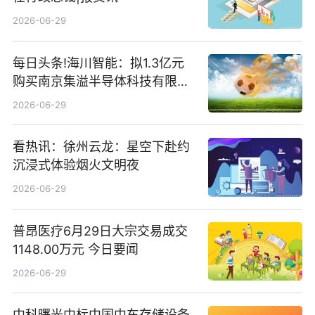
2026-06-29
每日头条!海川智能：拟1.3亿元
购买南京集溢半导体科技有限公
司15.3%股权
2026-06-29
看热讯：徐州云龙：星空下赴约
沉浸式体验烟火文明夜
2026-06-29
普昂医疗6月29日大宗交易成交
1148.00万元 今日要闻
2026-06-29
中科曙光中标中国中车存储设备