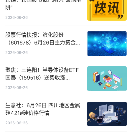
阱”
2026-06-26
股票行情快报：滨化股份
（601678）6月26日主力资金净
卖出5964.34万元
2026-06-26
聚焦：三连阳！半导体设备ETF
国泰（159516）逆势收涨
3.5%，近10日累计净流入超65
2026-06-26
亿元
生意社：6月26日 四川地区金属
硅421#硅价格行情
2026-06-26