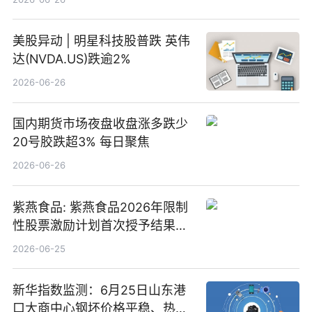
美股异动 | 明星科技股普跌 英伟
达(NVDA.US)跌逾2%
2026-06-26
国内期货市场夜盘收盘涨多跌少
20号胶跌超3% 每日聚焦
2026-06-26
紫燕食品: 紫燕食品2026年限制
性股票激励计划首次授予结果公
告-微资讯
2026-06-25
新华指数监测：6月25日山东港
口大商中心钢坯价格平稳、热轧