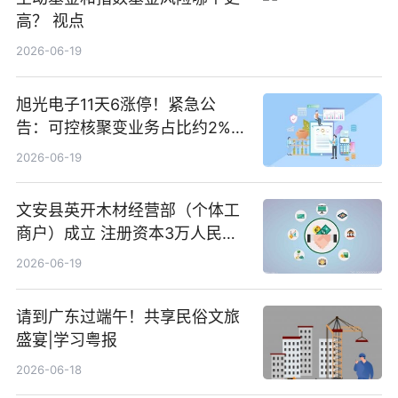
高？ 视点
2026-06-19
旭光电子11天6涨停！紧急公
告：可控核聚变业务占比约2%！
前沿热点
2026-06-19
文安县英开木材经营部（个体工
商户）成立 注册资本3万人民币
新要闻
2026-06-19
请到广东过端午！共享民俗文旅
盛宴|学习粤报
2026-06-18