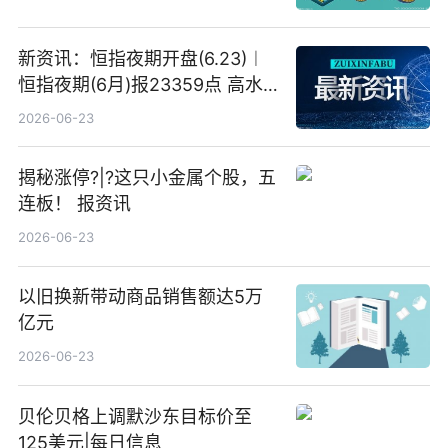
新资讯：恒指夜期开盘(6.23)︱
恒指夜期(6月)报23359点 高水
23点
2026-06-23
揭秘涨停?|?这只小金属个股，五
连板！ 报资讯
2026-06-23
以旧换新带动商品销售额达5万
亿元
2026-06-23
贝伦贝格上调默沙东目标价至
125美元|每日信息