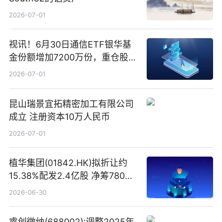
2026-07-01
视讯！6月30日通信ETF银华基
金份额增加7200万份，重仓股新
易盛、中际旭创、立讯精密
2026-07-01
昆山瑞景宜拓精密加工有限公司
成立 注册资本10万人民币
2026-07-01
植华集团(01842.HK)拟折让约
15.38%配发2.4亿股 净筹780万
港元
2026-06-30
睿创微纳(688002):调整2025年