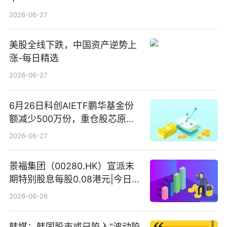
2026-06-27
美股全线下跌，中国资产逆势上
涨-每日精选
2026-06-27
6月26日科创AIETF鹏华基金份
额减少500万份，重仓股芯原股
份、寒武纪、澜起科技 观速讯
2026-06-27
景福集团（00280.HK）宣派末
期特别股息每股0.08港元|今日快
看
2026-06-26
韩媒：韩国股市或已陷入“波动陷