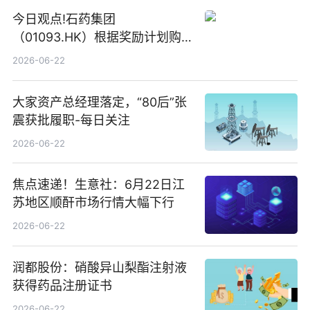
今日观点!石药集团
（01093.HK）根据奖励计划购
回580万股
2026-06-22
大家资产总经理落定，“80后”张
震获批履职-每日关注
2026-06-22
焦点速递！生意社：6月22日江
苏地区顺酐市场行情大幅下行
2026-06-22
润都股份：硝酸异山梨酯注射液
获得药品注册证书
2026-06-22