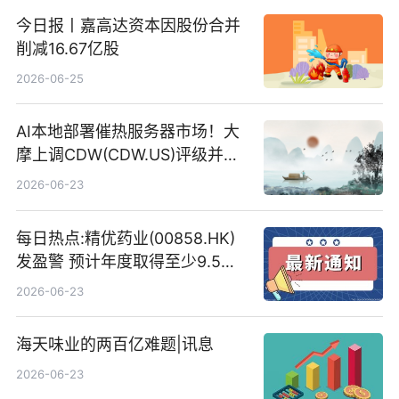
今日报丨嘉高达资本因股份合并
削减16.67亿股
2026-06-25
AI本地部署催热服务器市场！大
摩上调CDW(CDW.US)评级并看
高IBM(IBM.US)戴尔(DELL.US)
2026-06-23
目标价
每日热点:精优药业(00858.HK)
发盈警 预计年度取得至少9.5亿
港元的亏损 同比盈转亏
2026-06-23
海天味业的两百亿难题|讯息
2026-06-23