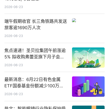
2026-06-23
端午假期收官 长三角铁路共发送
旅客逾1690万人次
2026-06-23
焦点速递！圣贝拉集团午前涨逾
5% 拟收购弗蕾亚旗下月子会所
业务少数股权
2026-06-23
最新消息：6月22日有色金属
ETF国泰基金份额减少100万
份，重仓股紫金矿业、洛阳钼
2026-06-23
业、北方稀土
热文：智能眼镜行业隐私保护受