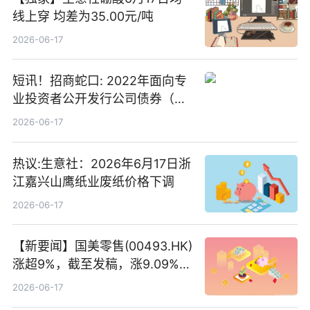
线上穿 均差为35.00元/吨
2026-06-17
短讯！招商蛇口: 2022年面向专
业投资者公开发行公司债券（第
二期）（品种二）2026年付息公
2026-06-17
告
热议:生意社：2026年6月17日浙
江嘉兴山鹰纸业废纸价格下调
2026-06-17
【新要闻】国美零售(00493.HK)
涨超9%，截至发稿，涨9.09%，
报0.012港元，成交额37.26万港
2026-06-17
元