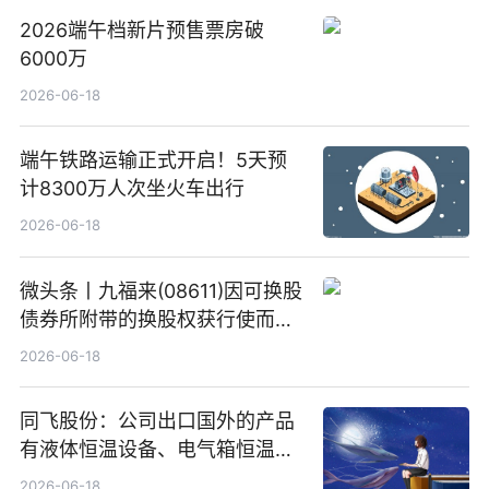
2026端午档新片预售票房破
6000万
2026-06-18
端午铁路运输正式开启！5天预
计8300万人次坐火车出行
2026-06-18
微头条丨九福来(08611)因可换股
债券所附带的换股权获行使而发
行5200万股
2026-06-18
同飞股份：公司出口国外的产品
有液体恒温设备、电气箱恒温装
置、纯水冷却单元和特种换热器
2026-06-18