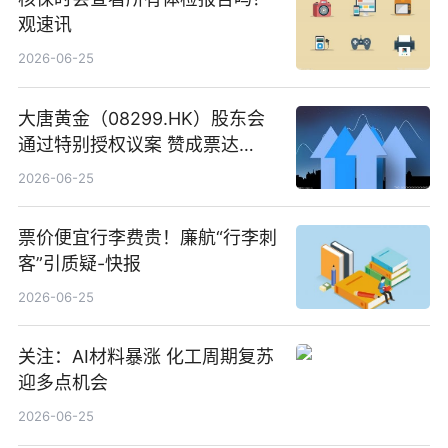
观速讯
2026-06-25
大唐黄金（08299.HK）股东会
通过特别授权议案 赞成票达
100%_新动态
2026-06-25
票价便宜行李费贵！廉航“行李刺
客”引质疑-快报
2026-06-25
关注：AI材料暴涨 化工周期复苏
迎多点机会
2026-06-25