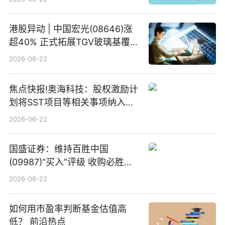
港股异动 | 中国宏光(08646)涨
超40% 正式拓展TGV玻璃基覆铜
板新材料业务
2026-06-22
焦点快报!奥海科技：股权激励计
划将SST项目等相关事项纳入专
项业务发展考核指标
2026-06-22
国盛证券：维持百胜中国
(09987)“买入”评级 收购必胜客
中国增厚利润加速成长 信息
2026-06-22
如何用市盈率判断基金估值高
低？ 前沿热点