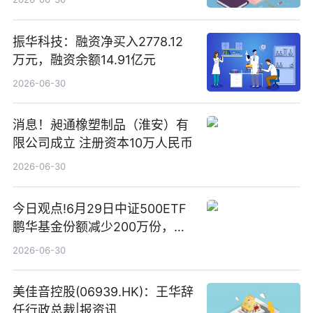
振华科技：融资净买入2778.12
万元，融资余额14.91亿元
2026-06-30
消息！昶通橡塑制品（淮安）有
限公司成立 注册资本10万人民币
2026-06-30
今日观点!6月29日中证500ETF
鹏华基金份额减少200万份，重
仓股亨通光电、赤峰黄金、佰维
2026-06-30
存储
美佳音控股(06939.HK)：王华辞
任行政总裁|报资讯