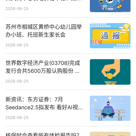
C料价格微幅下跌
2026-06-25
苏州市相城区黄桥中心幼儿园举
办小班、托班新生家长会
2026-06-25
世界数字经济产业(03708)完成
发行合共5600万股认购股份 净
筹约1007万港元 独家焦点
2026-06-25
新资讯：东方证券：7月
Seedance2.5拟发布 看好AI视频
创作工作流进一步提效
2026-06-25
核保时会查看所有体检报告吗？