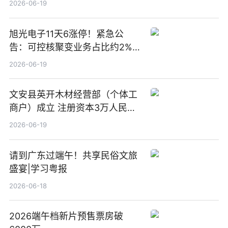
2026-06-19
旭光电子11天6涨停！紧急公
告：可控核聚变业务占比约2%！
前沿热点
2026-06-19
文安县英开木材经营部（个体工
商户）成立 注册资本3万人民币
新要闻
2026-06-19
请到广东过端午！共享民俗文旅
盛宴|学习粤报
2026-06-18
2026端午档新片预售票房破