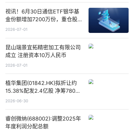
视讯！6月30日通信ETF银华基
金份额增加7200万份，重仓股新
易盛、中际旭创、立讯精密
2026-07-01
昆山瑞景宜拓精密加工有限公司
成立 注册资本10万人民币
2026-07-01
植华集团(01842.HK)拟折让约
15.38%配发2.4亿股 净筹780万
港元
2026-06-30
睿创微纳(688002):调整2025年
年度利润分配总额