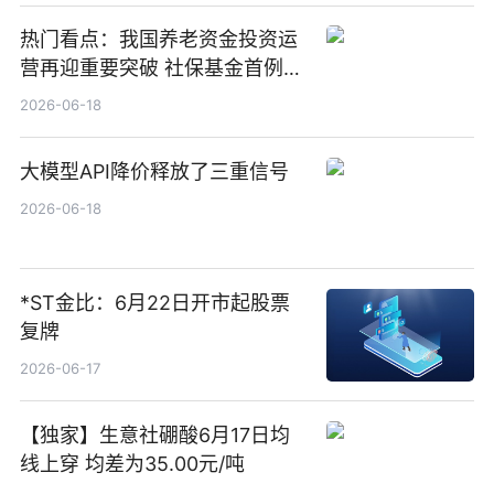
热门看点：我国养老资金投资运
营再迎重要突破 社保基金首例期
货账户完成开立
2026-06-18
大模型API降价释放了三重信号
2026-06-18
*ST金比：6月22日开市起股票
复牌
2026-06-17
【独家】生意社硼酸6月17日均
线上穿 均差为35.00元/吨