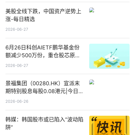
美股全线下跌，中国资产逆势上
涨-每日精选
2026-06-27
6月26日科创AIETF鹏华基金份
额减少500万份，重仓股芯原股
份、寒武纪、澜起科技 观速讯
2026-06-27
景福集团（00280.HK）宣派末
期特别股息每股0.08港元|今日快
看
2026-06-26
韩媒：韩国股市或已陷入“波动陷
阱”