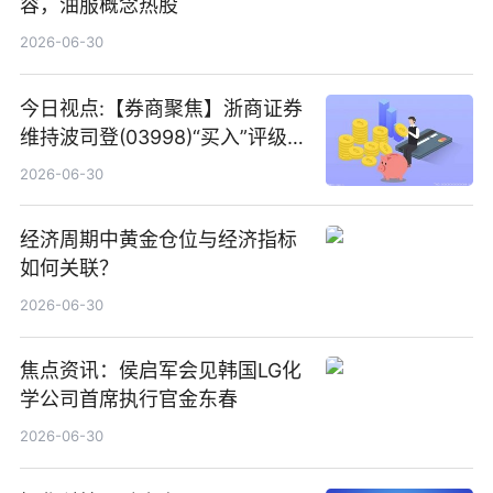
容，油服概念热股
2026-06-30
今日视点:【券商聚焦】浙商证券
维持波司登(03998)“买入”评级
指其业绩高质量稳增长
2026-06-30
经济周期中黄金仓位与经济指标
如何关联？
2026-06-30
焦点资讯：侯启军会见韩国LG化
学公司首席执行官金东春
2026-06-30