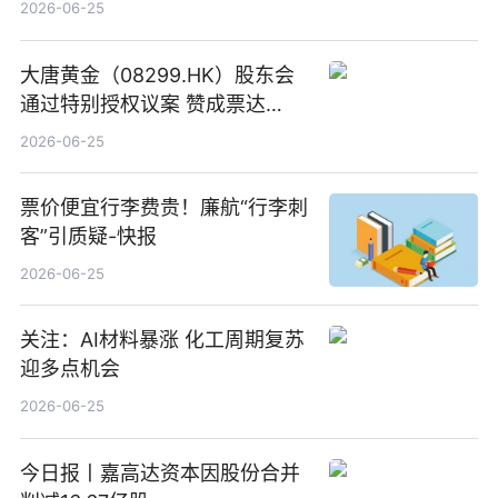
2026-06-25
大唐黄金（08299.HK）股东会
通过特别授权议案 赞成票达
100%_新动态
2026-06-25
票价便宜行李费贵！廉航“行李刺
客”引质疑-快报
2026-06-25
关注：AI材料暴涨 化工周期复苏
迎多点机会
2026-06-25
今日报丨嘉高达资本因股份合并