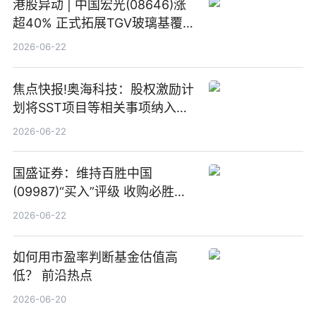
港股异动 | 中国宏光(08646)涨
超40% 正式拓展TGV玻璃基覆铜
板新材料业务
2026-06-22
焦点快报!奥海科技：股权激励计
划将SST项目等相关事项纳入专
项业务发展考核指标
2026-06-22
国盛证券：维持百胜中国
(09987)“买入”评级 收购必胜客
中国增厚利润加速成长 信息
2026-06-22
如何用市盈率判断基金估值高
低？ 前沿热点
2026-06-20