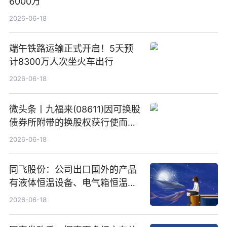
6000万
2026-06-18
端午铁路运输正式开启！5天预
计8300万人次坐火车出行
2026-06-18
微头条丨九福来(08611)因可换股
债券所附带的换股权获行使而发
行5200万股
2026-06-18
同飞股份：公司出口国外的产品
有液体恒温设备、电气箱恒温装
置、纯水冷却单元和特种换热器
2026-06-18