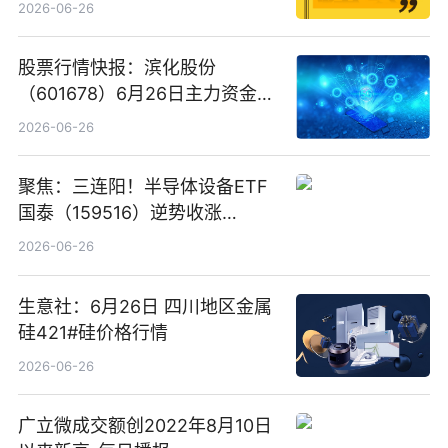
2026-06-26
股票行情快报：滨化股份
（601678）6月26日主力资金净
卖出5964.34万元
2026-06-26
聚焦：三连阳！半导体设备ETF
国泰（159516）逆势收涨
3.5%，近10日累计净流入超65
2026-06-26
亿元
生意社：6月26日 四川地区金属
硅421#硅价格行情
2026-06-26
广立微成交额创2022年8月10日