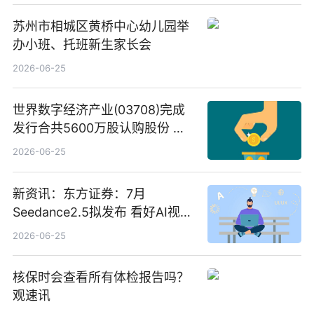
苏州市相城区黄桥中心幼儿园举
办小班、托班新生家长会
2026-06-25
世界数字经济产业(03708)完成
发行合共5600万股认购股份 净
筹约1007万港元 独家焦点
2026-06-25
新资讯：东方证券：7月
Seedance2.5拟发布 看好AI视频
创作工作流进一步提效
2026-06-25
核保时会查看所有体检报告吗？
观速讯