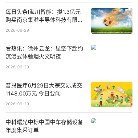
每日头条!海川智能：拟1.3亿元
购买南京集溢半导体科技有限公
司15.3%股权
2026-06-29
看热讯：徐州云龙：星空下赴约
沉浸式体验烟火文明夜
2026-06-29
普昂医疗6月29日大宗交易成交
1148.00万元 今日要闻
2026-06-29
中科曙光中标中国中车存储设备
年度集采订单