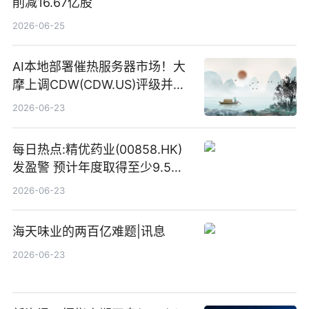
削减16.67亿股
2026-06-25
AI本地部署催热服务器市场！大
摩上调CDW(CDW.US)评级并看
高IBM(IBM.US)戴尔(DELL.US)
2026-06-23
目标价
每日热点:精优药业(00858.HK)
发盈警 预计年度取得至少9.5亿
港元的亏损 同比盈转亏
2026-06-23
海天味业的两百亿难题|讯息
2026-06-23