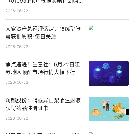
（01093.HK）根据奖励计划购
回580万股
2026-06-22
大家资产总经理落定，“80后”张
震获批履职-每日关注
2026-06-22
焦点速递！生意社：6月22日江
苏地区顺酐市场行情大幅下行
2026-06-22
润都股份：硝酸异山梨酯注射液
获得药品注册证书
2026-06-22