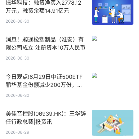
振华科技：融资净买入2778.12
万元，融资余额14.91亿元
2026-06-30
消息！昶通橡塑制品（淮安）有
限公司成立 注册资本10万人民币
2026-06-30
今日观点!6月29日中证500ETF
鹏华基金份额减少200万份，重
仓股亨通光电、赤峰黄金、佰维
2026-06-30
存储
美佳音控股(06939.HK)：王华辞
任行政总裁|报资讯
2026-06-29