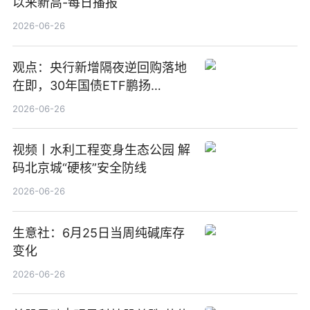
以来新高-每日播报
2026-06-26
观点：央行新增隔夜逆回购落地
在即，30年国债ETF鹏扬
(511090) 盘中小幅上涨
2026-06-26
视频丨水利工程变身生态公园 解
码北京城“硬核”安全防线
2026-06-26
生意社：6月25日当周纯碱库存
变化
2026-06-26