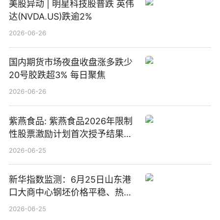
美股异动 | 明星科技股普跌 英伟
达(NVDA.US)跌逾2%
2026-06-26
国内期货市场夜盘收盘涨多跌少
20号胶跌超3% 每日聚焦
2026-06-26
紫燕食品: 紫燕食品2026年限制
性股票激励计划首次授予结果公
告-微资讯
2026-06-25
新华指数监测：6月25日山东港
口大商中心钢坯价格平稳、热轧
C料价格微幅下跌
2026-06-25