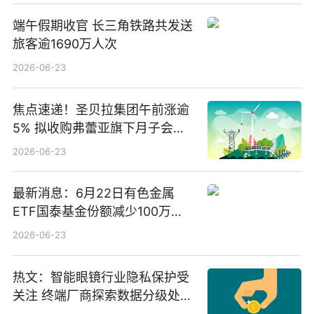
端午假期收官 长三角铁路共发送
旅客逾1690万人次
2026-06-23
焦点速递！圣贝拉集团午前涨逾
5% 拟收购弗蕾亚旗下月子会所
业务少数股权
2026-06-23
最新消息：6月22日有色金属
ETF国泰基金份额减少100万
份，重仓股紫金矿业、洛阳钼
2026-06-23
业、北方稀土
热文：智能眼镜行业隐私保护受
关注 终端厂商探索数据分级处理
等方案