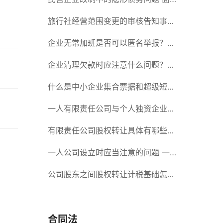
对隐形债务问题应该如何解决？
旅行社经营范围变更的审核告知事项
旅游业的发展现状和趋势
企业无常加班是否可以匿名举报？强
制加班公司没有加班费怎么办？
企业清理欠款时应注意什么问题？企
业短期借款需要注意哪些事项？
什么是中小企业集合票据和超级短期
融资券？一起来了解一下吧！
一人有限责任公司与个人独资企业的
区别 这些知识你都知道吗？
有限责任公司股权转让具体有哪些形
式？来了解下这五种形式
一人公司设立时应当注意的问题 一
人公司的特征
公司股东之间股权转让计税基础怎么
确认？公司股东之间的股权转让要符
合什么要件？
合同法