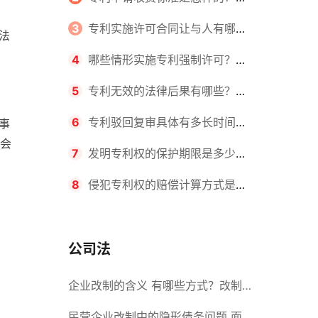
请不同类型的专利所需要的钱不同
3
专利实施许可合同让与人有哪些
法
主要义务？专利实施许可合同与专利
4
哪些情形实施专利强制许可？专
许可合同有什么区别？
利强制许可的前提条件是什么？
5
专利无效的法律后果有哪些？专
利的无效情形有哪些？
6
专利驳回复审具体有多长时间？
事
会
哪些情况下专利申请可能被驳回？
7
发明专利权的保护期限是多少
年？非专利发明人是否有专利申请
8
侵犯专利权的赔偿计算方式是什
权？
么？侵犯专利权的诉讼时效为多长时
间？
公司法
企业改制的含义 有哪些方式？改制
后国企员工属于什么性质？
民营企业改制中的隐形债务问题 面