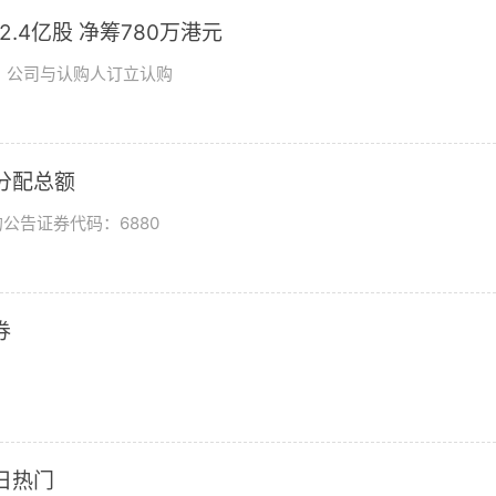
发2.4亿股 净筹780万港元
日，公司与认购人订立认购
润分配总额
公告证券代码：6880
券
日热门