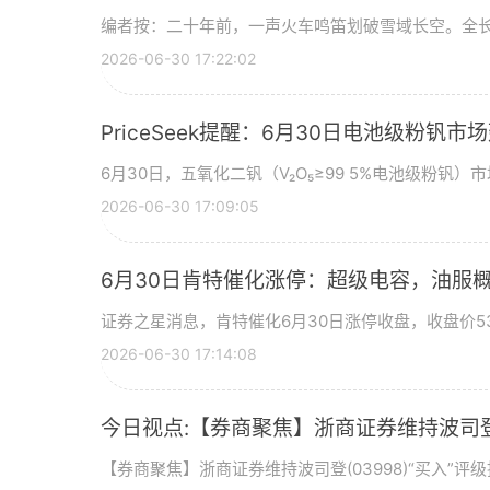
编者按：二十年前，一声火车鸣笛划破雪域长空。全长
2026-06-30 17:22:02
PriceSeek提醒：6月30日电池级粉钒
6月30日，五氧化二钒（V₂O₅≥99 5%电池级粉钒）市
2026-06-30 17:09:05
6月30日肯特催化涨停：超级电容，油服
证券之星消息，肯特催化6月30日涨停收盘，收盘价53
2026-06-30 17:14:08
今日视点:【券商聚焦】浙商证券维持波司登(
【券商聚焦】浙商证券维持波司登(03998)“买入”