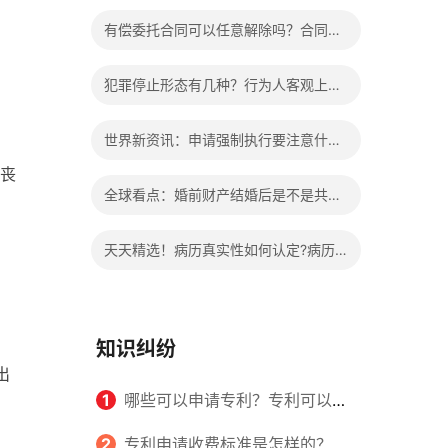
办?被执行人信息多久可以消除?
有偿委托合同可以任意解除吗？合同无
效的处理看这里|热门看点
犯罪停止形态有几种？行为人客观上实
施了中止犯罪的行为指的是什么？
世界新资讯：申请强制执行要注意什么
丧
申请法院强制执行的费用由谁出？
全球看点：婚前财产结婚后是不是共同
财产？婚前财产婚后产生的收益如何分
天天精选！病历真实性如何认定?病历
割？
书写规范是怎样的？
知识纠纷
出
1
哪些可以申请专利？专利可以同
时多个人一起申请吗？
2
专利申请收费标准是怎样的？申