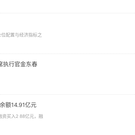
？
仓位配置与经济指标之
席执行官金东春
额14.91亿元
资买入2 88亿元，融