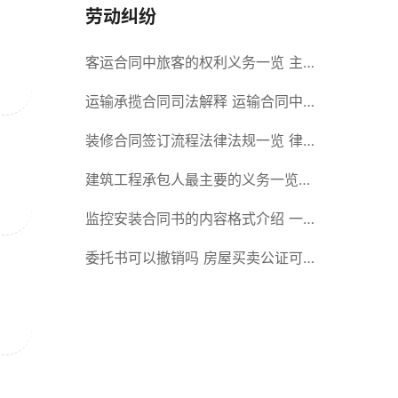
劳动纠纷
客运合同中旅客的权利义务一览 主
要包括这些内容
运输承揽合同司法解释 运输合同中
承运人的义务有哪些
装修合同签订流程法律法规一览 律
师解答
建筑工程承包人最主要的义务一览
承包合同内容介绍
监控安装合同书的内容格式介绍 一
般包括这些条款
委托书可以撤销吗 房屋买卖公证可
否撤销