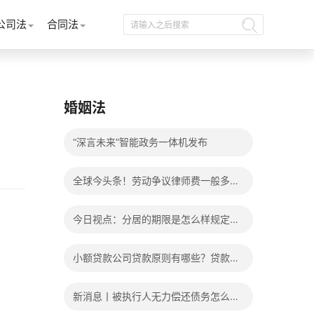
公司法
合同法
婚姻法
“深言未来”智能政务一体机发布
全球今头条！劳动争议律师费一般多少
钱？发生劳动争议如何算工资？
今日视点：分居的期限是怎么样规定
的？写分居协议如何才能有效？
小额贷款公司贷款原则有哪些？贷款不
还有什么后果？
新消息丨被执行人无力偿还债务怎么