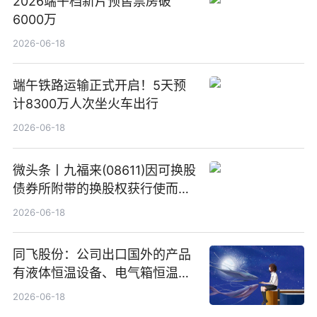
2026端午档新片预售票房破
6000万
2026-06-18
端午铁路运输正式开启！5天预
计8300万人次坐火车出行
2026-06-18
微头条丨九福来(08611)因可换股
债券所附带的换股权获行使而发
行5200万股
2026-06-18
同飞股份：公司出口国外的产品
有液体恒温设备、电气箱恒温装
置、纯水冷却单元和特种换热器
2026-06-18