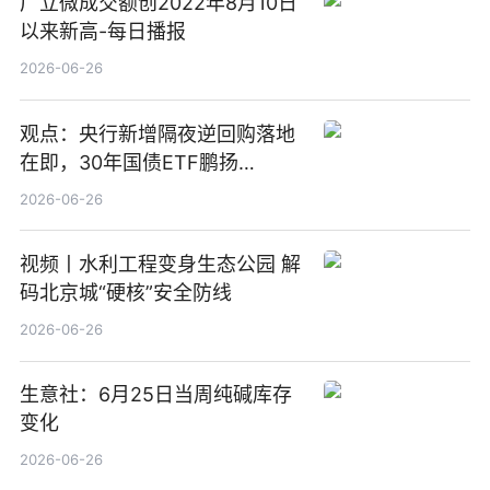
广立微成交额创2022年8月10日
以来新高-每日播报
2026-06-26
观点：央行新增隔夜逆回购落地
在即，30年国债ETF鹏扬
(511090) 盘中小幅上涨
2026-06-26
视频丨水利工程变身生态公园 解
码北京城“硬核”安全防线
2026-06-26
生意社：6月25日当周纯碱库存
变化
2026-06-26