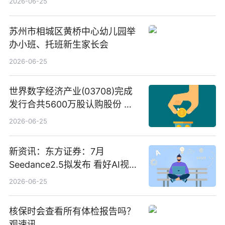
2026-06-25
苏州市相城区黄桥中心幼儿园举
办小班、托班新生家长会
2026-06-25
世界数字经济产业(03708)完成
发行合共5600万股认购股份 净
筹约1007万港元 独家焦点
2026-06-25
新资讯：东方证券：7月
Seedance2.5拟发布 看好AI视频
创作工作流进一步提效
2026-06-25
核保时会查看所有体检报告吗？
观速讯