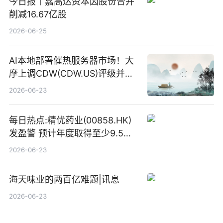
今日报丨嘉高达资本因股份合并
削减16.67亿股
2026-06-25
AI本地部署催热服务器市场！大
摩上调CDW(CDW.US)评级并看
高IBM(IBM.US)戴尔(DELL.US)
2026-06-23
目标价
每日热点:精优药业(00858.HK)
发盈警 预计年度取得至少9.5亿
港元的亏损 同比盈转亏
2026-06-23
海天味业的两百亿难题|讯息
2026-06-23