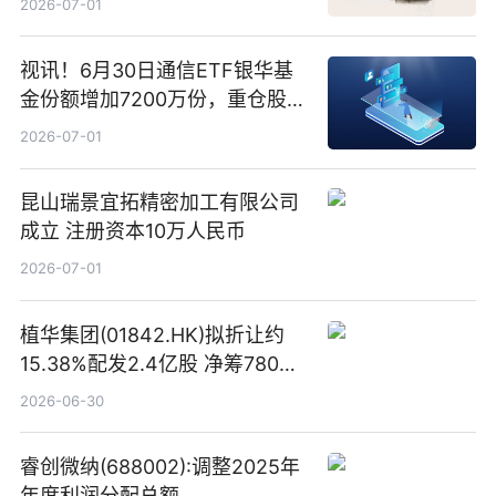
2026-07-01
视讯！6月30日通信ETF银华基
金份额增加7200万份，重仓股新
易盛、中际旭创、立讯精密
2026-07-01
昆山瑞景宜拓精密加工有限公司
成立 注册资本10万人民币
2026-07-01
植华集团(01842.HK)拟折让约
15.38%配发2.4亿股 净筹780万
港元
2026-06-30
睿创微纳(688002):调整2025年
年度利润分配总额