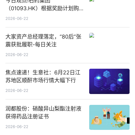
今日观点!石药集团
（01093.HK）根据奖励计划购
回580万股
2026-06-22
大家资产总经理落定，“80后”张
震获批履职-每日关注
2026-06-22
焦点速递！生意社：6月22日江
苏地区顺酐市场行情大幅下行
2026-06-22
润都股份：硝酸异山梨酯注射液
获得药品注册证书
2026-06-22