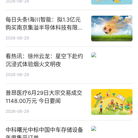
2026-06-29
每日头条!海川智能：拟1.3亿元
购买南京集溢半导体科技有限公
司15.3%股权
2026-06-29
看热讯：徐州云龙：星空下赴约
沉浸式体验烟火文明夜
2026-06-29
普昂医疗6月29日大宗交易成交
1148.00万元 今日要闻
2026-06-29
中科曙光中标中国中车存储设备
年度集采订单