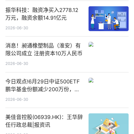
振华科技：融资净买入2778.12
万元，融资余额14.91亿元
2026-06-30
消息！昶通橡塑制品（淮安）有
限公司成立 注册资本10万人民币
2026-06-30
今日观点!6月29日中证500ETF
鹏华基金份额减少200万份，重
仓股亨通光电、赤峰黄金、佰维
2026-06-30
存储
美佳音控股(06939.HK)：王华辞
任行政总裁|报资讯