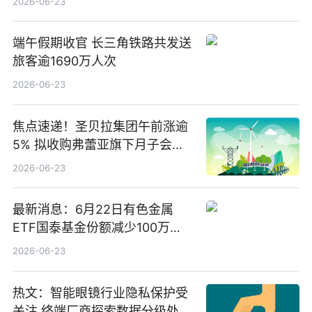
2026-06-23
端午假期收官 长三角铁路共发送
旅客逾1690万人次
2026-06-23
焦点速递！圣贝拉集团午前涨逾
5% 拟收购弗蕾亚旗下月子会所
业务少数股权
2026-06-23
最新消息：6月22日有色金属
ETF国泰基金份额减少100万
份，重仓股紫金矿业、洛阳钼
2026-06-23
业、北方稀土
热文：智能眼镜行业隐私保护受
关注 终端厂商探索数据分级处理