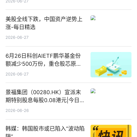
2026-06-27
美股全线下跌，中国资产逆势上
涨-每日精选
2026-06-27
6月26日科创AIETF鹏华基金份
额减少500万份，重仓股芯原股
份、寒武纪、澜起科技 观速讯
2026-06-27
景福集团（00280.HK）宣派末
期特别股息每股0.08港元|今日快
看
2026-06-26
韩媒：韩国股市或已陷入“波动陷
阱”