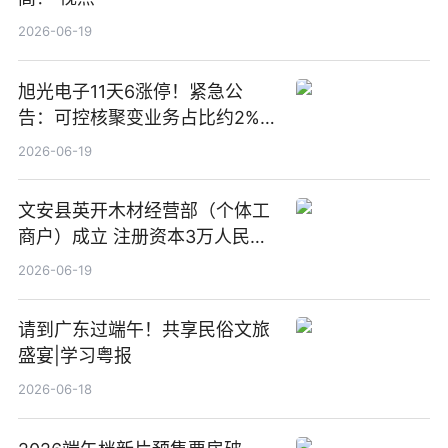
2026-06-19
旭光电子11天6涨停！紧急公
告：可控核聚变业务占比约2%！
前沿热点
2026-06-19
文安县英开木材经营部（个体工
商户）成立 注册资本3万人民币
新要闻
2026-06-19
请到广东过端午！共享民俗文旅
盛宴|学习粤报
2026-06-18