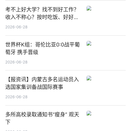
考不上好大学？找不到好工作？
收入不称心？按时吃饭、好好睡
觉
2026-06-28
世界杯K组：哥伦比亚0:0战平葡
萄牙 携手晋级
2026-06-28
【报资讯】内蒙古多名运动员入
选国家集训备战国际赛事
2026-06-28
多所高校录取通知书“瘦身” 观天
下