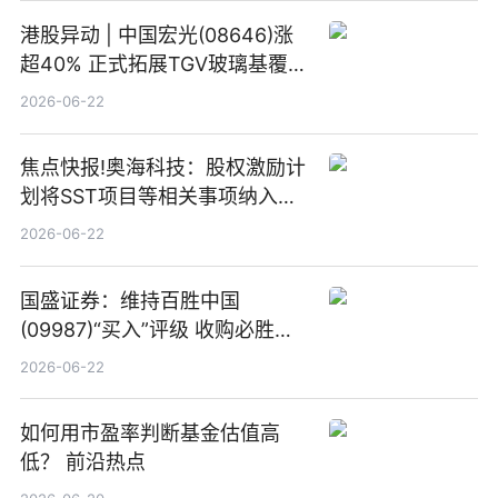
港股异动 | 中国宏光(08646)涨
超40% 正式拓展TGV玻璃基覆铜
板新材料业务
2026-06-22
焦点快报!奥海科技：股权激励计
划将SST项目等相关事项纳入专
项业务发展考核指标
2026-06-22
国盛证券：维持百胜中国
(09987)“买入”评级 收购必胜客
中国增厚利润加速成长 信息
2026-06-22
如何用市盈率判断基金估值高
低？ 前沿热点