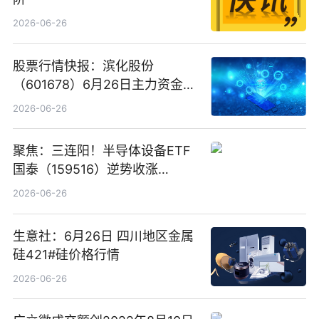
2026-06-26
股票行情快报：滨化股份
（601678）6月26日主力资金净
卖出5964.34万元
2026-06-26
聚焦：三连阳！半导体设备ETF
国泰（159516）逆势收涨
3.5%，近10日累计净流入超65
2026-06-26
亿元
生意社：6月26日 四川地区金属
硅421#硅价格行情
2026-06-26