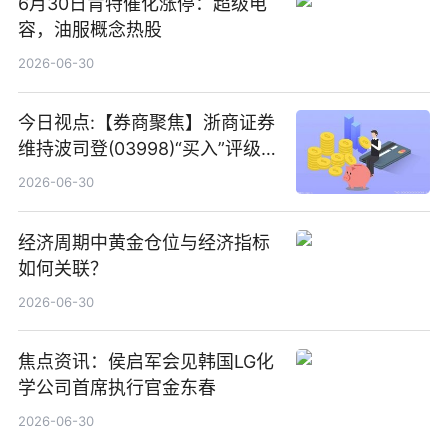
6月30日肯特催化涨停：超级电
容，油服概念热股
2026-06-30
今日视点:【券商聚焦】浙商证券
维持波司登(03998)“买入”评级
指其业绩高质量稳增长
2026-06-30
经济周期中黄金仓位与经济指标
如何关联？
2026-06-30
焦点资讯：侯启军会见韩国LG化
学公司首席执行官金东春
2026-06-30