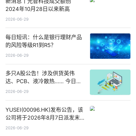
新消息丨光智科技成交额创
2024年10月28日以来新高
2026-06-29
每日短讯：什么是银行理财产品
的风险等级R1到R5？
2026-06-29
多只A股公告！涉及供货英伟
达、PCB、液冷散热…… 今日快
讯
2026-06-29
YUSEI(00096.HK)发布公告，该
公司将于2026年8月7日派发末
期股息每股人民币0.013元 每日
2026-06-29
焦点