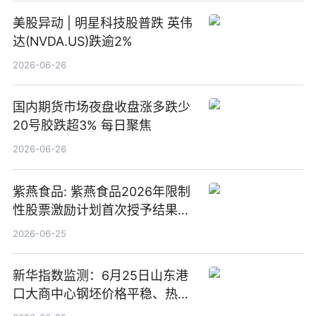
美股异动 | 明星科技股普跌 英伟
达(NVDA.US)跌逾2%
2026-06-26
国内期货市场夜盘收盘涨多跌少
20号胶跌超3% 每日聚焦
2026-06-26
紫燕食品: 紫燕食品2026年限制
性股票激励计划首次授予结果公
告-微资讯
2026-06-25
新华指数监测：6月25日山东港
口大商中心钢坯价格平稳、热轧
C料价格微幅下跌