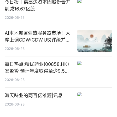
今日报丨嘉高达资本因股份合并
削减16.67亿股
2026-06-25
AI本地部署催热服务器市场！大
摩上调CDW(CDW.US)评级并看
高IBM(IBM.US)戴尔(DELL.US)
2026-06-23
目标价
每日热点:精优药业(00858.HK)
发盈警 预计年度取得至少9.5亿
港元的亏损 同比盈转亏
2026-06-23
海天味业的两百亿难题|讯息
2026-06-23