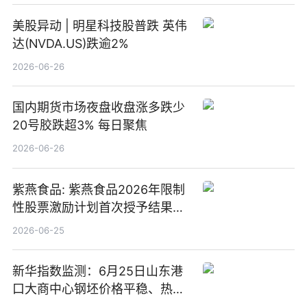
美股异动 | 明星科技股普跌 英伟
达(NVDA.US)跌逾2%
2026-06-26
国内期货市场夜盘收盘涨多跌少
20号胶跌超3% 每日聚焦
2026-06-26
紫燕食品: 紫燕食品2026年限制
性股票激励计划首次授予结果公
告-微资讯
2026-06-25
新华指数监测：6月25日山东港
口大商中心钢坯价格平稳、热轧
C料价格微幅下跌