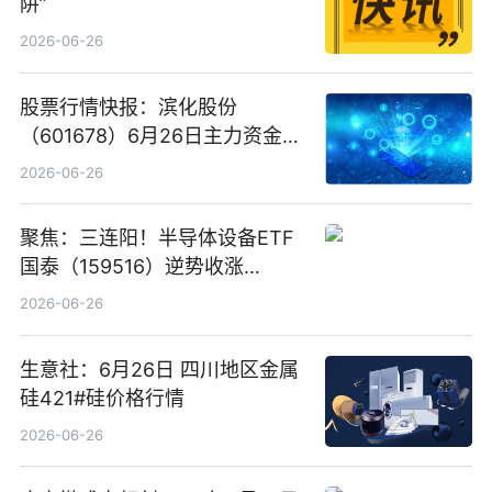
阱”
2026-06-26
股票行情快报：滨化股份
（601678）6月26日主力资金净
卖出5964.34万元
2026-06-26
聚焦：三连阳！半导体设备ETF
国泰（159516）逆势收涨
3.5%，近10日累计净流入超65
2026-06-26
亿元
生意社：6月26日 四川地区金属
硅421#硅价格行情
2026-06-26