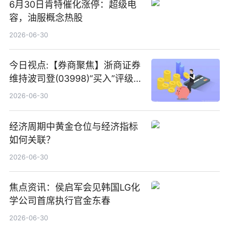
6月30日肯特催化涨停：超级电
容，油服概念热股
2026-06-30
今日视点:【券商聚焦】浙商证券
维持波司登(03998)“买入”评级
指其业绩高质量稳增长
2026-06-30
经济周期中黄金仓位与经济指标
如何关联？
2026-06-30
焦点资讯：侯启军会见韩国LG化
学公司首席执行官金东春
2026-06-30