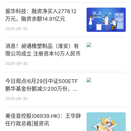
振华科技：融资净买入2778.12
万元，融资余额14.91亿元
2026-06-30
消息！昶通橡塑制品（淮安）有
限公司成立 注册资本10万人民币
2026-06-30
今日观点!6月29日中证500ETF
鹏华基金份额减少200万份，重
仓股亨通光电、赤峰黄金、佰维
2026-06-30
存储
美佳音控股(06939.HK)：王华辞
任行政总裁|报资讯