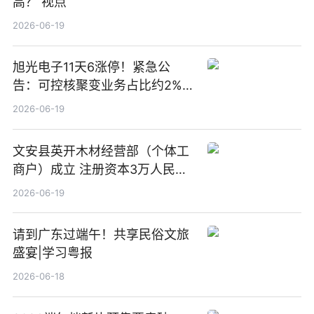
高？ 视点
2026-06-19
旭光电子11天6涨停！紧急公
告：可控核聚变业务占比约2%！
前沿热点
2026-06-19
文安县英开木材经营部（个体工
商户）成立 注册资本3万人民币
新要闻
2026-06-19
请到广东过端午！共享民俗文旅
盛宴|学习粤报
2026-06-18