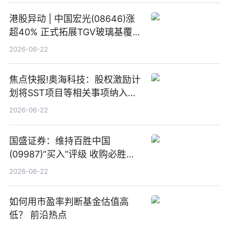
港股异动 | 中国宏光(08646)涨
超40% 正式拓展TGV玻璃基覆铜
板新材料业务
2026-06-22
焦点快报!奥海科技：股权激励计
划将SST项目等相关事项纳入专
项业务发展考核指标
2026-06-22
国盛证券：维持百胜中国
(09987)“买入”评级 收购必胜客
中国增厚利润加速成长 信息
2026-06-22
如何用市盈率判断基金估值高
低？ 前沿热点