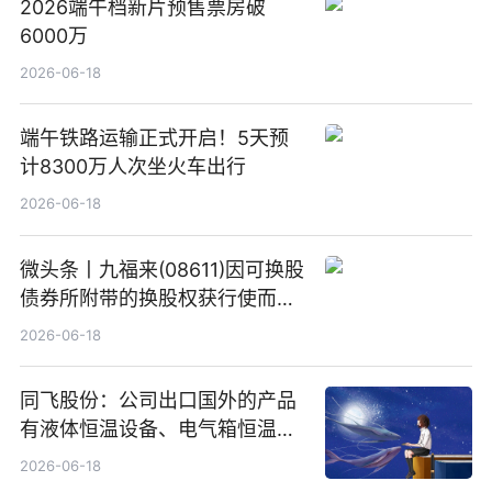
2026端午档新片预售票房破
6000万
2026-06-18
端午铁路运输正式开启！5天预
计8300万人次坐火车出行
2026-06-18
微头条丨九福来(08611)因可换股
债券所附带的换股权获行使而发
行5200万股
2026-06-18
同飞股份：公司出口国外的产品
有液体恒温设备、电气箱恒温装
置、纯水冷却单元和特种换热器
2026-06-18