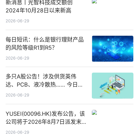
新消息丨光智科技成交额创
2024年10月28日以来新高
2026-06-29
每日短讯：什么是银行理财产品
的风险等级R1到R5？
2026-06-29
多只A股公告！涉及供货英伟
达、PCB、液冷散热…… 今日快
讯
2026-06-29
YUSEI(00096.HK)发布公告，该
公司将于2026年8月7日派发末
期股息每股人民币0.013元 每日
2026-06-29
焦点