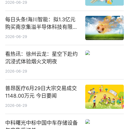
2026-06-29
每日头条!海川智能：拟1.3亿元
购买南京集溢半导体科技有限公
司15.3%股权
2026-06-29
看热讯：徐州云龙：星空下赴约
沉浸式体验烟火文明夜
2026-06-29
普昂医疗6月29日大宗交易成交
1148.00万元 今日要闻
2026-06-29
中科曙光中标中国中车存储设备