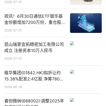
2026-07-01
视讯！6月30日通信ETF银华基
金份额增加7200万份，重仓股新
易盛、中际旭创、立讯精密
2026-07-01
昆山瑞景宜拓精密加工有限公司
成立 注册资本10万人民币
2026-07-01
植华集团(01842.HK)拟折让约
15.38%配发2.4亿股 净筹780万
港元
2026-06-30
睿创微纳(688002):调整2025年