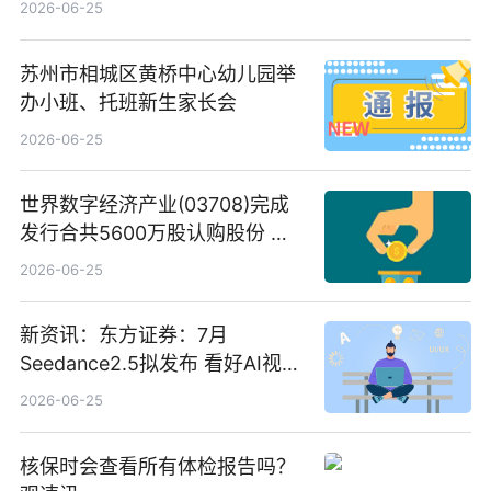
2026-06-25
苏州市相城区黄桥中心幼儿园举
办小班、托班新生家长会
2026-06-25
世界数字经济产业(03708)完成
发行合共5600万股认购股份 净
筹约1007万港元 独家焦点
2026-06-25
新资讯：东方证券：7月
Seedance2.5拟发布 看好AI视频
创作工作流进一步提效
2026-06-25
核保时会查看所有体检报告吗？