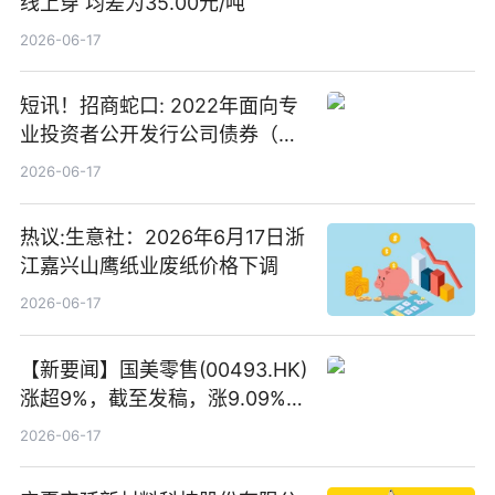
线上穿 均差为35.00元/吨
2026-06-17
短讯！招商蛇口: 2022年面向专
业投资者公开发行公司债券（第
二期）（品种二）2026年付息公
2026-06-17
告
热议:生意社：2026年6月17日浙
江嘉兴山鹰纸业废纸价格下调
2026-06-17
【新要闻】国美零售(00493.HK)
涨超9%，截至发稿，涨9.09%，
报0.012港元，成交额37.26万港
2026-06-17
元