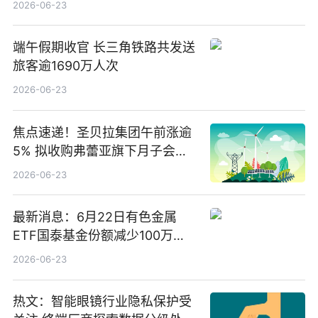
2026-06-23
端午假期收官 长三角铁路共发送
旅客逾1690万人次
2026-06-23
焦点速递！圣贝拉集团午前涨逾
5% 拟收购弗蕾亚旗下月子会所
业务少数股权
2026-06-23
最新消息：6月22日有色金属
ETF国泰基金份额减少100万
份，重仓股紫金矿业、洛阳钼
2026-06-23
业、北方稀土
热文：智能眼镜行业隐私保护受