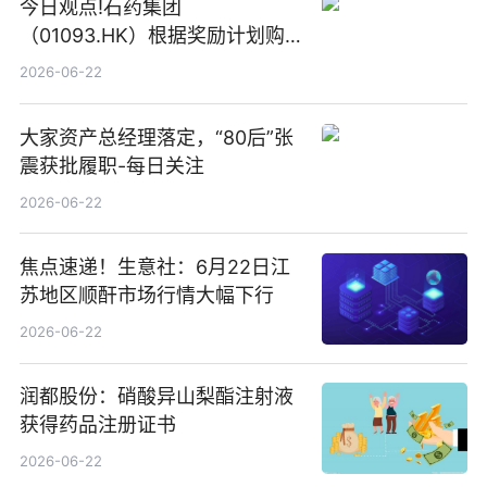
今日观点!石药集团
（01093.HK）根据奖励计划购
回580万股
2026-06-22
大家资产总经理落定，“80后”张
震获批履职-每日关注
2026-06-22
焦点速递！生意社：6月22日江
苏地区顺酐市场行情大幅下行
2026-06-22
润都股份：硝酸异山梨酯注射液
获得药品注册证书
2026-06-22