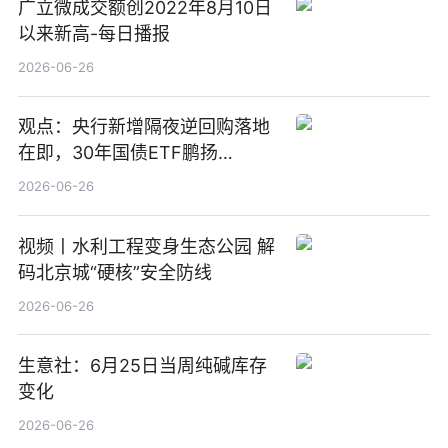
广立微成交额创2022年8月10日
以来新高-每日播报
2026-06-26
观点：央行新增隔夜逆回购落地
在即，30年国债ETF鹏扬
(511090) 盘中小幅上涨
2026-06-26
视频丨水利工程变身生态公园 解
码北京城“硬核”安全防线
2026-06-26
生意社：6月25日当周纯碱库存
变化
2026-06-26