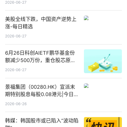
2026-06-27
美股全线下跌，中国资产逆势上
涨-每日精选
2026-06-27
6月26日科创AIETF鹏华基金份
额减少500万份，重仓股芯原股
份、寒武纪、澜起科技 观速讯
2026-06-27
景福集团（00280.HK）宣派末
期特别股息每股0.08港元|今日快
看
2026-06-26
韩媒：韩国股市或已陷入“波动陷