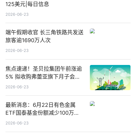
125美元|每日信息
2026-06-23
端午假期收官 长三角铁路共发送
旅客逾1690万人次
2026-06-23
焦点速递！圣贝拉集团午前涨逾
5% 拟收购弗蕾亚旗下月子会所
业务少数股权
2026-06-23
最新消息：6月22日有色金属
ETF国泰基金份额减少100万
份，重仓股紫金矿业、洛阳钼
2026-06-23
业、北方稀土