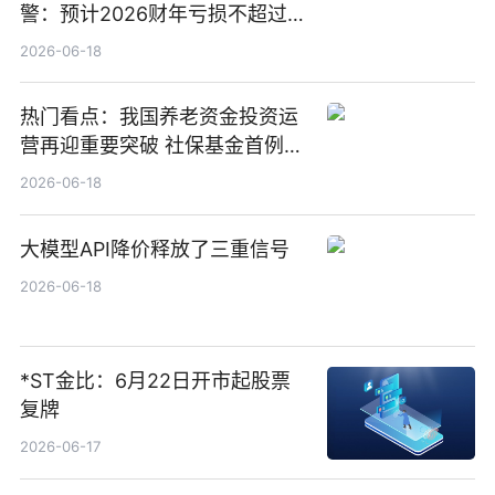
警：预计2026财年亏损不超过
1000万港元
2026-06-18
热门看点：我国养老资金投资运
营再迎重要突破 社保基金首例期
货账户完成开立
2026-06-18
大模型API降价释放了三重信号
2026-06-18
*ST金比：6月22日开市起股票
复牌
2026-06-17