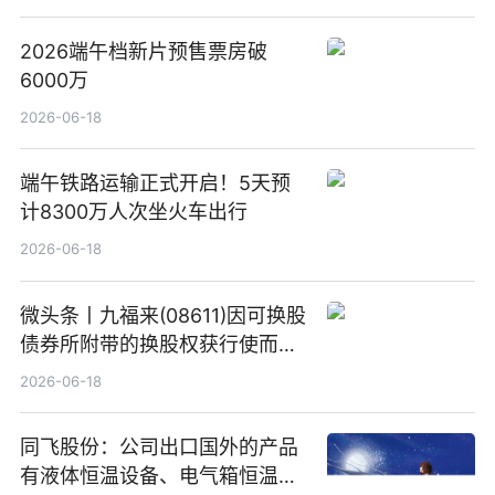
2026端午档新片预售票房破
6000万
2026-06-18
端午铁路运输正式开启！5天预
计8300万人次坐火车出行
2026-06-18
微头条丨九福来(08611)因可换股
债券所附带的换股权获行使而发
行5200万股
2026-06-18
同飞股份：公司出口国外的产品
有液体恒温设备、电气箱恒温装