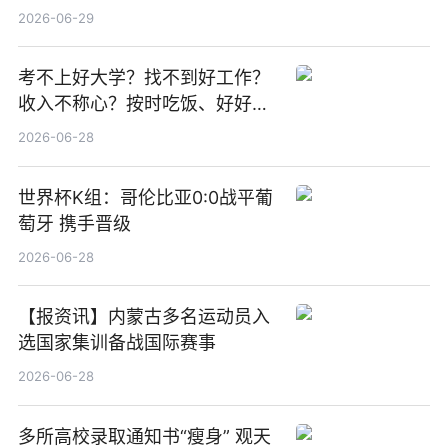
期股息每股人民币0.013元 每日
2026-06-29
焦点
考不上好大学？找不到好工作？
收入不称心？按时吃饭、好好睡
觉
2026-06-28
世界杯K组：哥伦比亚0:0战平葡
萄牙 携手晋级
2026-06-28
【报资讯】内蒙古多名运动员入
选国家集训备战国际赛事
2026-06-28
多所高校录取通知书“瘦身” 观天