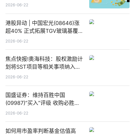
2026-06-22
港股异动 | 中国宏光(08646)涨
超40% 正式拓展TGV玻璃基覆铜
板新材料业务
2026-06-22
焦点快报!奥海科技：股权激励计
划将SST项目等相关事项纳入专
项业务发展考核指标
2026-06-22
国盛证券：维持百胜中国
(09987)“买入”评级 收购必胜客
中国增厚利润加速成长 信息
2026-06-22
如何用市盈率判断基金估值高