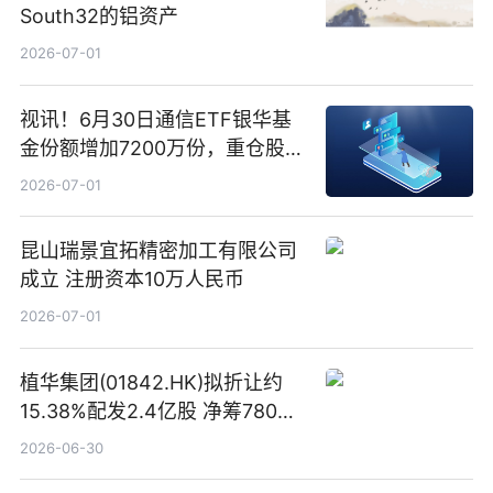
South32的铝资产
2026-07-01
视讯！6月30日通信ETF银华基
金份额增加7200万份，重仓股新
易盛、中际旭创、立讯精密
2026-07-01
昆山瑞景宜拓精密加工有限公司
成立 注册资本10万人民币
2026-07-01
植华集团(01842.HK)拟折让约
15.38%配发2.4亿股 净筹780万
港元
2026-06-30