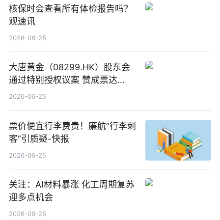
核保时会查看所有体检报告吗？
观速讯
2026-06-25
大唐黄金（08299.HK）股东会
通过特别授权议案 赞成票达
100%_新动态
2026-06-25
票价便宜行李费贵！廉航“行李刺
客”引质疑-快报
2026-06-25
关注：AI材料暴涨 化工周期复苏
迎多点机会
2026-06-25