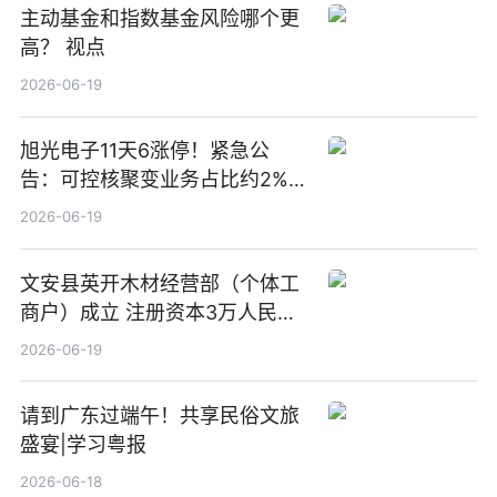
主动基金和指数基金风险哪个更
高？ 视点
2026-06-19
旭光电子11天6涨停！紧急公
告：可控核聚变业务占比约2%！
前沿热点
2026-06-19
文安县英开木材经营部（个体工
商户）成立 注册资本3万人民币
新要闻
2026-06-19
请到广东过端午！共享民俗文旅
盛宴|学习粤报
2026-06-18