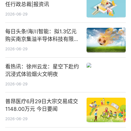
任行政总裁|报资讯
2026-06-29
每日头条!海川智能：拟1.3亿元
购买南京集溢半导体科技有限公
司15.3%股权
2026-06-29
看热讯：徐州云龙：星空下赴约
沉浸式体验烟火文明夜
2026-06-29
普昂医疗6月29日大宗交易成交
1148.00万元 今日要闻
2026-06-29