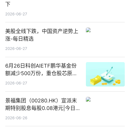
下
2026-06-27
美股全线下跌，中国资产逆势上
涨-每日精选
2026-06-27
6月26日科创AIETF鹏华基金份
额减少500万份，重仓股芯原股
份、寒武纪、澜起科技 观速讯
2026-06-27
景福集团（00280.HK）宣派末
期特别股息每股0.08港元|今日快
看
2026-06-26