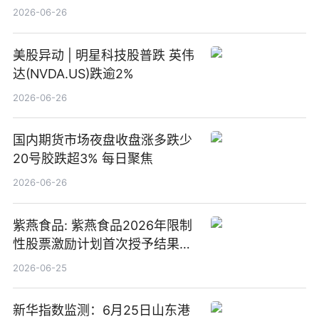
2026-06-26
美股异动 | 明星科技股普跌 英伟
达(NVDA.US)跌逾2%
2026-06-26
国内期货市场夜盘收盘涨多跌少
20号胶跌超3% 每日聚焦
2026-06-26
紫燕食品: 紫燕食品2026年限制
性股票激励计划首次授予结果公
告-微资讯
2026-06-25
新华指数监测：6月25日山东港