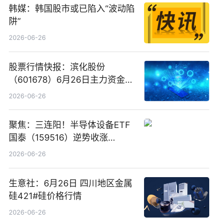
韩媒：韩国股市或已陷入“波动陷
阱”
2026-06-26
股票行情快报：滨化股份
（601678）6月26日主力资金净
卖出5964.34万元
2026-06-26
聚焦：三连阳！半导体设备ETF
国泰（159516）逆势收涨
3.5%，近10日累计净流入超65
2026-06-26
亿元
生意社：6月26日 四川地区金属
硅421#硅价格行情
2026-06-26