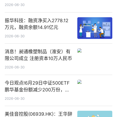
2026-06-30
振华科技：融资净买入2778.12
万元，融资余额14.91亿元
2026-06-30
消息！昶通橡塑制品（淮安）有
限公司成立 注册资本10万人民币
2026-06-30
今日观点!6月29日中证500ETF
鹏华基金份额减少200万份，重
仓股亨通光电、赤峰黄金、佰维
2026-06-30
存储
美佳音控股(06939.HK)：王华辞