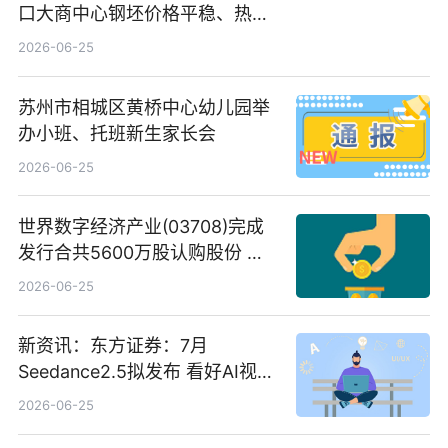
口大商中心钢坯价格平稳、热轧
C料价格微幅下跌
2026-06-25
苏州市相城区黄桥中心幼儿园举
办小班、托班新生家长会
2026-06-25
世界数字经济产业(03708)完成
发行合共5600万股认购股份 净
筹约1007万港元 独家焦点
2026-06-25
新资讯：东方证券：7月
Seedance2.5拟发布 看好AI视频
创作工作流进一步提效
2026-06-25