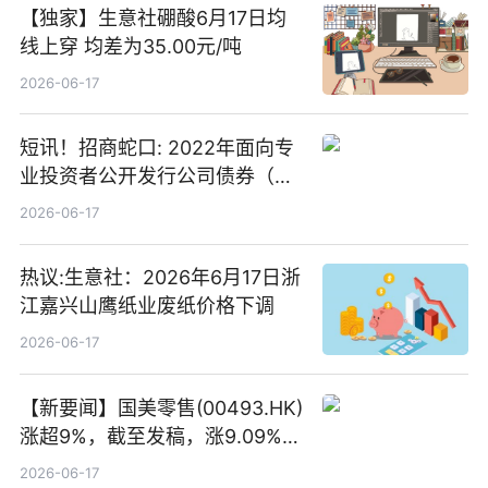
【独家】生意社硼酸6月17日均
线上穿 均差为35.00元/吨
2026-06-17
短讯！招商蛇口: 2022年面向专
业投资者公开发行公司债券（第
二期）（品种二）2026年付息公
2026-06-17
告
热议:生意社：2026年6月17日浙
江嘉兴山鹰纸业废纸价格下调
2026-06-17
【新要闻】国美零售(00493.HK)
涨超9%，截至发稿，涨9.09%，
报0.012港元，成交额37.26万港
2026-06-17