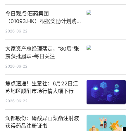
今日观点!石药集团
（01093.HK）根据奖励计划购
回580万股
2026-06-22
大家资产总经理落定，“80后”张
震获批履职-每日关注
2026-06-22
焦点速递！生意社：6月22日江
苏地区顺酐市场行情大幅下行
2026-06-22
润都股份：硝酸异山梨酯注射液
获得药品注册证书