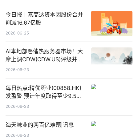
今日报丨嘉高达资本因股份合并
削减16.67亿股
2026-06-25
AI本地部署催热服务器市场！大
摩上调CDW(CDW.US)评级并看
高IBM(IBM.US)戴尔(DELL.US)
2026-06-23
目标价
每日热点:精优药业(00858.HK)
发盈警 预计年度取得至少9.5亿
港元的亏损 同比盈转亏
2026-06-23
海天味业的两百亿难题|讯息
2026-06-23