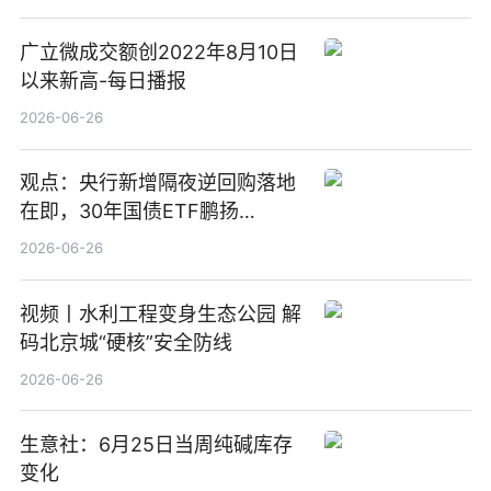
广立微成交额创2022年8月10日
以来新高-每日播报
2026-06-26
观点：央行新增隔夜逆回购落地
在即，30年国债ETF鹏扬
(511090) 盘中小幅上涨
2026-06-26
视频丨水利工程变身生态公园 解
码北京城“硬核”安全防线
2026-06-26
生意社：6月25日当周纯碱库存
变化