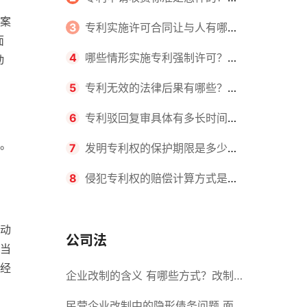
案
请不同类型的专利所需要的钱不同
3
专利实施许可合同让与人有哪些
面
主要义务？专利实施许可合同与专利
4
哪些情形实施专利强制许可？专
动
许可合同有什么区别？
利强制许可的前提条件是什么？
5
专利无效的法律后果有哪些？专
利的无效情形有哪些？
6
专利驳回复审具体有多长时间？
。
哪些情况下专利申请可能被驳回？
7
发明专利权的保护期限是多少
年？非专利发明人是否有专利申请
8
侵犯专利权的赔偿计算方式是什
权？
么？侵犯专利权的诉讼时效为多长时
动
间？
公司法
当
经
企业改制的含义 有哪些方式？改制
后国企员工属于什么性质？
民营企业改制中的隐形债务问题 面