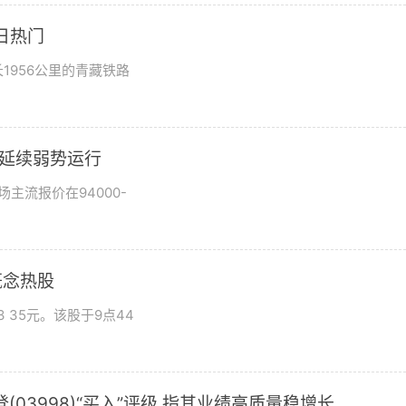
日热门
1956公里的青藏铁路
市场延续弱势运行
场主流报价在94000-
概念热股
 35元。该股于9点44
03998)“买入”评级 指其业绩高质量稳增长