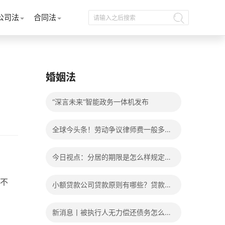
公司法
合同法
婚姻法
“深言未来”智能政务一体机发布
全球今头条！劳动争议律师费一般多少
钱？发生劳动争议如何算工资？
今日视点：分居的期限是怎么样规定
的？写分居协议如何才能有效？
不
小额贷款公司贷款原则有哪些？贷款不
还有什么后果？
新消息丨被执行人无力偿还债务怎么