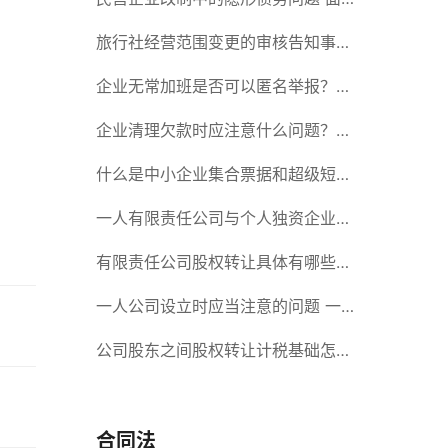
对隐形债务问题应该如何解决？
旅行社经营范围变更的审核告知事项
旅游业的发展现状和趋势
企业无常加班是否可以匿名举报？强
制加班公司没有加班费怎么办？
企业清理欠款时应注意什么问题？企
业短期借款需要注意哪些事项？
什么是中小企业集合票据和超级短期
融资券？一起来了解一下吧！
一人有限责任公司与个人独资企业的
区别 这些知识你都知道吗？
有限责任公司股权转让具体有哪些形
式？来了解下这五种形式
一人公司设立时应当注意的问题 一
人公司的特征
公司股东之间股权转让计税基础怎么
确认？公司股东之间的股权转让要符
合什么要件？
合同法