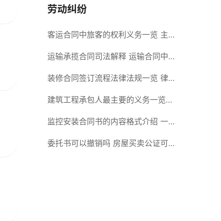
劳动纠纷
客运合同中旅客的权利义务一览 主
要包括这些内容
运输承揽合同司法解释 运输合同中
承运人的义务有哪些
装修合同签订流程法律法规一览 律
师解答
建筑工程承包人最主要的义务一览
承包合同内容介绍
监控安装合同书的内容格式介绍 一
般包括这些条款
委托书可以撤销吗 房屋买卖公证可
否撤销