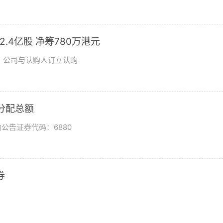
发2.4亿股 净筹780万港元
日，公司与认购人订立认购
润分配总额
公告证券代码：6880
券