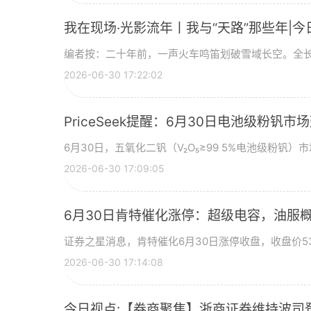
我在现场·光影流年丨我与“天路”那些年|今
编者按：二十年前，一声火车鸣笛划破雪域长空。全长
2026-06-30 17:22:02
PriceSeek提醒：6月30日电池级粉钒
6月30日，五氧化二钒（V₂O₅≥99 5%电池级粉钒）市
2026-06-30 17:09:05
6月30日肯特催化涨停：超级电容，油服
证券之星消息，肯特催化6月30日涨停收盘，收盘价53
2026-06-30 17:14:08
今日视点:【券商聚焦】浙商证券维持波司登(