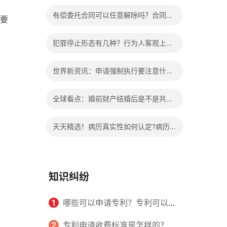
办?被执行人信息多久可以消除?
有偿委托合同可以任意解除吗？合同无
要
效的处理看这里|热门看点
犯罪停止形态有几种？行为人客观上实
施了中止犯罪的行为指的是什么？
世界新资讯：申请强制执行要注意什么
申请法院强制执行的费用由谁出？
全球看点：婚前财产结婚后是不是共同
财产？婚前财产婚后产生的收益如何分
天天精选！病历真实性如何认定?病历
割？
书写规范是怎样的？
知识纠纷
1
哪些可以申请专利？专利可以同
时多个人一起申请吗？
2
专利申请收费标准是怎样的？申