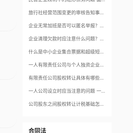
对隐形债务问题应该如何解决？
旅行社经营范围变更的审核告知事项
旅游业的发展现状和趋势
企业无常加班是否可以匿名举报？强
制加班公司没有加班费怎么办？
企业清理欠款时应注意什么问题？企
业短期借款需要注意哪些事项？
什么是中小企业集合票据和超级短期
融资券？一起来了解一下吧！
一人有限责任公司与个人独资企业的
区别 这些知识你都知道吗？
有限责任公司股权转让具体有哪些形
式？来了解下这五种形式
一人公司设立时应当注意的问题 一
人公司的特征
公司股东之间股权转让计税基础怎么
确认？公司股东之间的股权转让要符
合什么要件？
合同法