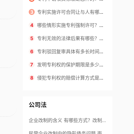
请不同类型的专利所需要的钱不同
3
专利实施许可合同让与人有哪些
主要义务？专利实施许可合同与专利
4
哪些情形实施专利强制许可？专
许可合同有什么区别？
利强制许可的前提条件是什么？
5
专利无效的法律后果有哪些？专
利的无效情形有哪些？
6
专利驳回复审具体有多长时间？
哪些情况下专利申请可能被驳回？
7
发明专利权的保护期限是多少
年？非专利发明人是否有专利申请
8
侵犯专利权的赔偿计算方式是什
权？
么？侵犯专利权的诉讼时效为多长时
间？
公司法
企业改制的含义 有哪些方式？改制
后国企员工属于什么性质？
民营企业改制中的隐形债务问题 面