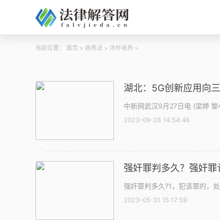
当前位置：
首页
>
收养法
>
涉外收养
>
湖北：5G创新应用向
中新网武汉9月27日电 (梁婷 
2023-09-28 14:54:46
强奸罪判多久？强奸罪
强奸罪判多久?1，犯该罪的，处3
2023-05-31 15:17:59