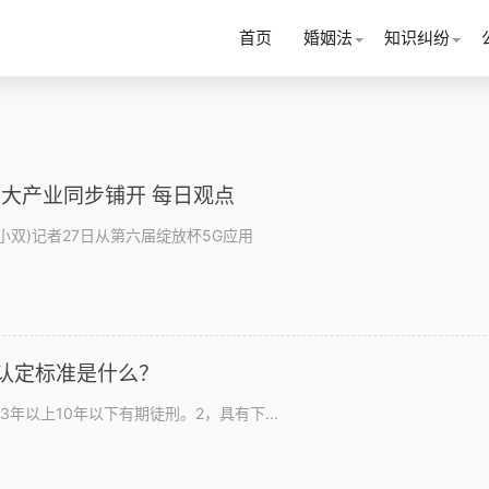
首页
婚姻法
知识纠纷
三大产业同步铺开 每日观点
黎小双)记者27日从第六届绽放杯5G应用
认定标准是什么？
年以上10年以下有期徒刑。2，具有下...