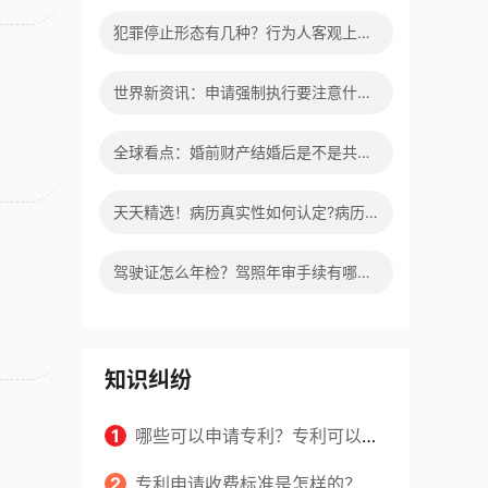
效的处理看这里|热门看点
犯罪停止形态有几种？行为人客观上实
施了中止犯罪的行为指的是什么？
世界新资讯：申请强制执行要注意什么
申请法院强制执行的费用由谁出？
全球看点：婚前财产结婚后是不是共同
财产？婚前财产婚后产生的收益如何分
天天精选！病历真实性如何认定?病历
割？
书写规范是怎样的？
驾驶证怎么年检？驾照年审手续有哪
些？ 百事通
知识纠纷
1
哪些可以申请专利？专利可以同
时多个人一起申请吗？
2
专利申请收费标准是怎样的？申