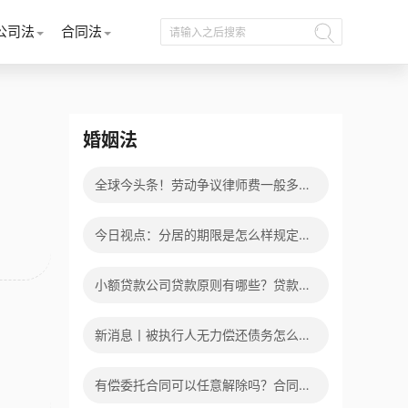
公司法
合同法
婚姻法
全球今头条！劳动争议律师费一般多少
钱？发生劳动争议如何算工资？
今日视点：分居的期限是怎么样规定
的？写分居协议如何才能有效？
小额贷款公司贷款原则有哪些？贷款不
还有什么后果？
新消息丨被执行人无力偿还债务怎么
办?被执行人信息多久可以消除?
有偿委托合同可以任意解除吗？合同无