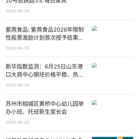
20号胶跌超3% 每日聚焦
2026-06-26
紫燕食品: 紫燕食品2026年限制
性股票激励计划首次授予结果公
告-微资讯
2026-06-25
新华指数监测：6月25日山东港
口大商中心钢坯价格平稳、热轧
C料价格微幅下跌
2026-06-25
苏州市相城区黄桥中心幼儿园举
办小班、托班新生家长会
2026-06-25