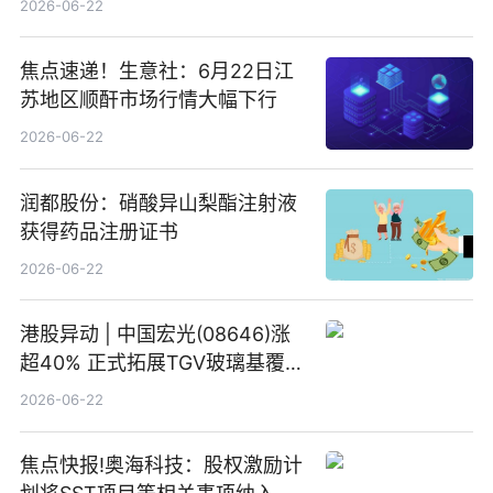
2026-06-22
焦点速递！生意社：6月22日江
苏地区顺酐市场行情大幅下行
2026-06-22
润都股份：硝酸异山梨酯注射液
获得药品注册证书
2026-06-22
港股异动 | 中国宏光(08646)涨
超40% 正式拓展TGV玻璃基覆铜
板新材料业务
2026-06-22
焦点快报!奥海科技：股权激励计