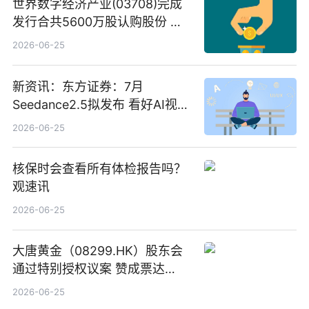
世界数字经济产业(03708)完成
发行合共5600万股认购股份 净
筹约1007万港元 独家焦点
2026-06-25
新资讯：东方证券：7月
Seedance2.5拟发布 看好AI视频
创作工作流进一步提效
2026-06-25
核保时会查看所有体检报告吗？
观速讯
2026-06-25
大唐黄金（08299.HK）股东会
通过特别授权议案 赞成票达
100%_新动态
2026-06-25