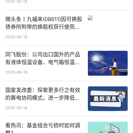
2026-06-18
微头条丨九福来(08611)因可换股
债券所附带的换股权获行使而发
行5200万股
2026-06-18
同飞股份：公司出口国外的产品
有液体恒温设备、电气箱恒温装
置、纯水冷却单元和特种换热器
2026-06-18
国家发改委：探索更多行之有效
的算电协同模式，进一步降低网
络传输时延_最资讯
2026-06-18
看热讯：基金组合亏损时如何调