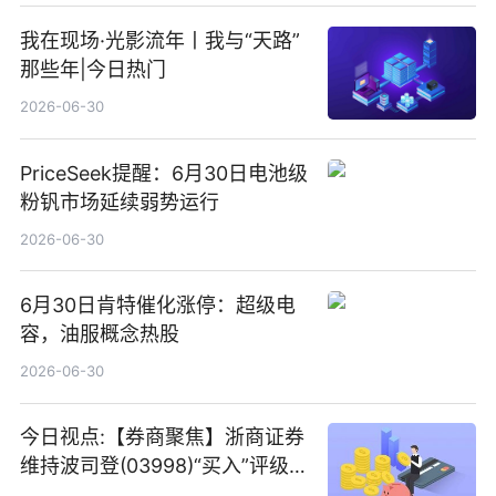
我在现场·光影流年丨我与“天路”
那些年|今日热门
2026-06-30
PriceSeek提醒：6月30日电池级
粉钒市场延续弱势运行
2026-06-30
6月30日肯特催化涨停：超级电
容，油服概念热股
2026-06-30
今日视点:【券商聚焦】浙商证券
维持波司登(03998)“买入”评级
指其业绩高质量稳增长