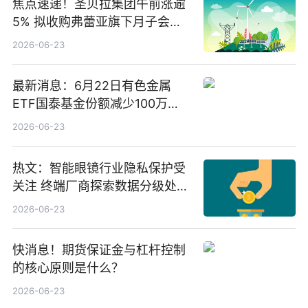
焦点速递！圣贝拉集团午前涨逾
5% 拟收购弗蕾亚旗下月子会所
业务少数股权
2026-06-23
最新消息：6月22日有色金属
ETF国泰基金份额减少100万
份，重仓股紫金矿业、洛阳钼
2026-06-23
业、北方稀土
热文：智能眼镜行业隐私保护受
关注 终端厂商探索数据分级处理
等方案
2026-06-23
快消息！期货保证金与杠杆控制
的核心原则是什么？
2026-06-23