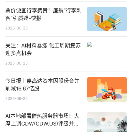
票价便宜行李费贵！廉航“行李刺
客”引质疑-快报
2026-06-25
关注：AI材料暴涨 化工周期复苏
迎多点机会
2026-06-25
今日报丨嘉高达资本因股份合并
削减16.67亿股
2026-06-25
AI本地部署催热服务器市场！大
摩上调CDW(CDW.US)评级并看
高IBM(IBM.US)戴尔(DELL.US)