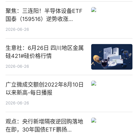
聚焦：三连阳！半导体设备ETF
国泰（159516）逆势收涨
3.5%，近10日累计净流入超65
2026-06-26
亿元
生意社：6月26日 四川地区金属
硅421#硅价格行情
2026-06-26
广立微成交额创2022年8月10日
以来新高-每日播报
2026-06-26
观点：央行新增隔夜逆回购落地
在即，30年国债ETF鹏扬
(511090) 盘中小幅上涨