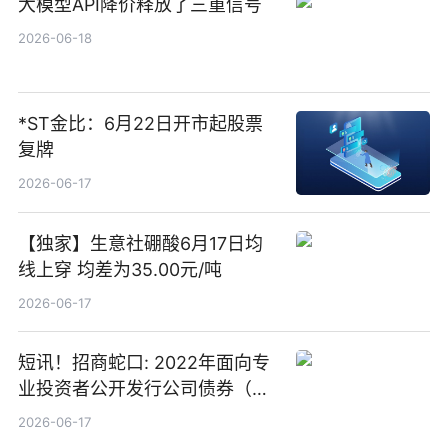
大模型API降价释放了三重信号
2026-06-18
*ST金比：6月22日开市起股票
复牌
2026-06-17
【独家】生意社硼酸6月17日均
线上穿 均差为35.00元/吨
2026-06-17
短讯！招商蛇口: 2022年面向专
业投资者公开发行公司债券（第
二期）（品种二）2026年付息公
2026-06-17
告