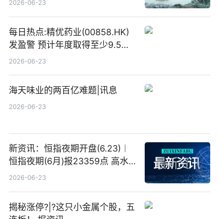
2026-06-23
目标价
每日热点:精优药业(00858.HK)
发盈警 预计年度取得至少9.5亿
港元的亏损 同比盈转亏
2026-06-23
海天味业的两百亿难题|讯息
2026-06-23
新资讯：恒指夜期开盘(6.23)︱
恒指夜期(6月)报23359点 高水
23点
2026-06-23
揭秘涨停?|?这只小金属个股，五