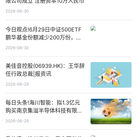
限公司成立 注册资本10万人民币
2026-06-30
今日观点!6月29日中证500ETF
鹏华基金份额减少200万份，重
仓股亨通光电、赤峰黄金、佰维
2026-06-30
存储
美佳音控股(06939.HK)：王华辞
任行政总裁|报资讯
2026-06-29
每日头条!海川智能：拟1.3亿元
购买南京集溢半导体科技有限公
司15.3%股权
2026-06-29