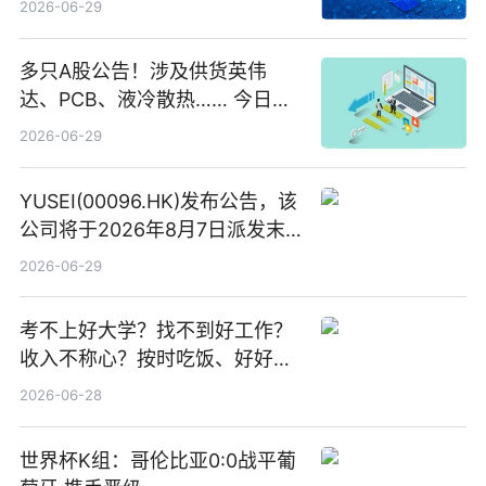
2026-06-29
多只A股公告！涉及供货英伟
达、PCB、液冷散热…… 今日快
讯
2026-06-29
YUSEI(00096.HK)发布公告，该
公司将于2026年8月7日派发末
期股息每股人民币0.013元 每日
2026-06-29
焦点
考不上好大学？找不到好工作？
收入不称心？按时吃饭、好好睡
觉
2026-06-28
世界杯K组：哥伦比亚0:0战平葡