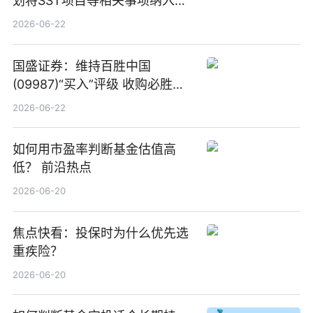
划将SST项目等相关事项纳入专
项业务发展考核指标
2026-06-22
国盛证券：维持百胜中国
(09987)“买入”评级 收购必胜客
中国增厚利润加速成长 信息
2026-06-22
如何用市盈率判断基金估值高
低？ 前沿热点
2026-06-20
焦点快看：投保时为什么优先选
重疾险？
2026-06-20