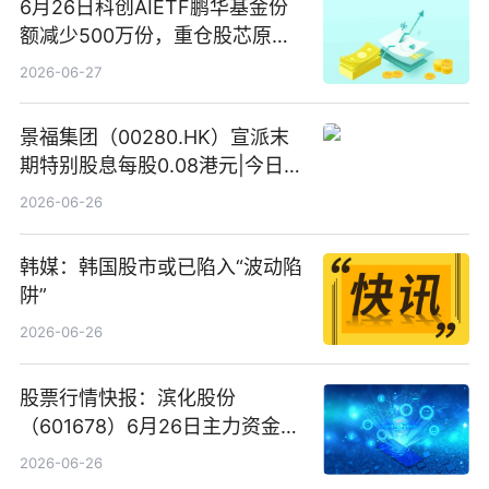
6月26日科创AIETF鹏华基金份
额减少500万份，重仓股芯原股
份、寒武纪、澜起科技 观速讯
2026-06-27
景福集团（00280.HK）宣派末
期特别股息每股0.08港元|今日快
看
2026-06-26
韩媒：韩国股市或已陷入“波动陷
阱”
2026-06-26
股票行情快报：滨化股份
（601678）6月26日主力资金净
卖出5964.34万元
2026-06-26