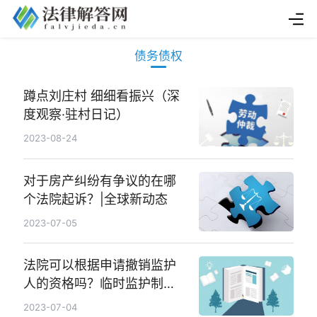
债务债权
蹲点刘庄村 细细看振兴（深
度观察·驻村日记）
2023-08-24
对于房产纠纷有争议的在哪
个法院起诉？|全球新动态
2023-07-05
法院可以根据申请撤销监护
人的资格吗？临时监护制度
指的是什么？
2023-07-04