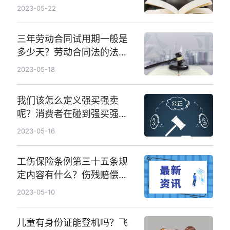
2023-05-22
三年劳动合同试用期一般是
多少天？劳动合同法的法律
条例有哪些？劳动合同期限
2023-05-18
如何规定？
我们该怎么定义强买强卖
呢？消费者在碰到强买强卖
问题的时候要怎么办呢？
2023-05-16
工伤保险条例第三十五条规
定内容有什么？伤残赔偿标
准的规定有什么内容？
2023-05-10
儿童有身份证能登机吗？飞