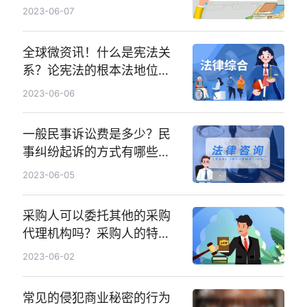
吗？_环球焦点
2023-06-07
全球微资讯！什么是宪法关
系？论宪法的根本法地位是
什么？
2023-06-06
一般民事诉讼费是多少？民
事纠纷起诉的方式有哪些？-
天天百事通
2023-06-05
采购人可以委托其他的采购
代理机构吗？采购人的特征
是什么？
2023-06-02
常见的侵犯商业秘密的行为