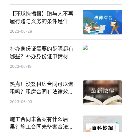
【环球快播报】赠与人不再
履行赠与义务的条件是什
么？赠与财产交付前的撤销
2023-06-29
权如何理解？
补办身份证需要的步骤都有
哪些？补办身份证申请材料
都有哪些？ 世界观天下
2023-06-19
热点！没签租房合同可以退
租吗？租房合同有法律效力
吗？
2023-06-09
施工合同未备案有什么后
果？施工合同未备案合法