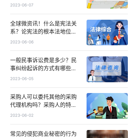
吗？_环球焦点
2023-06-07
全球微资讯！什么是宪法关
系？论宪法的根本法地位是
什么？
2023-06-06
一般民事诉讼费是多少？民
事纠纷起诉的方式有哪些？-
天天百事通
2023-06-05
采购人可以委托其他的采购
代理机构吗？采购人的特征
是什么？
2023-06-02
常见的侵犯商业秘密的行为