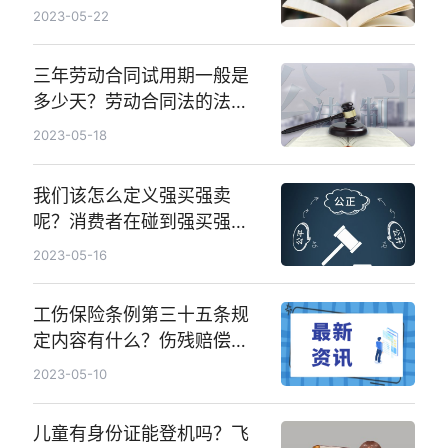
2023-05-22
三年劳动合同试用期一般是
多少天？劳动合同法的法律
条例有哪些？劳动合同期限
2023-05-18
如何规定？
我们该怎么定义强买强卖
呢？消费者在碰到强买强卖
问题的时候要怎么办呢？
2023-05-16
工伤保险条例第三十五条规
定内容有什么？伤残赔偿标
准的规定有什么内容？
2023-05-10
儿童有身份证能登机吗？飞