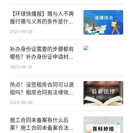
【环球快播报】赠与人不再
履行赠与义务的条件是什
么？赠与财产交付前的撤销
2023-06-29
权如何理解？
补办身份证需要的步骤都有
哪些？补办身份证申请材料
都有哪些？ 世界观天下
2023-06-19
热点！没签租房合同可以退
租吗？租房合同有法律效力
吗？
2023-06-09
施工合同未备案有什么后
果？施工合同未备案合法